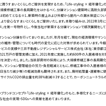
うすまいとくらしのご提供を実現するため、「Life-styling × 経年優化
、大規模修繕工事の長周期化をはかるべく、分譲マンション建築時に高耐久部
では初めてとなる※1、新築時の屋上および外壁から屋内への漏水保証について
、より安心なすまいとくらしをご提供いたします。本取り組みは、2022年3月
ス」を第一号物件とし、今後当社が新築する分譲マンションで順次展開をして
マンション分譲を行ってまいりましたが、年月を経て、現在の経済環境やマン
後の維持・管理についても時代の変化に応じた対策が求められています。今般
ービスの実績や三井不動産レジデンシャルサービス株式会社（本社：東京都
約21万戸の管理実績に加え、2021年度に実施した約600件の入居者様を
用を決定いたしました。当該部資材の採用により、大規模修繕工事の長周期化
れ、マンション管理組合の労力・負担軽減とともに、修繕工事中の入居者様の
る日当たり減少等）の軽減効果も期待されます。また、廃材処理量・運搬等に
サイクルCO2の排出量を約38％削減※3することで、カーボンニュートラ
ランドコンセプト「Life-styling × 経年優化」のもと、多様化するニー
な社会の実現・SDGsへの貢献を進めてまいります。