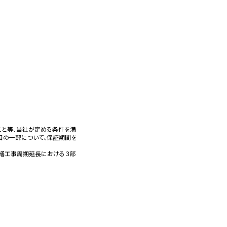
こと等、当社が定める条件を満
目の一部について、保証期間を
修繕工事周期延長における３部