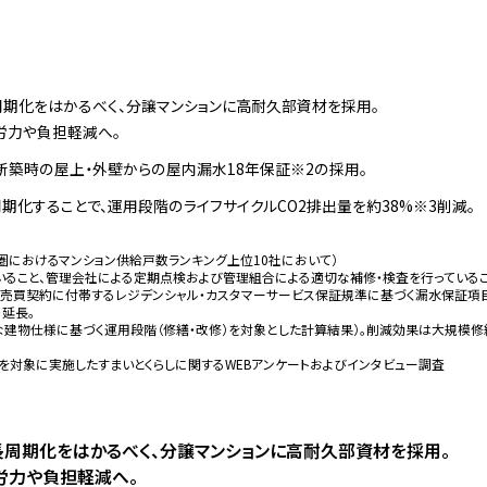
期化をはかるべく、分譲マンションに高耐久部資材を採用。
労力や負担軽減へ。
、新築時の屋上・外壁からの屋内漏水18年保証※2の採用。
期化することで、運用段階のライフサイクルCO2排出量を約38%※3削減。
首都圏におけるマンション供給戸数ランキング上位10社において）
いること、管理会社による定期点検および管理組合による適切な補修・検査を行っている
産売買契約に付帯するレジデンシャル・カスタマーサービス保証規準に基づく漏水保証項
に延長。
な建物仕様に基づく運⽤段階（修繕・改修）を対象とした計算結果）。削減効果は大規模
を対象に実施したすまいとくらしに関するWEBアンケートおよびインタビュー調査
長周期化をはかるべく、分譲マンションに高耐久部資材を採用。
労力や負担軽減へ。