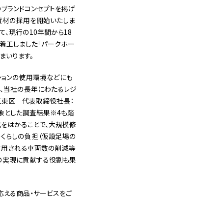
」のブランドコンセプトを掲げ
資材の採用を開始いたしま
、現行の10年間から18
に着工しました「パークホー
まいります。
ションの使用環境などにも
、当社の長年にわたるレジ
江東区 代表取締役社長：
対象とした調査結果※4も踏
をはかることで、大規模修
くらしの負担（仮設足場の
使用される車両数の削減等
ルの実現に貢献する役割も果
ズに応える商品・サービスをご