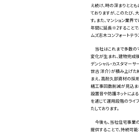
え続け、時の深まりとともに潤
ておりますが、このたび
す。また、マンション業界
年間に延長※2することで
ムズ志木コンフォートテラ
当社はこれまで多数の
変化が生まれ、建物完成
デンシャル・カスタマーサ
世古 洋介）が積み上げた
まえ、高耐久部資材の採
繕工事回数削減が見込ま
設置音や防護ネットによ
を通じて運用段階のライフ
たしております。
今後も、当社住宅事業のブ
提供することで、持続可能