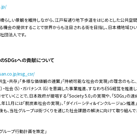
.jp/
本橋らしい景観を維持しながら、江戸桜通り地下歩道をはじめとした公共空
する機会の提供することで世界からも注目される街を目指し、日本橋地域ひ
社団法人です。
のSDGsへの貢献について
an.co.jp/esg_csr/
共生・共存」「多様な価値観の連繋」「持続可能な社会の実現」の理念のもと
）・社会（S）・ガバナンス（G）を意識した事業推進、すなわちESG経営を推進
ていくことで、日本政府が提唱する「Society 5.0」の実現や、「SDGs」
21年11月には「脱炭素社会の実現」、「ダイバーシティ＆インクルージョン推
後も、当社グループは街づくりを通じた社会課題の解決に向けて取り組んで
グループ行動計画を策定」