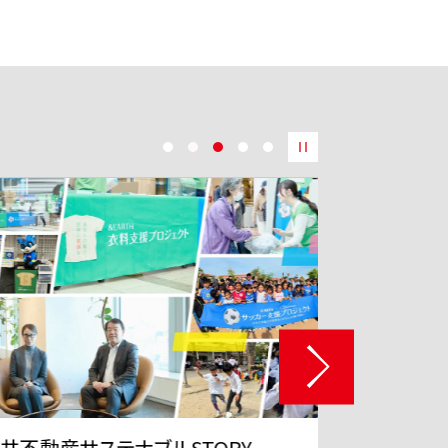
井不動産サステナブルSTORY
「EMA WIS