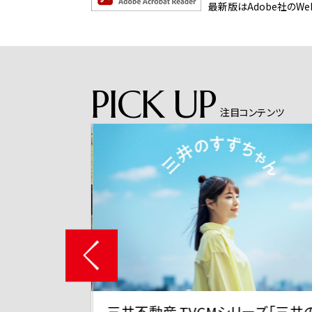
最新版はAdobe社のW
PICK UP
注目コンテンツ
和が街、和が
三井不動産 TVCMシリーズ「三井