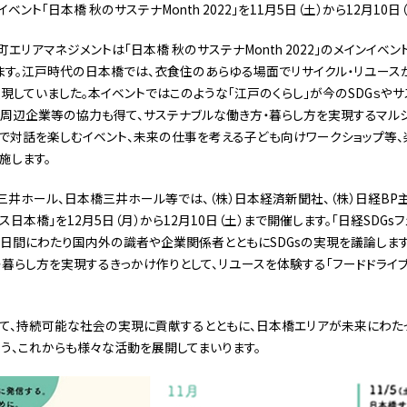
ベント「日本橋 秋のサステナMonth 2022」を11月5日（土）から12月10
リアマネジメントは「日本橋 秋のサステナMonth 2022」のメインイベン
います。江戸時代の日本橋では、衣食住のあらゆる場面でリサイクル・リユース
現していました。本イベントではこのような「江戸のくらし」が今のSDGｓや
周辺企業等の協力も得て、サステナブルな働き方・暮らし方を実現するマル
で対話を楽しむイベント、未来の仕事を考える子ども向けワークショップ等、楽
施します。
三井ホール、日本橋三井ホール等では、（株）日本経済新聞社、（株）日経BP
ス日本橋」を12月5日（月）から12月10日（土）まで開催します。「日経SDGs
6日間にわたり国内外の識者や企業関係者とともにSDGsの実現を議論しま
・暮らし方を実現するきっかけ作りとして、リユースを体験する「フードドライブ
して、持続可能な社会の実現に貢献するとともに、日本橋エリアが未来にわた
う、これからも様々な活動を展開してまいります。