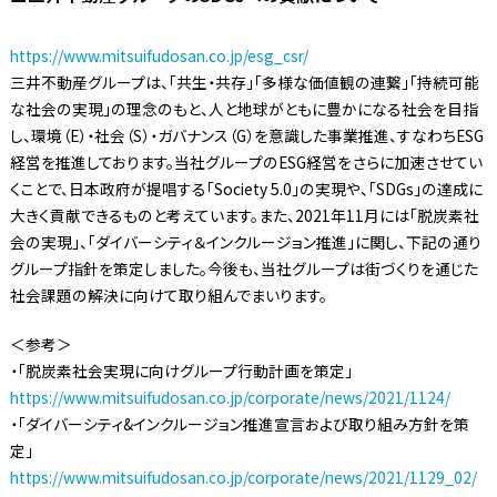
https://www.mitsuifudosan.co.jp/esg_csr/
三井不動産グループは、「共生・共存」「多様な価値観の連繋」「持続可能
な社会の実現」の理念のもと、人と地球がともに豊かになる社会を目指
し、環境（E）・社会（S）・ガバナンス（G）を意識した事業推進、すなわちESG
経営を推進しております。当社グループのESG経営をさらに加速させてい
くことで、日本政府が提唱する「Society 5.0」の実現や、「SDGs」の達成に
大きく貢献できるものと考えています。また、2021年11月には「脱炭素社
会の実現」、「ダイバーシティ＆インクルージョン推進」に関し、下記の通り
グループ指針を策定しました。今後も、当社グループは街づくりを通じた
社会課題の解決に向けて取り組んでまいります。
＜参考＞
・「脱炭素社会実現に向けグループ行動計画を策定」
https://www.mitsuifudosan.co.jp/corporate/news/2021/1124/
・「ダイバーシティ&インクルージョン推進宣言および取り組み方針を策
定」
https://www.mitsuifudosan.co.jp/corporate/news/2021/1129_02/