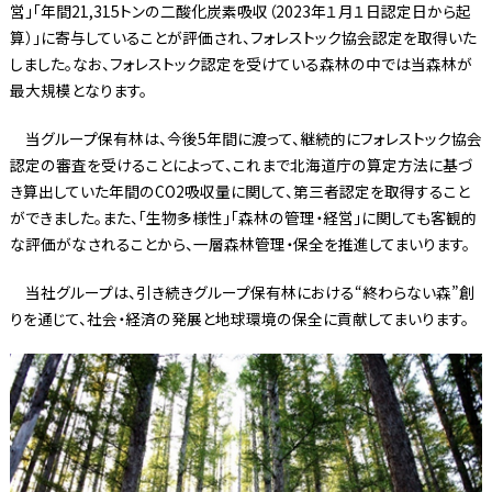
営」「年間21,315トンの二酸化炭素吸収（2023年１月１日認定日から起
算）」に寄与していることが評価され、フォレストック協会認定を取得いた
しました。なお、フォレストック認定を受けている森林の中では当森林が
最大規模となります。
当グループ保有林は、今後5年間に渡って、継続的にフォレストック協会
認定の審査を受けることによって、これまで北海道庁の算定方法に基づ
き算出していた年間のCO2吸収量に関して、第三者認定を取得すること
ができました。また、「生物多様性」「森林の管理・経営」に関しても客観的
な評価がなされることから、一層森林管理・保全を推進してまいります。
当社グループは、引き続きグループ保有林における“終わらない森”創
りを通じて、社会・経済の発展と地球環境の保全に貢献してまいります。