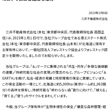
2023年1月6日
三井不動産株式会社
三井不動産株式会社（本社：東京都中央区、代表取締役社長 菰田正
信）は、2023年１月１日付で、当社グループ会社である港エステート株式
会社（本社：東京都中央区、代表取締役社長 山本有）が北海道に保有す
る保有林において、一般社団法人フォレストック協会よりフォレストック認
定※を取得いたしましたのでお知らせいたします。
当社グループは、「＆」マークに象徴される「共生・共存」「多様な価値観
の連繋」「持続可能な社会の実現」の理念のもと、グループビジョンに「＆
EARTH」を掲げ、社会・経済の発展と地球環境の保全に貢献しています。
この保全活動の一環として、北海道に約5,000ha（東京ドーム約1,063個
分）の森林を保有し、持続可能な“終わらない森”創りに向けて、「植える」
「育てる」「使う」のサイクルをまわしています。
今般、当グループ保有林が「生物多様性の保全」「優良な森林管理・経