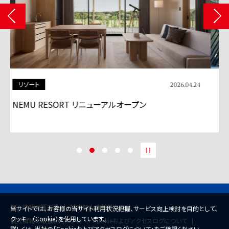
商業施設
2026.04.13
「BASEGATE横浜関内」グランドオープン
個人情報保護方針
特定個人情報基本方針
当サイトでは、お客様の当サイト利用状況把握、サービス向上検討を目的として、
クッキー（Cookie）を使用しています。
個人情報の取扱いについて
Cookieおよびアクセスログについて
詳しくは、当社の「
Cookieおよびアクセスログについて
」をご確認ください。