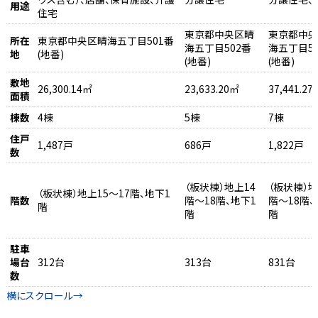
用途
住宅
東京都中央区晴
東京都中央
所在
東京都中央区晴海五丁目501番
海五丁目502番
海五丁目5
地
(地番)
(地番)
(地番)
敷地
26,300.14㎡
23,633.20㎡
37,441.27
面積
棟数
4棟
5棟
7棟
住戸
1,487戸
686戸
1,822戸
数
（板状棟）地上14
（板状棟）地
（板状棟）地上15～17階、地下1
階数
階～18階、地下1
階～18階、
階
階
階
駐車
場台
312台
313台
831台
数