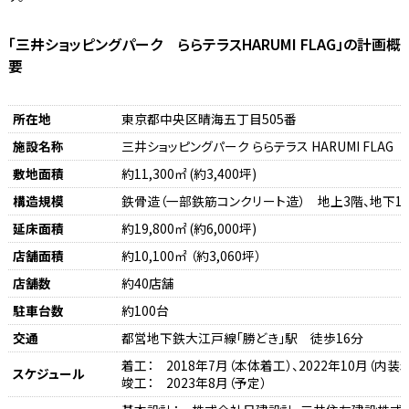
「三井ショッピングパーク ららテラスHARUMI FLAG」の計画概
要
所在地
東京都中央区晴海五丁目505番
施設名称
三井ショッピングパーク ららテラス HARUMI FLAG
敷地面積
約11,300㎡ (約3,400坪)
構造規模
鉄骨造（一部鉄筋コンクリート造） 地上3階、地下1
延床面積
約19,800㎡ (約6,000坪)
店舗面積
約10,100㎡ （約3,060坪）
店舗数
約40店舗
駐車台数
約100台
交通
都営地下鉄大江戸線「勝どき」駅 徒歩16分
着工： 2018年7月（本体着工）、2022年10月（内装
スケジュール
竣工： 2023年8月（予定）