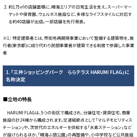
約1万㎡の店舗面積に、晴海エリアの日常生活を支え、スーパーマー
ケットや保育園、ウェルネス施設など、多様なライフスタイルに対応す
る約40店舗が出店。一部店舗を先行発表。
※1： 特定建築者とは、市街地再開発事業において整備する建築物を、施
行者(東京都)に成り代わり民間事業者が建築できる制度で参画した事業
者
1. 「三井ショッピングパーク ららテラス HARUMI FLAG」に
名称決定
■立地の特長
HARUMI FLAGは、5つの街区で構成され、分譲住宅・賃貸住宅、商業
施設の計24棟から構成されます。交通結節点として「マルチモビリティス
テーション」や、次世代のエネルギーを供給する「水素ステーション」など
が設けられるほか、「晴海ふ頭公園」の再整備や、小中学校など公共施設