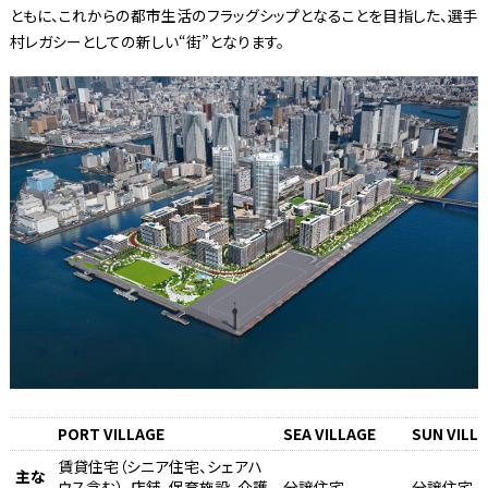
ともに、これからの都市生活のフラッグシップとなることを目指した、選手
村レガシーとしての新しい“街”となります。
PORT VILLAGE
SEA VILLAGE
SUN VILL
賃貸住宅（シニア住宅、シェアハ
主な
ウス含む）、店舗、保育施設、介護
分譲住宅
分譲住宅、