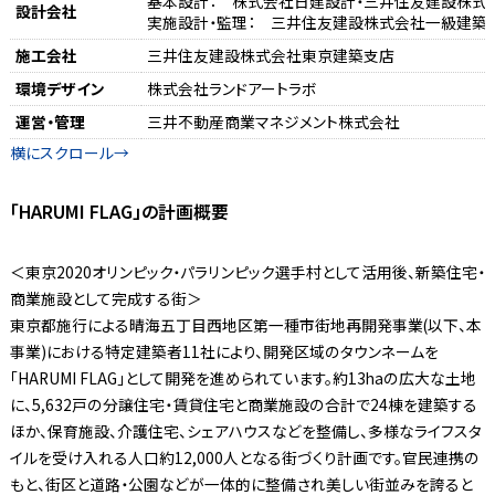
基本設計： 株式会社日建設計・三井住友建設株式
設計会社
実施設計・監理： 三井住友建設株式会社一級建築
施工会社
三井住友建設株式会社東京建築支店
環境デザイン
株式会社ランドアートラボ
運営・管理
三井不動産商業マネジメント株式会社
「HARUMI FLAG」の計画概要
＜東京2020オリンピック・パラリンピック選手村として活用後、新築住宅・
商業施設として完成する街＞
東京都施行による晴海五丁目西地区第一種市街地再開発事業(以下、本
事業)における特定建築者11社により、開発区域のタウンネームを
「HARUMI FLAG」として開発を進められています。約13haの広大な土地
に、5,632戸の分譲住宅・賃貸住宅と商業施設の合計で24棟を建築する
ほか、保育施設、介護住宅、シェアハウスなどを整備し、多様なライフスタ
イルを受け入れる人口約12,000人となる街づくり計画です。官民連携の
もと、街区と道路・公園などが一体的に整備され美しい街並みを誇ると