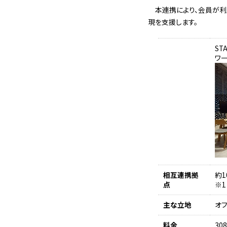
本連携により、会員が
現を支援します。
ST
ワ
相互連携拠
約1
点
※1
主な立地
オ
料金
30