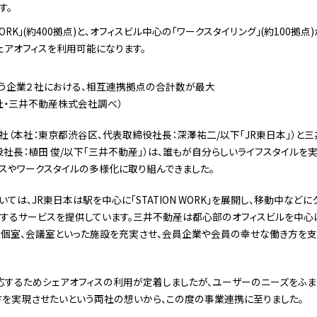
す。
 WORK」(約400拠点)と、オフィスビル中心の「ワークスタイリング」(約100
ェアオフィスを利用可能になります。
行う企業２社における、相互連携拠点の合計数が最大
社・三井不動産株式会社調べ）
（本社：東京都渋谷区、代表取締役社長：深澤祐二/以下「JR東日本」）と三
社長：植田 俊/以下「三井不動産」）は、誰もが自分らしいライフスタイルを
スやワークスタイルの多様化に取り組んできました。
ては、JR東日本は駅を中心に「STATION WORK」を展開し、移動中など
にするサービスを提供しています。三井不動産は都心部のオフィスビルを中心に
、個室、会議室といった施設を充実させ、会員企業や会員の幸せな働き方を支
するためシェアオフィスの利用が定着しましたが、ユーザーのニーズをふま
を実現させたいという両社の想いから、この度の事業連携に至りました。