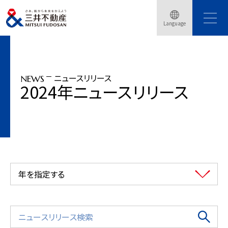
トップページ
ニュースリリース
2024年
『東海道新幹線再生アルミ』を活用した建材を三井不動産レジデンシャルの新築
Language
物件に初採用
ニュースリリース
NEWS
2024年ニュースリリース
年を指定する