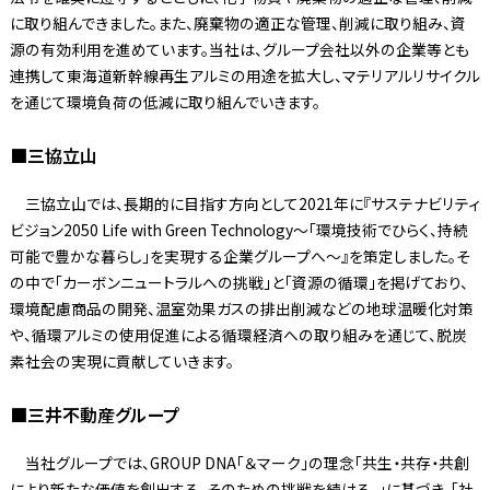
に取り組んできました。また、廃棄物の適正な管理、削減に取り組み、資
源の有効利用を進めています。当社は、グループ会社以外の企業等とも
連携して東海道新幹線再生アルミの用途を拡大し、マテリアルリサイクル
を通じて環境負荷の低減に取り組んでいきます。
■三協立山
三協立山では、長期的に目指す方向として2021年に『サステナビリティ
ビジョン2050 Life with Green Technology～「環境技術でひらく、持続
可能で豊かな暮らし」を実現する企業グループへ～』を策定しました。そ
の中で「カーボンニュートラルへの挑戦」と「資源の循環」を掲げており、
環境配慮商品の開発、温室効果ガスの排出削減などの地球温暖化対策
や、循環アルミの使用促進による循環経済への取り組みを通じて、脱炭
素社会の実現に貢献していきます。
■三井不動産グループ
当社グループでは、GROUP DNA「＆マーク」の理念「共生・共存・共創
により新たな価値を創出する、そのための挑戦を続ける。」に基づき、「社