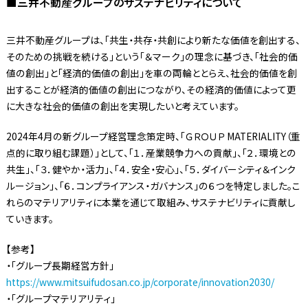
■三井不動産グループのサステナビリティについて
三井不動産グループは、「共生・共存・共創により新たな価値を創出する、
そのための挑戦を続ける」という「＆マーク」の理念に基づき、「社会的価
値の創出」と「経済的価値の創出」を車の両輪ととらえ、社会的価値を創
出することが経済的価値の創出につながり、その経済的価値によって更
に大きな社会的価値の創出を実現したいと考えています。
2024年4月の新グループ経営理念策定時、「ＧＲＯＵＰ MATERIALITY（重
点的に取り組む課題）」として、「１．産業競争力への貢献」、「２．環境との
共生」、「３．健やか・活力」、「４．安全・安心」、「５．ダイバーシティ＆インク
ルージョン」、「６．コンプライアンス・ガバナンス」の６つを特定しました。こ
れらのマテリアリティに本業を通じて取組み、サステナビリティに貢献し
ていきます。
【参考】
・「グループ長期経営方針」
https://www.mitsuifudosan.co.jp/corporate/innovation2030/
・「グループマテリアリティ」