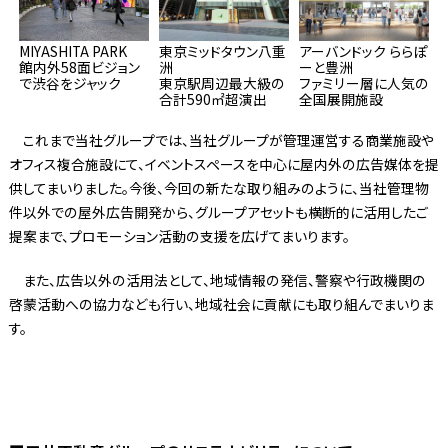
MIYASHITA PARK
東京ミッドタウン八重
アーバンドック ららぽ
館内外58面ビジョン
洲
ーと豊洲
で渋谷をジャック
東京駅周辺最大級の
ファミリー層に人気の
合計590㎡超演出
全国展開施設
これまで当社グループでは、当社グループが管理運営する商業施設や
オフィス複合施設にて、イベントスペースを中心に屋内外の広告媒体を提
供してまいりました。今後、今回の新たな取り組みのように、当社管理物
件以外での屋外広告開発から、グループアセットも横断的に活用したご
提案まで、プロモーション活動の支援を広げてまいります。
また、広告以外の活用法として、地域情報の発信、警察や行政機関の
啓蒙活動への協力なども行い、地域社会に貢献にも取り組んでまいりま
す。