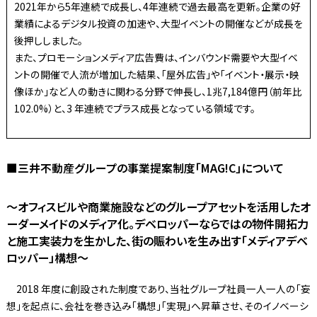
2021年から5年連続で成長し、4年連続で過去最高を更新。企業の好
業績によるデジタル投資の加速や、大型イベントの開催などが成長を
後押ししました。
また、プロモーションメディア広告費は、インバウンド需要や大型イベ
ントの開催で人流が増加した結果、「屋外広告」や「イベント・展示・映
像ほか」など人の動きに関わる分野で伸長し、1兆7,184億円（前年比
102.0%）と、3 年連続でプラス成長となっている領域です。
■三井不動産グループの事業提案制度「MAG!C」について
～オフィスビルや商業施設などのグループアセットを活用したオ
ーダーメイドのメディア化。デベロッパーならではの物件開拓力
と施工実装力を生かした、街の賑わいを生み出す「メディアデベ
ロッパー」構想～
2018 年度に創設された制度であり、当社グループ社員一人一人の「妄
想」を起点に、会社を巻き込み「構想」「実現」へ昇華させ、そのイノベーシ