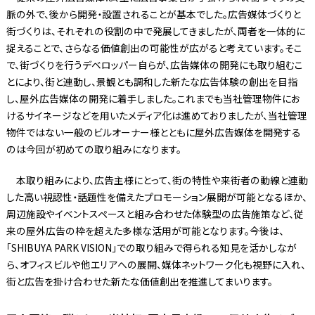
脈の外で、後から開発・設置されることが基本でした。広告媒体づくりと
街づくりは、それぞれの役割の中で発展してきましたが、両者を一体的に
捉えることで、さらなる価値創出の可能性が広がると考えています。そこ
で、街づくりを行うデベロッパー自らが、広告媒体の開発にも取り組むこ
とにより、街と連動し、景観とも調和した新たな広告体験の創出を目指
し、屋外広告媒体の開発に着手しました。これまでも当社管理物件にお
けるサイネージなどを用いたメディア化は進めておりましたが、当社管理
物件ではない一般のビルオーナー様とともに屋外広告媒体を開発する
のは今回が初めての取り組みになります。
本取り組みにより、広告主様にとって、街の特性や来街者の動線と連動
した高い視認性・話題性を備えたプロモーション展開が可能となるほか、
周辺施設やイベントスペースと組み合わせた体験型の広告施策など、従
来の屋外広告の枠を超えた多様な活用が可能となります。今後は、
「SHIBUYA PARK VISION」での取り組みで得られる知見を活かしなが
ら、オフィスビルや他エリアへの展開、媒体ネットワーク化も視野に入れ、
街と広告を掛け合わせた新たな価値創出を推進してまいります。