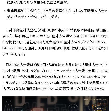
に決定。3Dの形状を生かした広告を展開。
事業提案制度「MAG!C」で社員の発案から生まれた、不動産×広告メ
ディア「メディアデベロッパー」構想。
三井不動産株式会社（本社：東京都中央区、代表取締役社長：植田俊、
以下「三井不動産」）は、このたび、屋外広告媒体市場（OOH市場）での新
たな挑戦として、当社初・国内最大級の3D屋外広告メディア「SHIBUYA
PARK VISION」を開発し、6月1日（月）より販売・放映開始することをお知
らせいたします。
日本の総広告費は約8兆円と5年連続で成長を続け、「屋外広告」や「イ
ベント・展示・映像」などのプロモーションメディア広告費も伸長していま
す。DOOH（デジタル屋外広告）や店舗内サイネージなどのいわゆるリテ
ールメディアも活発になってきている市場環境のなか、当社が得意とする
「リアル」な体験価値の提供を生かした広告市場への挑戦となります。