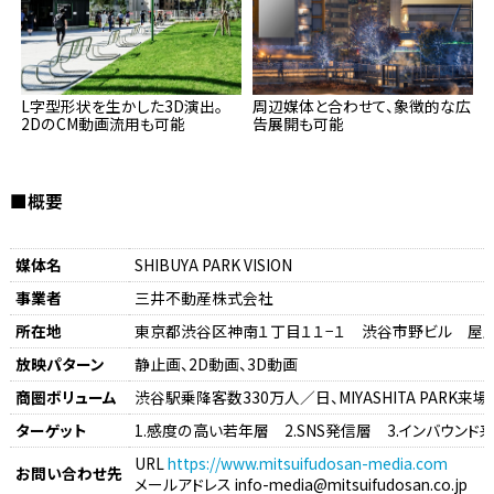
L字型形状を生かした3D演出。
周辺媒体と合わせて、象徴的な広
2DのCM動画流用も可能
告展開も可能
■概要
媒体名
SHIBUYA PARK VISION
事業者
三井不動産株式会社
所在地
東京都渋谷区神南１丁目１１−１ 渋谷市野ビル 屋
放映パターン
静止画、2D動画、3D動画
商圏ボリューム
渋谷駅乗降客数330万人／日、MIYASHITA PARK来
ターゲット
1.感度の高い若年層 2.SNS発信層 3.インバウンド
URL
https://www.mitsuifudosan-media.com
お問い合わせ先
メールアドレス info-media@mitsuifudosan.co.jp