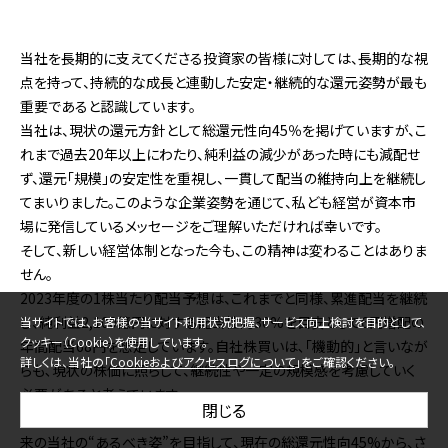
当社を長期的に支えてくださる投資家の皆様に対しては、長期的な視
点を持って、持続的な成長と連動した安定・継続的な還元姿勢が最も
重要であると認識しています。
当社は、現状の還元方針として総還元性向45％を掲げていますが、こ
れまで過去20年以上にわたり、純利益の減少があった時にも減配せ
ず、還元「規模」の安定性を重視し、一貫して配当の維持向上を継続し
てまいりました。このような企業姿勢を通じて、私ども経営が資本市
場に発信しているメッセージをご理解いただければ幸いです。
そして、新しい経営体制となった今も、この精神は変わることはありま
せん。
2023年度の1株当たり配当予想は、これまでと同様、累進配当を継続
し、純利益2,100億円に対する配当性向30%を目安として6円増配の
当サイトでは、お客様の当サイト利用状況把握、サービス向上検討を目的として、
クッキー（Cookie）を使用しています。
年間配当68円を想定しています。自社株買いは､｢機動的｣と言いなが
詳しくは、当社の「
Cookieおよびアクセスログについて
」をご確認ください。
らも､現状の株価に照らして、継続性や一定の規模感を考慮していく
必要があると考えています。
閉じる
また、株主還元は、EPS成長やROE改善にも作用する要素であり、将
来の当社の“あるべき姿”を目指して、現在の総還元性向45%から、さ