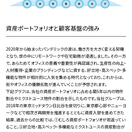
資産ポートフォリオと顧客基盤の強み
2020年から始まったパンデミックの波は、働き方を大きく変える契機
となり、世の中にリモートワークや在宅勤務が浸透しました。その一方
で、あらためてオフィスの意義や重要性が再認識され、生産性の向上・
人材獲得・企業のブランディングなどに資する、好立地・高スペック・多
機能な物件が相対的に人気を集める時代となっており、これからは、
街やオフィスの優勝劣敗が進んでいくことが予想されます。
下記グラフは、当社の資産ポートフォリオに占める築5年以内の物件
割合やミクストユース物件の割合を示したものです。当社グループは、
2018年の東京ミッドタウン日比谷を皮切りに、東京都心部やニューヨ
ークなどで相次ぎ再開発を推進するとともに資産入替を進めてきた
結果、過去からの比較では、①むしろ資産ポートフォリオが若返ってい
ること、②好立地・高スペック・多機能なミクストユースの資産割合が