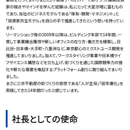
家の視点やマインドを学んだ経験は、私にとって大変示唆に富むもの
であり、当社のビジネスモデルである「保有・開発・マネジメント」と
「投資家共生モデル」を自らの手で推進してきたという想いを持ってい
ます。
リーマンショック後の2009年以降は、ビルディング本部で14年間、一
貫して事業機会獲得や新しいオフィスの在り方･働き方を模索し、日
比谷・日本橋・大手町・八重洲など、東京都心のミクストユース開発を
推進してまいりました。加えて、ワークスタイリング事業や日本橋ライ
フサイエンス構想などを立ち上げ、街づくりを通じた国際競争力の強
化や新たな需要を喚起するプラットフォーム創りに取り組んでまいり
ました。
まさに三井不動産の街づくりの思想である「人が主役」「経年優化」を
実践してきた14年間だったと感じています。
社長としての使命