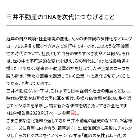
三井不動産のDNAを次代につなげること
近年の自然環境・社会環境の変化、人々の価値観の多様化などは、グ
ローバル規模で驚くべき速さで進行中です。では、このような不確実
性の時代において、社長として自分の果たすべき使命とは何か。それ
は、世の中の不可逆的な変化を捉え、次の時代に向けた成長軌道を
描くだけでなく、従来の不動産業の枠を超えて、人や企業のニーズを
読み解き、“新たな需要を創造していく企業”へと進化させていくこと
である、と考えています。
三井不動産グループは、これまでも日本経済や社会の発展とともに、
時代の要請やお客様の声に耳を傾け、多様な価値観や知の結集を通
じてビジネスを革新し、常に新たな価値を切り拓いてきた会社です
（
統合報告書2023 P17ページ参照
）。
さまざまな進化を繰り返してきた三井不動産の歴史のなかで、お客様
のニーズに真摯に向き合う「顧客志向」と、価値創造に果敢にチャレン
ジし自らのビジネスをイノベーションする「進取の気性」は、当社の