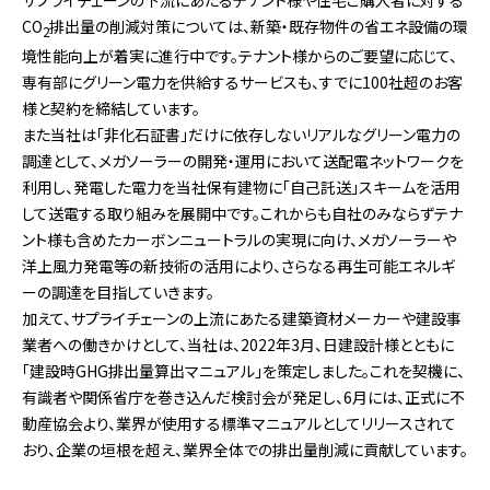
サプライチェーンの下流にあたるテナント様や住宅ご購入者に対する
CO
排出量の削減対策については、新築・既存物件の省エネ設備の環
2
境性能向上が着実に進行中です。テナント様からのご要望に応じて、
専有部にグリーン電力を供給するサービスも、すでに100社超のお客
様と契約を締結しています。
また当社は「非化石証書」だけに依存しないリアルなグリーン電力の
調達として、メガソーラーの開発・運用において送配電ネットワークを
利用し、発電した電力を当社保有建物に「自己託送」スキームを活用
して送電する取り組みを展開中です。これからも自社のみならずテナ
ント様も含めたカーボンニュートラルの実現に向け、メガソーラーや
洋上風力発電等の新技術の活用により、さらなる再生可能エネルギ
ーの調達を目指していきます。
加えて、サプライチェーンの上流にあたる建築資材メーカーや建設事
業者への働きかけとして、当社は、2022年3月、日建設計様とともに
「建設時GHG排出量算出マニュアル」を策定しました。これを契機に、
有識者や関係省庁を巻き込んだ検討会が発足し、6月には、正式に不
動産協会より、業界が使用する標準マニュアルとしてリリースされて
おり、企業の垣根を超え、業界全体での排出量削減に貢献しています。