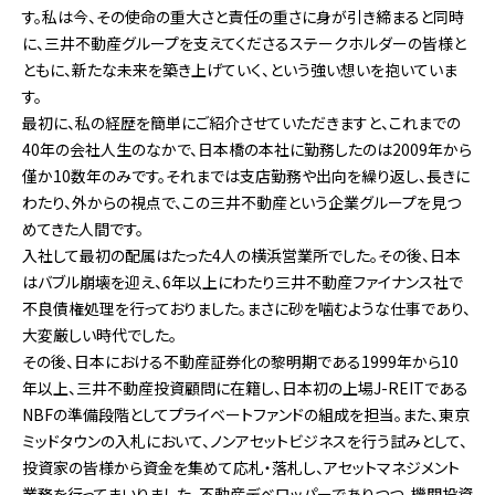
す。私は今、その使命の重大さと責任の重さに身が引き締まると同時
に、三井不動産グループを支えてくださるステークホルダーの皆様と
ともに、新たな未来を築き上げていく、という強い想いを抱いていま
す。
最初に、私の経歴を簡単にご紹介させていただきますと、これまでの
40年の会社人生のなかで、日本橋の本社に勤務したのは2009年から
僅か10数年のみです。それまでは支店勤務や出向を繰り返し、長きに
わたり、外からの視点で、この三井不動産という企業グループを見つ
めてきた人間です。
入社して最初の配属はたった4人の横浜営業所でした。その後、日本
はバブル崩壊を迎え、6年以上にわたり三井不動産ファイナンス社で
不良債権処理を行っておりました。まさに砂を噛むような仕事であり、
大変厳しい時代でした。
その後、日本における不動産証券化の黎明期である1999年から10
年以上、三井不動産投資顧問に在籍し、日本初の上場J-REITである
NBFの準備段階としてプライベートファンドの組成を担当。また、東京
ミッドタウンの入札において、ノンアセットビジネスを行う試みとして、
投資家の皆様から資金を集めて応札・落札し、アセットマネジメント
業務を行ってまいりました。不動産デベロッパーでありつつ、機関投資