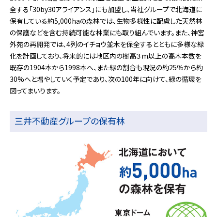
全する「30by30アライアンス」にも加盟し、当社グループで北海道に
保有している約5,000haの森林では、生物多様性に配慮した天然林
の保護などを含む持続可能な林業にも取り組んでいます。また、神宮
外苑の再開発では、4列のイチョウ並木を保全するとともに多様な緑
化を計画しており、将来的には地区内の樹高３m以上の高木本数を
既存の1904本から1998本へ、また緑の割合も現況の約25％から約
30%へと増やしていく予定であり、次の100年に向けて、緑の循環を
図ってまいります。
三井不動産グループの保有林