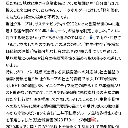
私たちは、地球に生きる企業市民として、環境課題を“自分事”として
捉え、未来に向けて、あらゆるステークホルダーに対して「経年優化」
をもたらす経営の視点が不可欠です。
当社グループは、サステナビリティやESGといった言葉が世の中に定
着する遥か前の1991年､「
マーク」の理念を制定しました。これは、
対立する概念を「or」でどちらか選ぶのではなく、「
」で両立・共存さ
せることを表したものであり、この理念のもと、「共生・共存」「多様な
価値観の連繋」「持続可能な社会の実現」を掲げ、街づくりを通して、
地球環境との共生や社会の持続可能性を高める取り組みを推進して
います。
特に、グローバル規模で進行する気候変動への対応は、社会基盤の
構築・発展を担う当社グループの社会的責務であり、TCFD賛同表
明、RE100の加盟、SBTイニシアティブ認定の取得、CDP2年連続Aリ
スト獲得なども含めて、これまでも積極的に脱炭素社会の実現に向
けた全社行動計画を推進してきました。そしてこのたび､生物多様性
への取り組みに関する情報開示要請の高まりを受け、従来の取り組
みから今後のビジョンを含む「三井不動産グループ生物多様性方針」
を策定しました（
統合報告書2023 P79ページ参照
）。
2030年までに陸と海の30％以上を健全な生態系として効果的に保