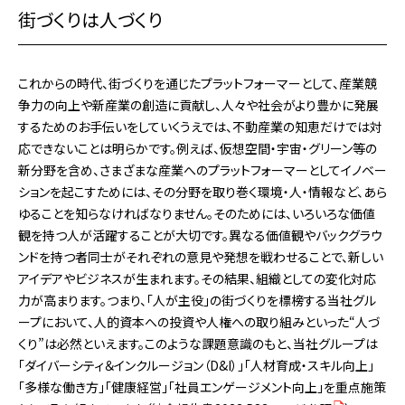
街づくりは人づくり
これからの時代、街づくりを通じたプラットフォーマーとして、産業競
争力の向上や新産業の創造に貢献し、人々や社会がより豊かに発展
するためのお手伝いをしていくうえでは、不動産業の知恵だけでは対
応できないことは明らかです。例えば、仮想空間・宇宙・グリーン等の
新分野を含め、さまざまな産業へのプラットフォーマーとしてイノベー
ションを起こすためには、その分野を取り巻く環境・人・情報など、あら
ゆることを知らなければなりません。そのためには、いろいろな価値
観を持つ人が活躍することが大切です。異なる価値観やバックグラウ
ンドを持つ者同士がそれぞれの意見や発想を戦わせることで、新しい
アイデアやビジネスが生まれます。その結果、組織としての変化対応
力が高まります。つまり、「人が主役」の街づくりを標榜する当社グル
ープにおいて、人的資本への投資や人権への取り組みといった“人づ
くり”は必然といえます。このような課題意識のもと、当社グループは
「ダイバーシティ＆インクルージョン（D&I）」「人材育成・スキル向上」
「多様な働き方」「健康経営」「社員エンゲージメント向上」を重点施策