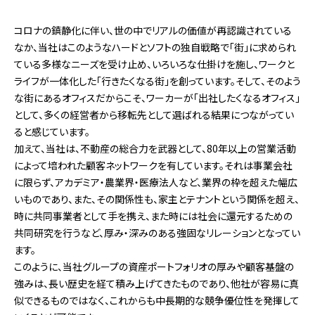
コロナの鎮静化に伴い、世の中でリアルの価値が再認識されている
なか、当社はこのようなハードとソフトの独自戦略で「街」に求められ
ている多様なニーズを受け止め、いろいろな仕掛けを施し、ワークと
ライフが一体化した「行きたくなる街」を創っています。そして、そのよう
な街にあるオフィスだからこそ、ワーカーが「出社したくなるオフィス」
として、多くの経営者から移転先として選ばれる結果につながってい
ると感じています。
加えて、当社は、不動産の総合力を武器として、80年以上の営業活動
によって培われた顧客ネットワークを有しています。それは事業会社
に限らず、アカデミア・農業界・医療法人など、業界の枠を超えた幅広
いものであり、また、その関係性も、家主とテナントという関係を超え、
時に共同事業者として手を携え、また時には社会に還元するための
共同研究を行うなど、厚み・深みのある強固なリレーションとなってい
ます。
このように、当社グループの資産ポートフォリオの厚みや顧客基盤の
強みは、長い歴史を経て積み上げてきたものであり、他社が容易に真
似できるものではなく、これからも中長期的な競争優位性を発揮して