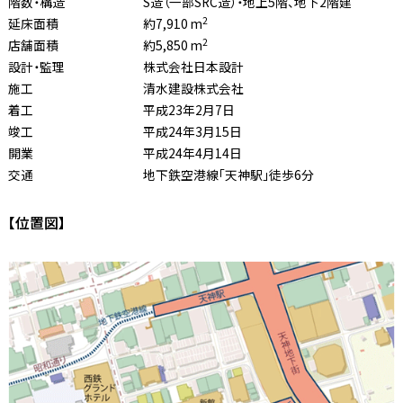
階数・構造
S造（一部SRC造）・地上5階、地下2階建
2
延床面積
約7,910 m
2
店舗面積
約5,850 m
設計・監理
株式会社日本設計
施工
清水建設株式会社
着工
平成23年2月7日
竣工
平成24年3月15日
開業
平成24年4月14日
交通
地下鉄空港線「天神駅」徒歩6分
【位置図】