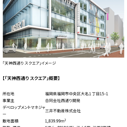
「天神西通り スクエア」イメージ
【「天神西通り スクエア」概要】
所在地
福岡県福岡市中央区大名１丁目15-1
事業主
合同会社西通り開発
デベロップメントマネジャ
三井不動産株式会社
ー
2
敷地面積
1,839.99m