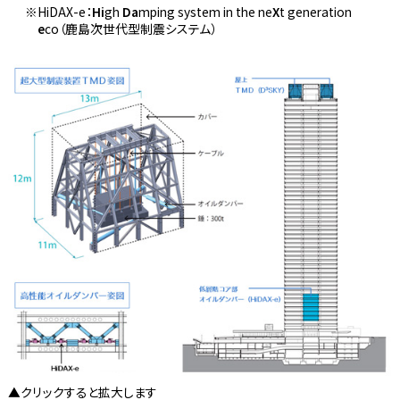
HiDAX-e：
Hi
gh
Da
mping system in the ne
X
t generation
e
co（鹿島次世代型制震システム）
▲クリックすると拡大します