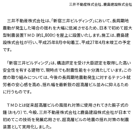
三井不動産株式会社、鹿島建設株式会社
三井不動産株式会社は、「新宿三井ビルディング」において、長周期地
震動が発生した場合の揺れを大幅に低減させるため、日本で初めて超大
型制震装置ＴＭＤ（約1,800t）を屋上に設置いたします。施工は、鹿島建
設株式会社が行い、平成25年8月中旬着工、平成27年4月末竣工の予定
です。
「新宿三井ビルディング」は、構造評定を受け大臣認定を取得した高い
安全性を有する建物で、現時点でも耐震性能を十分満たしています。この
度の取り組みについては、今後の長周期地震動発生に対するテナント就
労者の安心感を高め、揺れ幅を最新鋭の超高層ビル並みに抑えるため
に行うものです。
ＴＭＤとは従来超高層ビルの風揺れ対策に使用されてきた振子式の
錘（おもり）で、今般、三井不動産株式会社と鹿島建設株式会社が日本で
初めてこの技術を発展応用させ、超高層ビルの地震の揺れ対策の制震
装置として実用化しました。