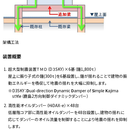
架構工法
装置概要
超大型制震装置ＴＭＤ（D３SKY）×6基（錘1,800ｔ）
屋上に振り子式の錘(300ｔ)を6基設置し、錘が揺れることで建物の振
動エネルギーを吸収して地震の揺れを大幅に抑制します。
D3SKY：
D
ual-direction
D
ynamic
D
amper of
S
imple
K
ajima
st
Y
le（鹿島2方向制御ダイナミックダンパー）
高性能オイルダンパー（HiDAX-e）×48台
低層階コア部に高性能オイルダンパーを48台設置し、建物の揺れに
応じてダンパーのオイル流量を制御することにより地震の揺れを抑制
します。