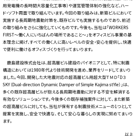
用発電機の長時間大容量化工事等）や運営管理体制の強化など、ハー
ド・ソフト両面で取り組んでいます。今回の取り組みは、新築ビルにおいて
実施する長周期地震動対策を、既存ビルでも実施するものであり、前述
の取り組みをさらに強化していくものです。今後も、当社は「WORKERS
FIRST～働く人にいちばんの場所であること～」をオフィスビル事業の基
本理念に掲げ、すべての働く人に高いレベルの安全・安心を提供し、快適
で便利に働けるオフィスづくりを行ってまいります。
鹿島建設株式会社は、超高層ビル建設のパイオニアとして、特に制震
構造においては1980年代より技術開発を進め、業界をリードしてまいり
ました。今回、開発した大地震対応の超高層ビル用超大型ＴＭＤ｢D３
SKY（Dual-direction Dynamic Damper of Simple Kajima stYle）｣は、
多くの既存超高層ビルが抱える長周期地震動に対する不安を解消する
有効なソリューションです。今後多くの既存補強案件に対して、また新築
の超高層ビルに対しても、当社が保有する制震技術メニューの1つとして
提案を実施し、安全で快適な、そして安心な暮らしの実現に努めてまいり
ます。
以上