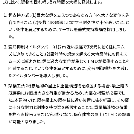
式に比べ、建物の揺れ幅、揺れ時間を大幅に軽減します。
錘支持方式：(1)巨大な錘を支えつつあらゆる方向へ大きな変位を許
容できること、(2)多数回の繰返しに対する耐久性が十分高いこと、と
いう条件を満足するために、ケーブル懸垂式支持機構を採用しまし
た。
変形抑制オイルダンパー：(1)2ｍ近い振幅で3次元に動く錘にスムー
ズに追随できること、(2)設計時の想定を超える大地震時にも錘をス
ムーズに減速させ、錘に過大な変位が生じてＴＭＤが損傷することを
回避すること、という条件を満足するために、変形制御機能を内蔵し
たオイルダンパーを導入しました。
架構工法：既存建物の屋上に重量構造物を設置する場合、最上階の
既存梁には直接大きな荷重が掛かるため、大幅な補強が必要でし
た。本建物では、既存梁上の既存柱に近い位置に柱を新設し、その間
に十分な耐力と剛性を持つ梁を新設することで、重量構造物の荷重
を柱へ直接伝えることが可能となり、既存建物の屋上にＴＭＤの設置
が可能となりました。