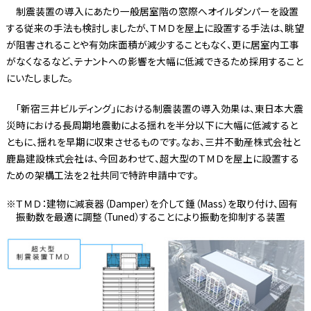
制震装置の導入にあたり一般居室階の窓際へオイルダンパーを設置
する従来の手法も検討しましたが、ＴＭＤを屋上に設置する手法は、眺望
が阻害されることや有効床面積が減少することもなく、更に居室内工事
がなくなるなど、テナントへの影響を大幅に低減できるため採用すること
にいたしました。
「新宿三井ビルディング」における制震装置の導入効果は、東日本大震
災時における長周期地震動による揺れを半分以下に大幅に低減すると
ともに、揺れを早期に収束させるものです。なお、三井不動産株式会社と
鹿島建設株式会社は、今回あわせて、超大型のＴＭＤを屋上に設置する
ための架構工法を２社共同で特許申請中です。
ＴＭＤ：建物に減衰器（Damper）を介して錘（Mass）を取り付け、固有
振動数を最適に調整（Tuned）することにより振動を抑制する装置