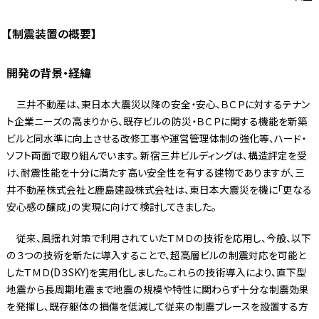
【制震装置の概要】
開発の背景・経緯
三井不動産は、東日本大震災以降の安全・安心、ＢＣＰに対するテナン
ト企業ニーズの高まりから、既存ビルの防災・ＢＣＰに関する機能を新築
ビルと同水準に向上させる改修工事や運営管理体制の強化等、ハード・
ソフト両面で取り組んでいます。 新宿三井ビルディングは、構造評定を受
け、耐震性能を十分に満たす高い安全性を有する建物でありますが、三
井不動産株式会社と鹿島建設株式会社は、東日本大震災を機に「更なる
安心感の醸成」の実現に向けて検討してきました。
従来、風揺れ対策で利用されていたＴＭＤの技術を応用し、今般、以下
の３つの技術を新たに導入することで、超高層ビルの制震対応を可能と
したＴＭＤ(D３SKY)を実用化しました。これらの技術導入により、直下型
地震から長周期地震まで地震の規模や特性に関わらず十分な制震効果
を発揮し、既存躯体の損傷を低減して従来の制震ブレースを設置する方