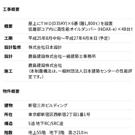
工事概要
屋上にＴＭＤ(D3SKY)×6基（錘1,800ｔ）を設置
概要
低層部コア内に高性能オイルダンパー（HiDAX-e）×48台
工期
平成25年8月中旬～平成27年4月末日（予定）
設計監修
株式会社日本設計
設計
鹿島建設株式会社一級建築士事務所
鹿島建設株式会社
施工
（本制震構法は、一般財団法人日本建築センターの性能評
定です。）
物件概要
建物
新宿三井ビルディング
所在
東京都新宿区西新宿2丁目1番1号
構造
S造 地下RC/SRC造
階数
地上55階 地下3階 高さ210ｍ