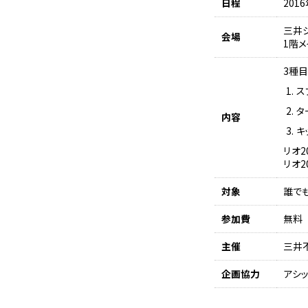
日程
201
三井シ
会場
1階
3種
ス
タ
内容
キ
リオ
リオ
対象
誰で
参加費
無料
主催
三井
企画協力
アシ