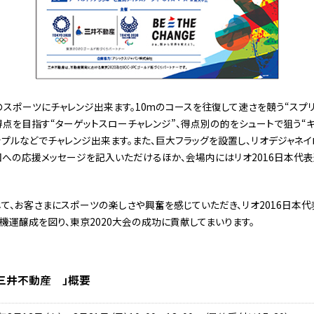
のスポーツにチャレンジ出来ます。10mのコースを往復して速さを競う“スプ
得点を目指す“ターゲットスローチャレンジ”、得点別の的をシュートで狙う“キ
ップルなどでチャレンジ出来ます。また、巨大フラッグを設置し、リオデジャネイロ
への応援メッセージを記入いただけるほか、会場内にはリオ2016日本代
て、お客さまにスポーツの楽しさや興奮を感じていただき、リオ2016日本
の機運醸成を図り、東京2020大会の成功に貢献してまいります。
k by三井不動産 」概要