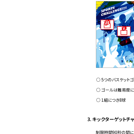
5つのバスケット
ゴールは難易度に
1組につき8球
3. キックターゲットチ
制限時間90秒の間に