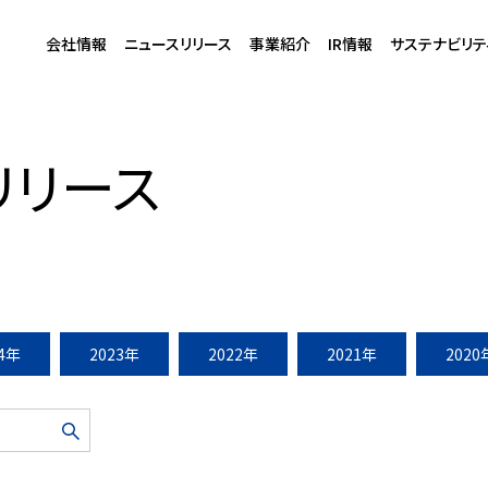
会社情報
ニュースリリース
事業紹介
IR情報
サステナビリテ
三井不動産」アーバンドック ららぽーと豊洲にて開催
リリース
24年
2023年
2022年
2021年
2020