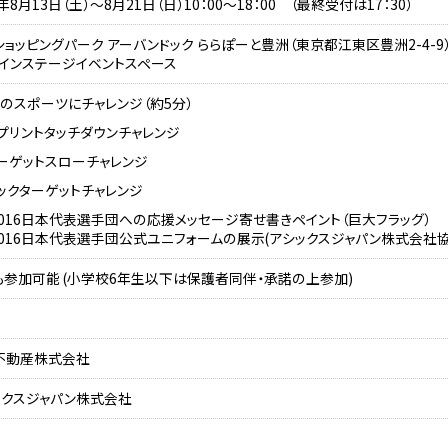
6年8月13日（土）～8月21日（日）10：00～18：00 （最終受付は17：30）
ョッピングパーク アーバンドック ららぽーと豊洲（東京都江東区豊洲2-4-9
メインステージイベントスペース
目のスポーツにチャレンジ（約5分）
プリントタッチダウンチャレンジ
ーゲットスローチャレンジ
ックターゲットチャレンジ
2016日本代表選手団への応援メッセージ寄せ書きペイント（巨大フラッグ）
2016日本代表選手団公式ユニフォームの展示(アシックスジャパン株式会社協
も参加可能 (小学校6年生以下は保護者同伴・承諾の上参加)
不動産株式会社
ックスジャパン株式会社