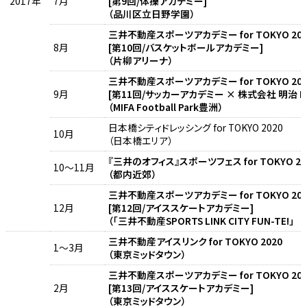
2017年
7月
[第9回/体操アカデミー]
（品川区立日野学園）
三井不動産スポーツアカデミー for TOKYO 202
8月
[第10回/バスケットボールアカデミー]
（片柳アリーナ）
三井不動産スポーツアカデミー for TOKYO 202
9月
[第11回/サッカーアカデミー × 株式会社 明治 Pr
（MIFA Football Park豊洲）
日本橋シティドレッシング for TOKYO 2020
10月
（日本橋エリア）
『三井のオフィス』スポーツフェス for TOKYO 202
10～11月
（都内近郊）
三井不動産スポーツアカデミー for TOKYO 202
12月
[第12回/アイススケートアカデミー]
（「三井不動産SPORTS LINK CITY FUN-TE
三井不動産アイスリンク for TOKYO 2020
1～3月
（東京ミッドタウン）
三井不動産スポーツアカデミー for TOKYO 202
2月
[第13回/アイススケートアカデミー]
（東京ミッドタウン）