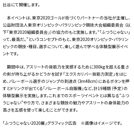
比谷にて開催します。
本イベントは、東京2020ゴールド街づくりパートナーの当社が主催し、
公益財団法人東京オリンピック・パラリンピック競技大会組織委員会 （以
下「東京2020組織委員会」）の協力のもと実施します。“「ふつうじゃない」
って、最高だ。”というコンセプトのもと、東京2020オリンピック・パラリン
ピックの競技・種目、選手について、楽しく遊んで学べる体験型展示イベ
ントです。
期間中は、アスリートの背筋力を実感するために300kgを超える重さ
の剣が持ち上がるかどうかを試す「エクスカリバー背筋力測定」をはじ
め、バレーボール選手のジャンプの到達点（3m48cm）にあるボタンを押
すとドリンクが出てくる「バレーボール自販機」など、計19種類（予定）の
体験型展示を実施します。これまでのスポーツイベントとは異なる“ふつ
うじゃない”やり方で、さまざまな競技の魅力やアスリートの身体能力の
高さを五感を使って楽しむことができます。
「ふつうじゃない2020展」グラフィック広告 ※画像はイメージです。