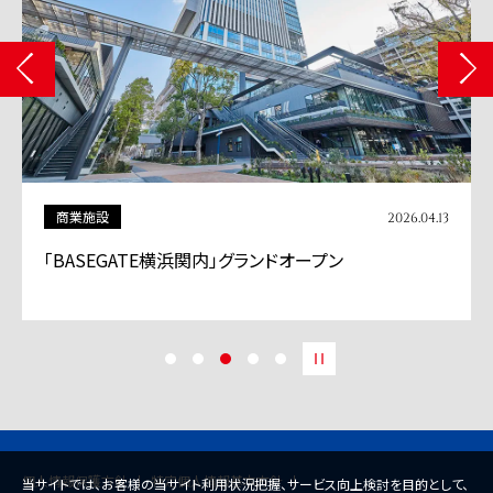
商業施設
2026.04.13
「BASEGATE横浜関内」グランドオープン
個人情報保護方針
特定個人情報基本方針
当サイトでは、お客様の当サイト利用状況把握、サービス向上検討を目的として、