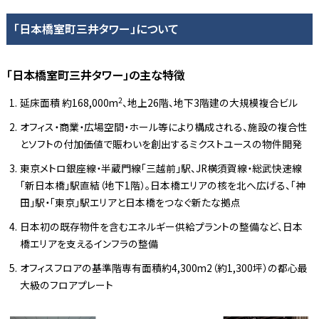
「日本橋室町三井タワー」について
「日本橋室町三井タワー」の主な特徴
2
延床面積 約168,000m
、地上26階、地下3階建の大規模複合ビル
オフィス・商業・広場空間・ホール等により構成される、施設の複合性
とソフトの付加価値で賑わいを創出するミクストユースの物件開発
東京メトロ銀座線・半蔵門線「三越前」駅、JR横須賀線・総武快速線
「新日本橋」駅直結（地下1階）。日本橋エリアの核を北へ広げる、「神
田」駅・「東京」駅エリアと日本橋をつなぐ新たな拠点
日本初の既存物件を含むエネルギー供給プラントの整備など、日本
橋エリアを支えるインフラの整備
オフィスフロアの基準階専有面積約4,300m2（約1,300坪）の都心最
大級のフロアプレート