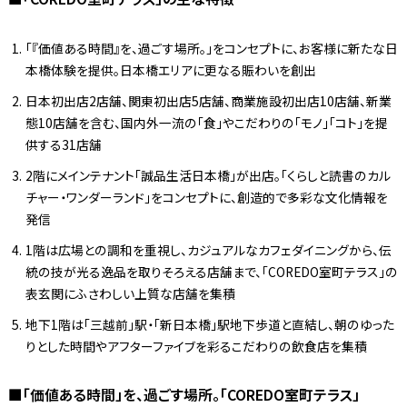
「『価値ある時間』を、過ごす場所。」をコンセプトに、お客様に新たな日
本橋体験を提供。日本橋エリアに更なる賑わいを創出
日本初出店2店舗、関東初出店5店舗、商業施設初出店10店舗、新業
態10店舗を含む、国内外一流の「食」やこだわりの「モノ」「コト」を提
供する31店舗
2階にメインテナント「誠品生活日本橋」が出店。「くらしと読書のカル
チャー・ワンダーランド」をコンセプトに、創造的で多彩な文化情報を
発信
1階は広場との調和を重視し、カジュアルなカフェダイニングから、伝
統の技が光る逸品を取りそろえる店舗まで、「COREDO室町テラス」の
表玄関にふさわしい上質な店舗を集積
地下1階は「三越前」駅・「新日本橋」駅地下歩道と直結し、朝のゆった
りとした時間やアフターファイブを彩るこだわりの飲食店を集積
■「価値ある時間」を、過ごす場所。「COREDO室町テラス」