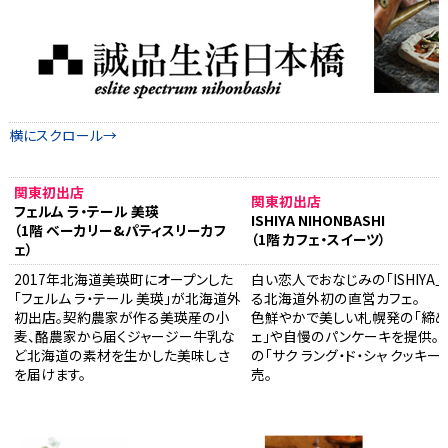
関東初出店
関東初出店
フェルム ラ・テール 美瑛
ISHIYA NIHONBASHI
（1階 ベーカリー&パティスリーカフ
（1階 カフェ・スイーツ）
ェ）
2017年北海道美瑛町にオープンした
白い恋人でおなじみの「ISHIYA」
「フェルム ラ・テール 美瑛」が北海道外
る北海道外初の直営カフェ。
初出店。契約農家が作る美瑛産の小
色鮮やかで美しい札幌発の「締め
麦、酪農家から届くジャージー牛乳な
ェ」や自慢のパンケーキを提供。
ど北海道の素材を生かした美味しさ
の「サク ラング・ド・シャ クッキー
を届けます。
売。