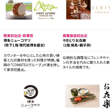
関東初出店・新業態
商業施設初出店
博多ニューコマツ
やきとり お㐂樂
（地下１階 現代版博多屋台）
（1階 焼鳥・親子丼）
カウンターを中心とした心地の良い接
伝統的な調理法にフレンチやイタ
客と九州食材を使った料理が特徴。福
ンの手法を巧みに取り入れた新
岡の「COMATSUグループ」が満を持し
タイルの焼鳥です。
て東京初進出。