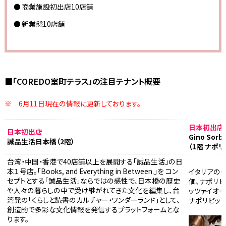
商業施設初出店10店舗
新業態10店舗
■「COREDO室町テラス」の注目テナント概要
※ 6月11日現在の情報に更新しております。
日本初出店
日本初出店
Gino Sorbi
誠品生活日本橋（2階）
（1階 ナポ
台湾・中国・香港で40店舗以上を展開する「誠品生活」の日
本１号店。「Books, and Everything in Between.」を コン
イタリアの
セプトとする「誠品生活」ならではの感性で、日本橋の歴史
価、ナポリ
や人々の暮らしの中で受け継がれてきた文化を編集し、台
ッツァイオ
湾発の「くらしと読書のカルチャー・ワンダーランド」として、
ナポリピッ
創造的で多彩な文化情報を発信するプラットフォームとな
ります。