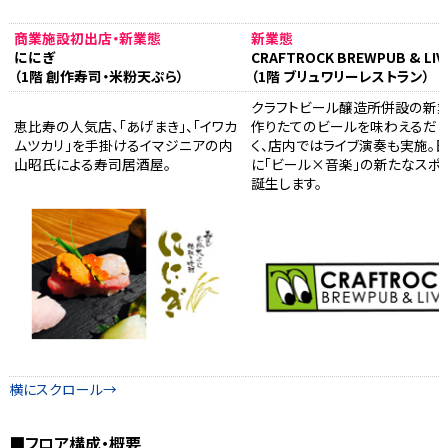
商業施設初出店・新業態
新業態
ににぎ
CRAFTROCK BREWPUB & LIV
（1階 創作寿司・米粉天ぷら）
（1階 ブリュワリーレストラン）
クラフトビール醸造所併設の新業
恵比寿の人気店、「あげまき」、「イワカ
作りたてのビールを味わえるだ
ムツカリ」を手掛けるイマジニアの内
く、店内ではライブ演奏も実施。
山昭氏による寿司居酒屋。
に「ビール×音楽」の新たなスポ
誕生します。
■フロア構成・概要