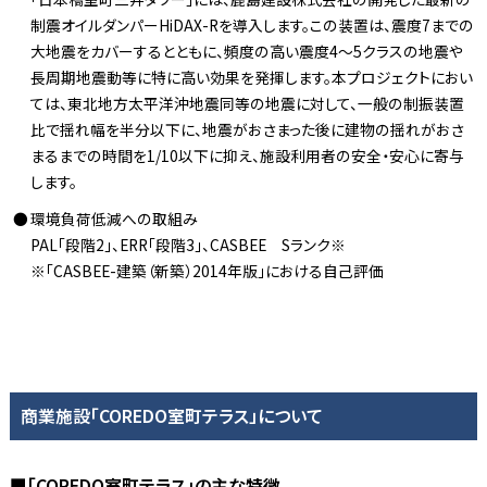
制震オイルダンパーHiDAX-Rを導入します。この装置は、震度7までの
大地震をカバーするとともに、頻度の高い震度4～5クラスの地震や
長周期地震動等に特に高い効果を発揮します。本プロジェクトにおい
ては、東北地方太平洋沖地震同等の地震に対して、一般の制振装置
比で揺れ幅を半分以下に、地震がおさまった後に建物の揺れがおさ
まるまでの時間を1/10以下に抑え、施設利用者の安全・安心に寄与
します。
環境負荷低減への取組み
PAL「段階2」、ERR「段階3」、CASBEE Sランク※
※「CASBEE-建築（新築）2014年版」における自己評価
商業施設「COREDO室町テラス」について
■「COREDO室町テラス」の主な特徴