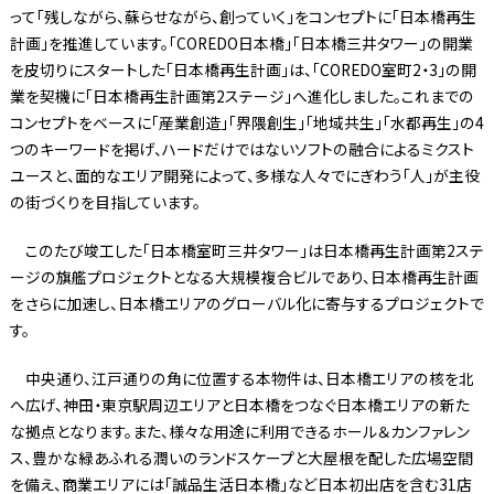
って「残しながら、蘇らせながら、創っていく」をコンセプトに「日本橋再生
計画」を推進しています。「COREDO日本橋」「日本橋三井タワー」の開業
を皮切りにスタートした「日本橋再生計画」は、「COREDO室町2・3」の開
業を契機に「日本橋再生計画第2ステージ」へ進化しました。これまでの
コンセプトをベースに「産業創造」「界隈創生」「地域共生」「水都再生」の4
つのキーワードを掲げ、ハードだけではないソフトの融合によるミクスト
ユースと、面的なエリア開発によって、多様な人々でにぎわう「人」が主役
の街づくりを目指しています。
このたび竣工した「日本橋室町三井タワー」は日本橋再生計画第2ステ
ージの旗艦プロジェクトとなる大規模複合ビルであり、日本橋再生計画
をさらに加速し、日本橋エリアのグローバル化に寄与するプロジェクトで
す。
中央通り、江戸通りの角に位置する本物件は、日本橋エリアの核を北
へ広げ、神田・東京駅周辺エリアと日本橋をつなぐ日本橋エリアの新た
な拠点となります。また、様々な用途に利用できるホール＆カンファレン
ス、豊かな緑あふれる潤いのランドスケープと大屋根を配した広場空間
を備え、商業エリアには「誠品生活日本橋」など日本初出店を含む31店