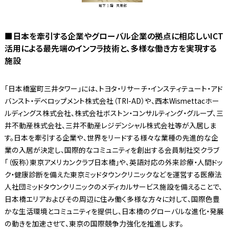
■日本を牽引する企業やグローバル企業の拠点に相応しいICT
活用による最先端のインフラ技術と、多様な働き方を実現する
施設
「日本橋室町三井タワー」には、トヨタ・リサーチ・インスティテュート・アド
バンスト・デベロップメント株式会社（TRI-AD）や、西本Wismettacホー
ルディングス株式会社、株式会社ボストン・コンサルティング・グループ、三
井不動産株式会社、三井不動産レジデンシャル株式会社等が入居しま
す。日本を牽引する企業や、世界をリードする様々な業種の先進的な企
業の入居が決定し、国際的なコミュニティを創出する会員制社交クラブ
「（仮称）東京アメリカンクラブ日本橋」や、英語対応の外来診療・人間ドッ
ク・健康診断を備えた東京ミッドタウンクリニックなどを運営する医療法
人社団ミッドタウンクリニックのメディカルサービス施設を備えることで、
日本橋エリアおよびその周辺に住み働く多様な方々に対して、国際色豊
かな生活環境とコミュニティを提供し、日本橋のグローバルな進化・発展
の動きを加速させて、東京の国際競争力強化を推進します。