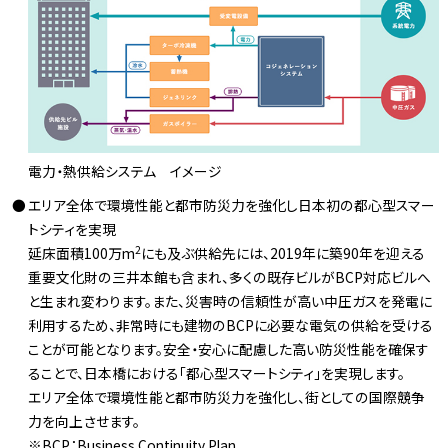
電力・熱供給システム イメージ
エリア全体で環境性能と都市防災力を強化し日本初の都心型スマー
トシティを実現
2
延床面積100万m
にも及ぶ供給先には、2019年に築90年を迎える
重要文化財の三井本館も含まれ、多くの既存ビルがBCP対応ビルへ
と生まれ変わります。また、災害時の信頼性が高い中圧ガスを発電に
利用するため、非常時にも建物のBCPに必要な電気の供給を受ける
ことが可能となります。安全・安心に配慮した高い防災性能を確保す
ることで、日本橋における「都心型スマートシティ」を実現します。
エリア全体で環境性能と都市防災力を強化し、街としての国際競争
力を向上させます。
※BCP：Business Continuity Plan