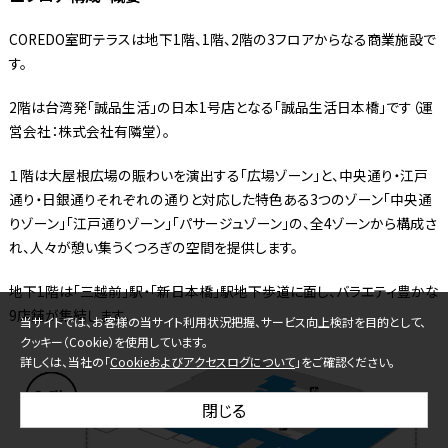
COREDO室町テラスは地下1階、1階、2階の3フロアからなる商業施設で
す。
2階は台湾発「誠品生活」の日本1号店となる「誠品生活日本橋」です（運
営会社：株式会社有隣堂）。
１階は大屋根広場の賑わいを演出する「広場ゾーン」と、中央通り・江戸
通り・日銀通りそれぞれの通りと対応した特色ある3つのゾーン「中央通
りゾーン」「江戸通りゾーン」「パサージュゾーン」の、全4ゾーンから構成さ
れ、人々が憩い集うくつろぎの空間を提供します。
地下1階は「三越前」駅・「新日本橋」駅地下歩道に面し、バラエティ豊かな
9店舗が集結します。
当サイトでは、お客様の当サイト利用状況把握、サービス向上検討を目的として、
クッキー（Cookie）を使用しています。
詳しくは、当社の「
Cookieおよびアクセスログについて
」をご確認ください。
閉じる