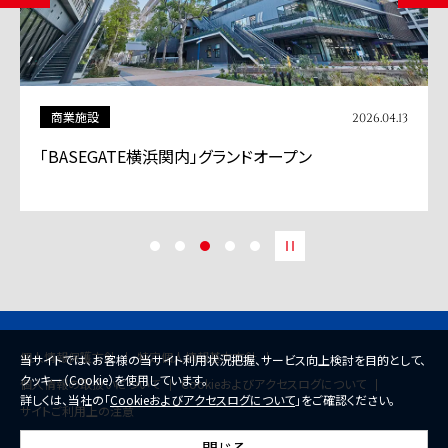
商業施設
2026.04.13
「BASEGATE横浜関内」グランドオープン
個人情報保護方針
特定個人情報基本方針
当サイトでは、お客様の当サイト利用状況把握、サービス向上検討を目的として、
クッキー（Cookie）を使用しています。
個人情報の取扱いについて
Cookieおよびアクセスログについて
詳しくは、当社の「
Cookieおよびアクセスログについて
」をご確認ください。
サイトご利用上の注意