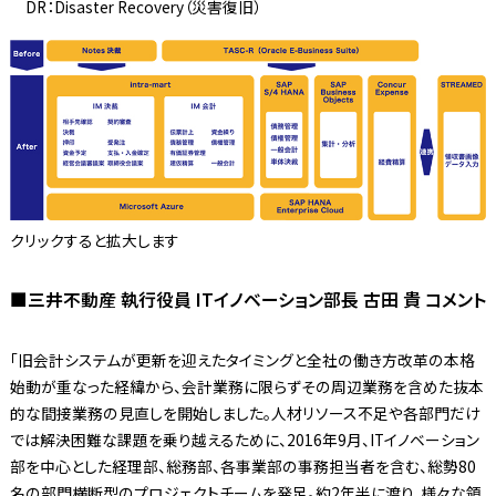
DR：Disaster Recovery（災害復旧）
クリックすると拡大します
■三井不動産 執行役員 ITイノベーション部長 古田 貴 コメント
「旧会計システムが更新を迎えたタイミングと全社の働き方改革の本格
始動が重なった経緯から、会計業務に限らずその周辺業務を含めた抜本
的な間接業務の見直しを開始しました。人材リソース不足や各部門だけ
では解決困難な課題を乗り越えるために、2016年9月、ITイノベーション
部を中心とした経理部、総務部、各事業部の事務担当者を含む、総勢80
名の部門横断型のプロジェクトチームを発足。約2年半に渡り、様々な領