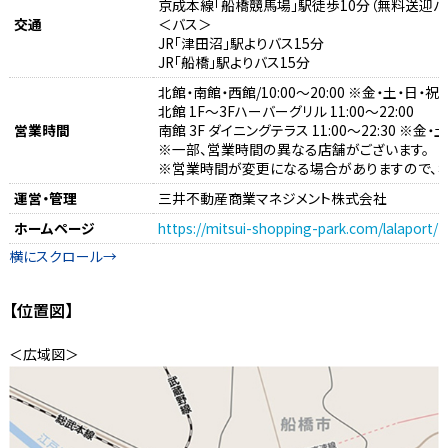
京成本線「船橋競馬場」駅徒歩10分（無料送迎バ
交通
＜バス＞
JR「津田沼」駅よりバス15分
JR「船橋」駅よりバス15分
北館・南館・西館/10:00～20:00 ※金・土・日・
北館 1F～3Fハーバーグリル 11:00～22:00
営業時間
南館 3F ダイニングテラス 11:00～22:30 ※金
※一部、営業時間の異なる店舗がございます。
※営業時間が変更になる場合がありますので、ホ
運営・管理
三井不動産商業マネジメント株式会社
ホームページ
https://mitsui-shopping-park.com/lalaport/
【位置図】
＜広域図＞