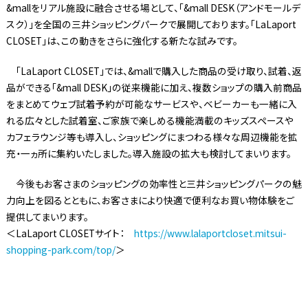
&mallをリアル施設に融合させる場として、「&mall DESK（アンドモールデ
スク）」を全国の三井ショッピングパークで展開しております。「LaLaport
CLOSET」は、この動きをさらに強化する新たな試みです。
「LaLaport CLOSET」では、&mallで購入した商品の受け取り、試着、返
品ができる「&mall DESK」の従来機能に加え、複数ショップの購入前商品
をまとめてウェブ試着予約が可能なサービスや、ベビーカーも一緒に入
れる広々とした試着室、ご家族で楽しめる機能満載のキッズスペースや
カフェラウンジ等も導入し、ショッピングにまつわる様々な周辺機能を拡
充・一ヵ所に集約いたしました。導入施設の拡大も検討してまいります。
今後もお客さまのショッピングの効率性と三井ショッピングパークの魅
力向上を図るとともに、お客さまにより快適で便利なお買い物体験をご
提供してまいります。
＜LaLaport CLOSETサイト：
https://www.lalaportcloset.mitsui-
shopping-park.com/top/
＞