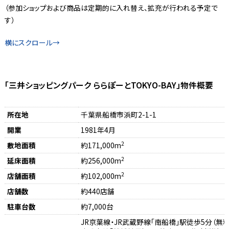
（参加ショップおよび商品は定期的に入れ替え、拡充が行われる予定で
す）
「三井ショッピングパーク ららぽーとTOKYO-BAY」物件概要
所在地
千葉県船橋市浜町2-1-1
開業
1981年4月
2
敷地面積
約171,000m
2
延床面積
約256,000m
2
店舗面積
約102,000m
店舗数
約440店舗
駐車台数
約7,000台
JR京葉線・JR武蔵野線「南船橋」駅徒歩5分（無