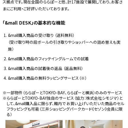
ス拠点です。現在全国のららぽーと他、計17施設で展開しており、お客さ
まにご利用・ご好評いただいております。
「&mall DESK」の基本的な機能
&mall購入商品の受け取り （送料無料）
（受け取り時の段ボールの引き取りやショッパーへの詰め替えも実
施）
&mall購入商品のフィッテイングルームでの試着
&mall購入商品の試着後の返品 （返品無料）
&mall購入商品の無料ラッピングサービス（※）
一部物件（ららぽーとTOKYO-BAY、ららぽーと横浜）のみのサービス
ららぽーとTOKYO-BAY独自のサービス（協力：株式会社シモジマ）と
して、&mall購入品に限らず、館内で お買い上げいただいた商品のセル
フラッピングも可能（三井ショッピングパークカード《セゾン》会員に限
る）