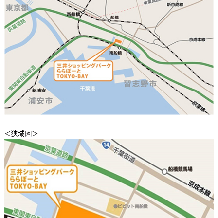
＜狭域図＞