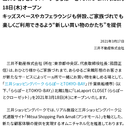
18日(木)オープン
キッズスペースやカフェラウンジも併設、ご家族づれでも
楽しくご利用できるよう“新しい買い物のかたち”を提供
2021年3月17日
三井不動産株式会社
三井不動産株式会社（所在：東京都中央区、代表取締役社長：菰田正
信）は、おひとり様からご家族づれまで、あらゆるご来館形態のお客さま
が新たなサ―ビスによって一ヵ所で一緒にお買い物を楽しめる場として、
「
三井ショッピングパーク ららぽーとTOKYO-BAY
」（千葉県船橋市）（以
下、「ららぽーとTOKYO-BAY」）北館1階に「LaLaport CLOSET（ららぽー
とクローゼット）」を2021年3月18日(木)にオープンいたします。
三井ショッピングパークでは、リアル施設と三井ショッピングパーク公
式通販サイト「Mitsui Shopping Park &mall（アンドモール）」を軸とした、
新たな顧客体験の提供を実現するオムニチャネル化を推進しております。