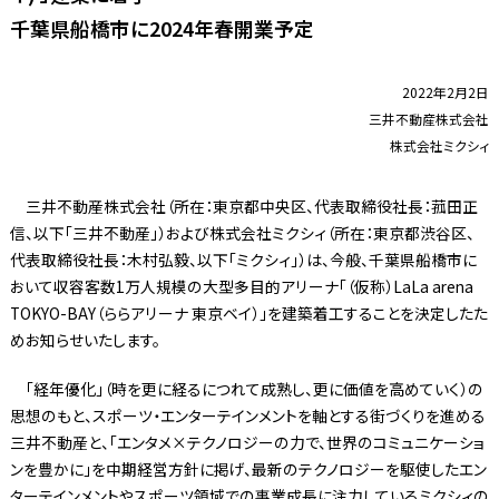
千葉県船橋市に2024年春開業予定
2022年2月2日
三井不動産株式会社
株式会社ミクシィ
三井不動産株式会社（所在：東京都中央区、代表取締役社長：菰田正
信、以下「三井不動産」）および株式会社ミクシィ（所在：東京都渋谷区、
代表取締役社長：木村弘毅、以下「ミクシィ」）は、今般、千葉県船橋市に
おいて収容客数1万人規模の大型多目的アリーナ「（仮称）LaLa arena
TOKYO-BAY（ららアリーナ 東京ベイ）」を建築着工することを決定したた
めお知らせいたします。
「経年優化」（時を更に経るにつれて成熟し、更に価値を高めていく）の
思想のもと、スポーツ・エンターテインメントを軸とする街づくりを進める
三井不動産と、「エンタメ×テクノロジーの力で、世界のコミュニケーショ
ンを豊かに」を中期経営方針に掲げ、最新のテクノロジーを駆使したエン
ターテインメントやスポーツ領域での事業成長に注力しているミクシィの