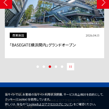
商業施設
2026.04.13
「BASEGATE横浜関内」グランドオープン
個人情報保護方針
特定個人情報基本方針
当サイトでは、お客様の当サイト利用状況把握、サービス向上検討を目的として、
クッキー（Cookie）を使用しています。
個人情報の取扱いについて
Cookieおよびアクセスログについて
詳しくは、当社の「
Cookieおよびアクセスログについて
」をご確認ください。
サイトご利用上の注意