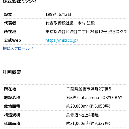
株式会社ミクシィ
設立
1999年6月3日
代表者
代表取締役社長 木村 弘毅
所在地
東京都渋谷区渋谷二丁目24番12号 渋谷スクラン
公式Web
https://mixi.co.jp/
計画概要
所在地
千葉県船橋市浜町2丁目5
施設名称
（仮称）LaLa arena TOKYO-BAY
2
敷地面積
約20,000m
（約6,050坪）
構造規模
鉄骨造・地上4階建
2
延床面積
約31,000m
（約9,337坪）