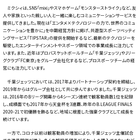
ミクシィは、SNS「mixi」やスマホゲーム「モンスターストライク」など、友
人や家族といった親しい人と一緒に楽しむコミュニケーションサービスを
提供してきました。現在は「エンタメ×テクノロジーの力で、世界のコミュ
ニケーションを豊かに」を中期経営方針に掲げ、共遊型スポーツベッティ
ングサービス「TIPSTAR」の提供を開始するなど、最新のテクノロジーを
駆使したエンターテインメントやスポーツ領域での事業成長に注力して
います。また、近年はプロバスケットボールチーム「千葉ジェッツ」やJリー
グクラブ「FC東京」をグループ会社化するなど、プロスポーツチームの経
営にも注力しています。
千葉ジェッツにおいては、2017年よりパートナーシップ契約を締結し、
2019年からはグループ会社として共に歩んでまいりました。千葉ジェッツ
は、2016年のBリーグ開幕から4シーズン連続で観客動員数1位を記録
し、成績面でも2017年から天皇杯を3連覇、昨年のB.LEAGUE FINALS
2020-21で初優勝を飾るなど、地域に根差した強豪クラブとして成長を
続けています。
一方で、コロナ以前は観客動員の増加により、千葉ジェッツ主催試合