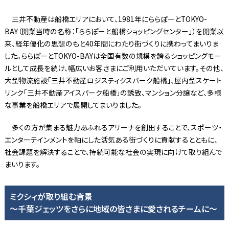
三井不動産は船橋エリアにおいて、1981年にららぽーとTOKYO-
BAY（開業当時の名称：「ららぽーと船橋ショッピングセンター」）を開業以
来、経年優化の思想のもと40年間にわたり街づくりに携わってまいりま
した。ららぽーとTOKYO-BAYは全国有数の規模を誇るショッピングモー
ルとして成長を続け、幅広いお客さまにご利用いただいています。その他、
大型物流施設「三井不動産ロジスティクスパーク船橋」、屋内型スケート
リンク「三井不動産アイスパーク船橋」の誘致、マンション分譲など、多様
な事業を船橋エリアで展開してまいりました。
多くの方が集まる魅力あふれるアリーナを創出することで、スポーツ・
エンターテインメントを軸にした活気ある街づくりに貢献するとともに、
社会課題を解決することで、持続可能な社会の実現に向けて取り組んで
まいります。
ミクシィが取り組む背景
～千葉ジェッツをさらに地域の皆さまに愛されるチームに～