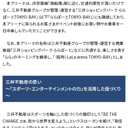
本アリーナは、JR京葉線「南船橋」駅に近く、交通利便性が高いだけで
なく、三井不動産グループが管理・運営する「三井ショッピングパーク らら
ぽーとTOKYO-BAY」（以下「ららぽーとTOKYO-BAY」）にも隣接しており、
本アリーナに来られるお客さまがイベント前後にお買い物やお食事を一
日中楽しんでいただくことができます。
なお、本アリーナの名称は三井不動産グループが管理・運営する商業
施設「三井ショッピングパーク ららぽーと」などに共通する、楽しさを表す
「らら」のネーミングを継承し、「（仮称）LaLa arena TOKYO-BAY」としま
した。
三井不動産の思い
～「スポーツ・エンターテインメントの力」を活用した街づくり
～
三井不動産はスポーツを軸にした街づくりの旗印として「BE THE
CHANGE さぁ、街から世界を変えよう。」というスローガンを掲げ、「発信
する」「つなぐ」「受け入れる」というテーマのもと、自らが変化となり、街