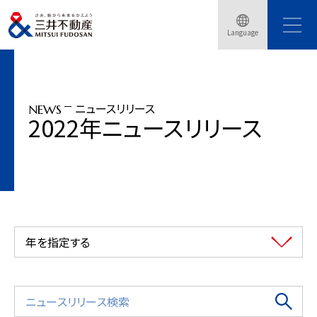
トップページ
ニュースリリース
2022年
Language
三井不動産 × ミクシィ「（仮称）LaLa arena TOKYO-BAY」建築に着手決定
ニュースリリース
NEWS
2022年ニュースリリース
年を指定する