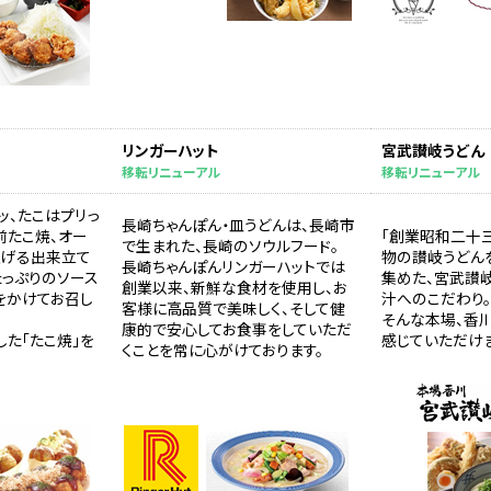
リンガーハット
宮武讃岐うどん
移転リニューアル
移転リニューアル
ッ、たこはプリっ
長崎ちゃんぽん・皿うどんは、長崎市
前たこ焼、オー
「創業昭和二十
で生まれた、長崎のソウルフード。
上げる出来立て
物の讃岐うどん
長崎ちゃんぽんリンガーハットでは
たっぷりのソース
集めた、宮武讃
創業以来、新鮮な食材を使用し、お
をかけてお召し
汁へのこだわり。
客様に高品質で美味しく、そして健
そんな本場、香
康的で安心してお食事をしていただ
た「たこ焼」を
感じていただけま
くことを常に心がけております。