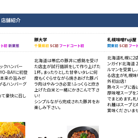
 店舗紹介
豚大学
札幌味噌Fuji屋
ート初
新業態
千葉県初
SC初
フードコート初
関東初
SC初
フー
北海道札幌に2
北海道は帯広の豚丼に感銘を受け
ンガイド北海道 2
ックハンバー
た店主が試行錯誤をして作り上げた
ルマンを受賞し
YO-BAYに初登
1杯。まったりとした甘辛いタレに何
る店主が札幌味
で肉本来の旨みが
度もくぐらせながら焼きあげた豚バ
外初出店！
がるハンバーグ
ラ肉はやみつき必至！ふっくらと炊き
熱々スープに香
。
上げた白米と一緒にかきこんで下さ
厚味噌スープを
めて豪快に召し
い！
でまとめます。
シンプルながら完成された豚丼をお
れ麺はスープと
楽しみ下さい。
賞味くださいませ