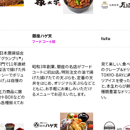
銀座ハゲ天
tutu
フードコート初
は日本唐揚協会
グランプリ®」
門で11年連続
見て楽しい、食
昭和3年創業、銀座の名店がフード
製法で揚げた外
のクレープ＆ドリ
コートに初出店。特別注文の油で揚
ーシーでボリュ
TOKYO-BAY
げた揚げたての天ぷらを、定番の天
あげ」は自慢の
ツアイスを使っ
丼をはじめ、オリジナル天ぷらなどと
と、本生わらび
ともに、お手軽にお楽しみいただけ
主力商品に据
種類豊富なドリ
るメニューでお迎えいたします。
ウトBOXなどの
い。
も各種揃えてお