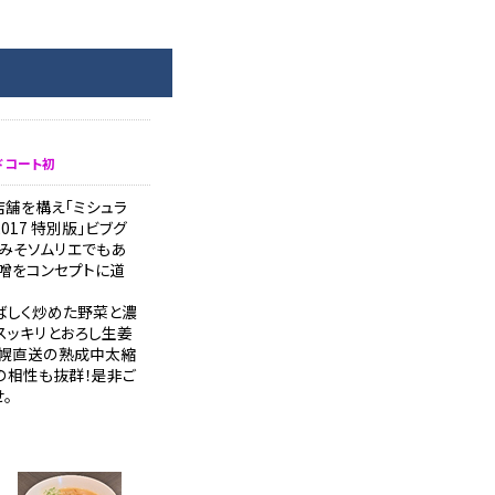
ドコート初
店舗を構え「ミシュラ
017 特別版」ビブグ
、みそソムリエでもあ
噌をコンセプトに道
ばしく炒めた野菜と濃
スッキリとおろし生姜
札幌直送の熟成中太縮
の相性も抜群！是非ご
。