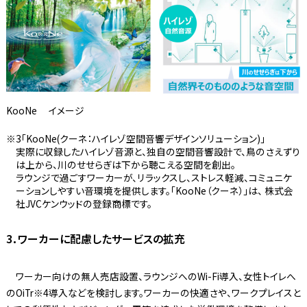
KooNe イメージ
3「KooNe(クーネ：ハイレゾ空間音響デザインソリューション)」
実際に収録したハイレゾ音源と、独自の空間音響設計で、鳥のさえずり
は上から、川のせせらぎは下から聴こえる空間を創出。
ラウンジで過ごすワーカーが、リラックスし、ストレス軽減、コミュニケ
ーションしやすい音環境を提供します。「KooNe（クーネ）」は、 株式会
社JVCケンウッドの登録商標です。
3．ワーカーに配慮したサービスの拡充
ワーカー向けの無人売店設置、ラウンジへのWi-Fi導入、女性トイレへ
のOiTr※4導入などを検討します。ワーカーの快適さや、ワークプレイスと