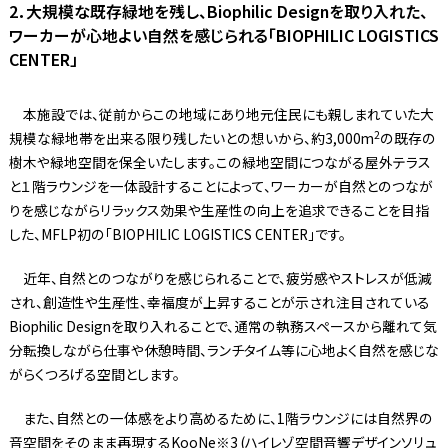
2．大規模な既存緑地を残し、Biophilic Designを取り入れた、
ワーカーが心地よい自然を感じられる「BIOPHILIC LOGISTICS
CENTER」
本施設では、従前からこの地域にあり地元住民にも親しまれていた大
2
規模な緑地帯を出来る限り残したいとの想いから、約3,000m
の既存の
樹木や緑地空間を保全いたします。この緑地空間につながる屋外テラス
と１階ラウンジを一体設計することによって、ワーカーが自然とのつなが
りを感じながらリラックス効果や生産性の向上を追求できることを目指
した、MFLP初の「BIOPHILIC LOGISTICS CENTER」です。
近年、自然とのつながりを感じられることで、疲労感やストレスが低減
され、創造性や生産性、幸福度が上昇することが示され注目されている
Biophilic Designを取り入れることで、通常の執務スペースから離れて気
分転換しながら仕事や休憩時間、ランチタイム等に心地よく自然を感じな
がらくつろげる空間とします。
また、自然との一体感をより高めるために、1階ラウンジには自然界の
音空間をそのまま再現するKooNe※3 (ハイレゾ空間音響デザインソリュ