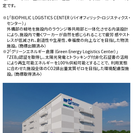
定です。
1「BIOPHILIC LOGISTICS CENTER（バイオフィリック・ロジスティクス・
センター）」
外構部の緑地を施設内のラウンジ等共用部と一体化させる内装設計
により、施設内で働くワーカーが自然を感じられることで疲労 感やスト
レスが低減され、創造性や生産性、幸福度の向上などを目指した物流
施設。（商標出願済み）
2「グリーンエネルギー倉庫（Green Energy Logistics Center）」
『ZEB』認証を取得し、太陽光発電とトラッキング付非化石証書の活用
により再生可能エネルギーを100％供給可能とすることで、 利用実態
に合わせた施設全体のCO2排出量実質ゼロを目指した環境配慮型施
設。（商標取得済み）