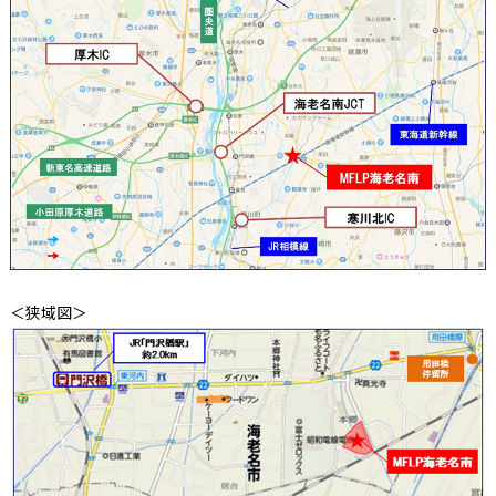
＜狭域図＞