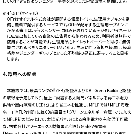
しての利便性およびジェンダー平等を追求した労働環境を整備します。
4「OiTr（オイテル）」
OiTrはオイテル株式会社が展開する個室トイレに生理用ナプキンを常
備し無料で提供するサービスです。OiTrが配布する生理用ナプキンに
かかる費用は、ディスペンサーに組み込まれているデジタルサイネージ
に広告出稿している企業の広告費から賄われるため、利用者は無料で
使用することが可能です。生理用品もトイレットペーパーと同様に無償
提供されるべきサニタリー用品と考え、生理に伴う負担を軽減し、経済
格差やジェンダーギャップといった不均衡の是正に寄与すること目指
します。
4．環境への配慮
本施設では、最高ランクの『ZEB』認証およびDBJ Green Building認証
の取得を予定しており、屋上に設置する太陽光パネルによる再エネ電力
供給や屋内照明のLED化により省エネを推進し、MFLPでは「MFLP海老
名Ⅰ」「MFLP座間」に続く3施設目の「グリーンエネルギー倉庫」です。加え
てMFLP初の試みとして、太陽光パネルによる余剰電力を有効活用可能
な、株式会社パワーエックス製蓄電池付き超急速EV充電器
「Hypercharger」を導入し、さらなる脱炭素施策を推進してまいります。