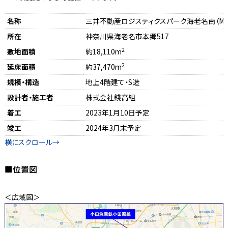
名称
三井不動産ロジスティクスパーク海老名南（MF
所在
神奈川県海老名市本郷517
2
敷地面積
約18,110m
2
延床面積
約37,470m
規模・構造
地上4階建て・S造
設計者・施工者
株式会社錢高組
着工
2023年1月10日予定
竣工
2024年3月末予定
■位置図
＜広域図＞