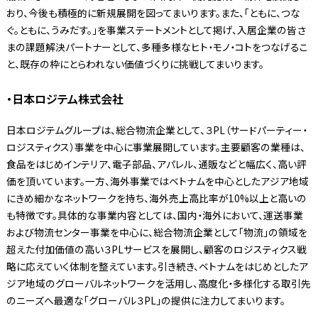
おり、今後も積極的に新規展開を図ってまいります。また、「ともに、つな
ぐ。ともに、うみだす。」を事業ステートメントとして掲げ、入居企業の皆さ
まの課題解決パートナーとして、多種多様なヒト・モノ・コトをつなげるこ
と、既存の枠にとらわれない価値づくりに挑戦してまいります。
・日本ロジテム株式会社
日本ロジテムグループは、総合物流企業として、３PL（サードパーティー・
ロジスティクス）事業を中心に事業展開しています。主要顧客の業種は、
食品をはじめインテリア、電子部品、アパレル、通販などと幅広く、高い評
価を頂いています。一方、海外事業ではベトナムを中心としたアジア地域
にきめ細かなネットワークを持ち、海外売上高比率が10%以上と高いの
も特徴です。具体的な事業内容としては、国内・海外において、運送事業
および物流センター事業を中心に、総合物流企業として「物流」の領域を
超えた付加価値の高い３PLサービスを展開し、顧客のロジスティクス戦
略に応えていく体制を整えています。引き続き、ベトナムをはじめとしたア
ジア地域のグローバルネットワークを活用し、高度化・多様化する取引先
のニーズへ最適な「グローバル３PL」の提供に注力してまいります。