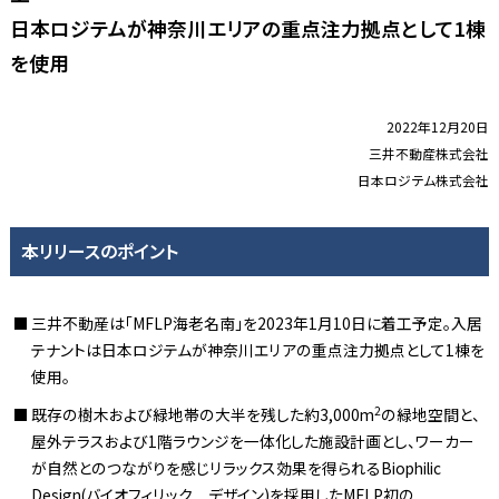
日本ロジテムが神奈川エリアの重点注力拠点として1棟
を使用
2022年12月20日
三井不動産株式会社
日本ロジテム株式会社
本リリースのポイント
三井不動産は「MFLP海老名南」を2023年1月10日に着工予定。入居
テナントは日本ロジテムが神奈川エリアの重点注力拠点として1棟を
使用。
2
既存の樹木および緑地帯の大半を残した約3,000m
の緑地空間と、
屋外テラスおよび1階ラウンジを一体化した施設計画とし、ワーカー
が自然とのつながりを感じリラックス効果を得られるBiophilic
Design(バイオフィリック デザイン)を採用したMFLP初の