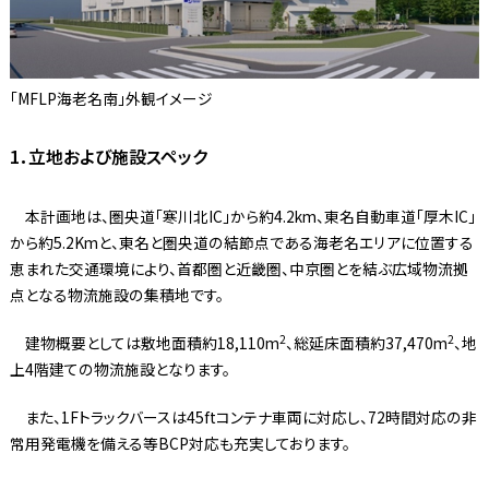
「MFLP海老名南」外観イメージ
1．立地および施設スペック
本計画地は、圏央道「寒川北IC」から約4.2km、東名自動車道「厚木IC」
から約5.2Kmと、東名と圏央道の結節点である海老名エリアに位置する
恵まれた交通環境により、首都圏と近畿圏、中京圏とを結ぶ広域物流拠
点となる物流施設の集積地です。
2
2
建物概要としては敷地面積約18,110m
、総延床面積約37,470m
、地
上4階建ての物流施設となります。
また、1Fトラックバースは45ftコンテナ車両に対応し、72時間対応の非
常用発電機を備える等BCP対応も充実しております。