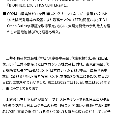
「BIOPHILIC LOGISTICS CENTER」※１。
CO2排出量実質ゼロを目指した「グリーンエネルギー倉庫」※2であ
り、太陽光発電等の設置により最高ランクの『ZEB』認証およびDBJ
Green Building認証を取得予定。さらに、太陽光発電の余剰電力を活
かした蓄電池付きEV充電器も導入。
三井不動産株式会社（本社：東京都中央区、代表取締役社長：菰田正
信、以下「三井不動産」）と日本ロジテム株式会社（本社：東京都港区、代
表取締役社長：中西弘毅、以下「日本ロジテム」）は、神奈川県海老名市
本郷における「MFLP海老名南」（以下、本施設）の着工にあたり、本日20
日に起工式を執り行いました。着工は2023年1月10日、竣工は2024年 3
月末に予定しております。
本施設は三井不動産が事業主です。入居テナントである日本ロジテム
が1棟で使用し、日本ロジテムの神奈川県央地区（厚木・綾瀬・平塚・海老
名）の3PL事業の重点注力拠点と位置づけ、新たな収益の柱としていく予