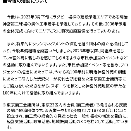
■今後の活動について
今後は、2023年3月下旬にラグビー場棟の建設予定エリアである明治
神宮第二球場の解体工事着手を予定しております。その後、2036年予定
の全体完成に向けてエリアごとに順次施設整備を行ってまいります。
また、将来的にタウンマネジメントの役割を担う団体の設立を検討して
おり、今般準備組織を設置いたしました。2023年春以降、同組織を通じ
て、神宮外苑に親しみを感じてもらえるような市民参加型のイベントなど
の活動に取り組んでまいります。また、市民参加型イベント等を含め、プロ
ジェクトの推進にあたっては、今から約100年前に明治神宮外苑の創建
にあたって尽力した渋沢栄一が初代会頭を務めた東京商工会議所等に
もご協力をいただきながら、スポーツを核とした神宮外苑地区の新たな
100年に向けて活動に取り組んでまいります。
東京商工会議所は、東京23区内の会員（商工業者）で構成される民間
の総合経済団体です。渋沢栄一を初代会頭として1878（明治11）年に
設立され、商工業の総合的な発達と社会一般の福祉の増進を目的に、
経営支援活動、政策活動、地域振興活動の3つを柱として活動していま
す。