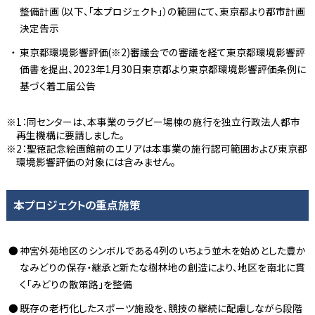
整備計画（以下、「本プロジェクト」）の範囲にて、東京都より都市計画
決定告示
東京都環境影響評価(※2)審議会での審議を経て東京都環境影響評
価書を提出、2023年1月30日東京都より東京都環境影響評価条例に
基づく着工届公告
1：同センターは、本事業のラグビー場棟の施行を独立行政法人都市
再生機構に要請しました。
2：聖徳記念絵画館前のエリアは本事業の施行認可範囲および東京都
環境影響評価の対象には含みません。
本プロジェクトの重点施策
神宮外苑地区のシンボルである4列のいちょう並木を始めとした豊か
なみどりの保存・継承と新たな樹林地の創造により、地区を南北に貫
く「みどりの散策路」を整備
既存の老朽化したスポーツ施設を、競技の継続に配慮しながら段階