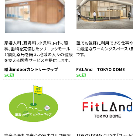
産婦人科、耳鼻科、小児科、内科、眼
誰でも気軽に利用できる仕事や
科、歯科を完備したクリニックモール
に最適なワーキングスペース（自
と調剤薬局を備え、地域の人々の健康
です。
を支える医療サービスを提供します。
晴海indoorカントリークラブ
FitLAnd TOKYO DOME
SC初
SC初
完全会員制で安心の室内ゴルフ練習
TOKYO DOME CITY内「フィット