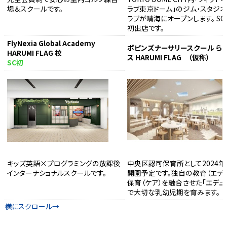
場＆スクールです。
ラブ東京ドーム」のジム・スタジ
ラブが晴海にオープンします。 SC
初出店です。
FlyNexia Global Academy
ポピンズナーサリースクール ら
HARUMI FLAG 校
ス HARUMI FLAG （仮称）
SC初
キッズ英語×プログラミングの放課後
中央区認可保育所として2024年
インターナショナルスクールです。
開園予定です。独自の教育（エデュ
保育（ケア）を融合させた「エデュ
で大切な乳幼児期を育みます。