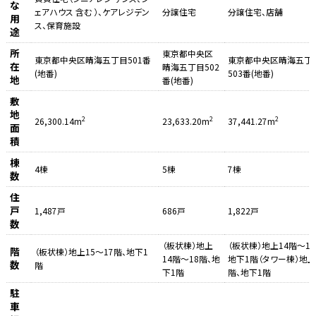
な
ェアハウス 含む ）、ケアレジデン
分譲住宅
分譲住宅、店舗
用
ス、保育施設
途
所
東京都中央区
東京都中央区晴海五丁目501番
東京都中央区晴海五丁
在
晴海五丁目502
(地番)
503番(地番)
地
番(地番)
敷
地
2
2
2
26,300.14m
23,633.20m
37,441.27m
面
積
棟
4棟
5棟
7棟
数
住
戸
1,487戸
686戸
1,822戸
数
（板状棟）地上
（板状棟）地上14階～18
階
（板状棟）地上15～17階、地下1
14階～18階、地
地下1階（タワー棟）地上
数
階
下1階
階、地下1階
駐
車