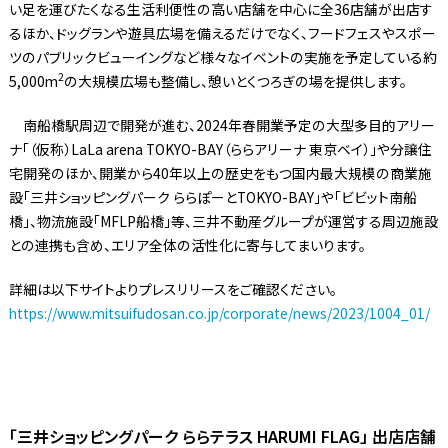
い足を運びたくなる生活利便性の高い店舗を中心に全36店舗が出店す
るほか、ドッグランや遊具広場を備えるだけでなく、フードフェスやスポー
ツのパブリックビューイングなど様々なイベントの実施を予定している約
2
5,000m
の大規模広場も整備し、憩いとくつろぎの場を提供します。
南船橋駅周辺で開発が進む、2024年春開業予定の大型多目的アリー
ナ「（仮称）LaLa arena TOKYO-BAY（ららアリーナ 東京ベイ）」や分譲住
宅開発のほか、開業から40年以上の歴史をもつ国内最大規模の商業施
設「三井ショッピングパーク ららぽーとTOKYO-BAY」や「ビビット南船
橋」、物流施設「MFLP船橋」等、三井不動産グループが運営する周辺施設
との連携も含め、エリア全体の活性化に寄与してまいります。
詳細は以下サイトよりプレスリリースをご確認ください。
https://www.mitsuifudosan.co.jp/corporate/news/2023/1004_01/
「三井ショッピングパーク ららテラス HARUMI FLAG」 出店店舗