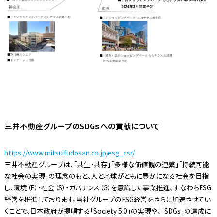
三井不動産グループのSDGｓへの貢献について
https://www.mitsuifudosan.co.jp/esg_csr/
三井不動産グループは、「共生・共存」「多様な価値観の連繋」「持続可能
な社会の実現」の理念のもと、人と地球がともに豊かになる社会を目指
し、環境（E）・社会（S）・ガバナンス（G）を意識した事業推進、すなわちESG
経営を推進しております。当社グループのESG経営をさらに加速させてい
くことで、日本政府が提唱する「Society 5.0」の実現や、「SDGs」の達成に