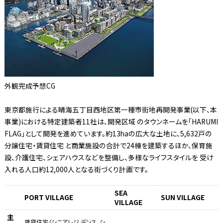
外観完成予想CG
東京都施行による晴海五丁目西地区第一種市街地再開発事業(以下、本
事業)における特定建築者11社は、開発区域 のタウンネームを「HARUMI
FLAG」として開発を進めています。約13haの広大な土地に、5,632戸の
分譲住宅・賃貸住宅 と商業施設の合計で24棟を建築するほか、保育施
設、介護住宅、シェアハウスなどを整備し、多様なライフスタイルを 受け
入れる人口約12,000人となる街づくり計画です。
SEA
PORT VILLAGE
SUN VILLAGE
VILLAGE
主
賃貸住宅（シニアレジ デンス、シ