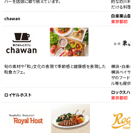
バーを店頭に取り揃えています。
的な四川料
だける料理
白楽栗山製
chawan
東京都初
旬の素材や「和」文化の表現で季節感と健康感を表現した
横浜・白楽
和食カフェ。
横浜ベイサイ
ザのフード
ル等も提供
ロックスハ
ロイヤルホスト
東京都初