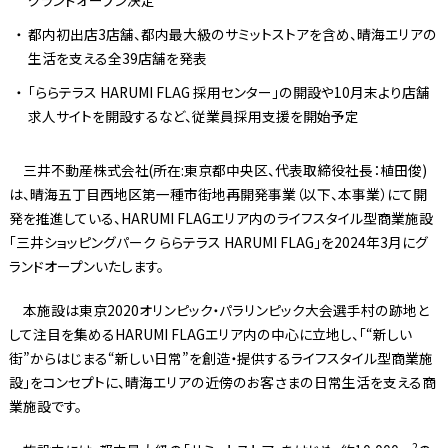
都内初出店3店舗、都内最大級のサミットストアを含め、晴海エリアの
生活を支える全39店舗を発表
「ららテラス HARUMI FLAG 採用センター」の開設や10月末より店舗
求人サイトを開設するなど、従業員採用支援を開始予定
三井不動産株式会社(所在:東京都中央区、代表取締役社長：植田俊)
は、晴海五丁目西地区第一種市街地再開発事業（以下、本事業）にて開
発を推進している、HARUMI FLAGエリア内のライフスタイル型商業施設
「三井ショッピングパーク ららテラス HARUMI FLAG」を2024年3月にグ
ランドオープンいたします。
本施設は東京2020オリンピック・パラリンピック大会選手村の跡地と
して注目を集めるHARUMI FLAGエリア内の中心に立地し、「“新しい
街”からはじまる“新しい日常”を創造・提供するライフスタイル型商業施
設」をコンセプトに、晴海エリアの近傍のお客さまの日常生活を支える商
業施設です。
2