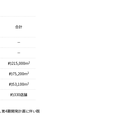
合計
－
－
2
約215,000m
2
約75,200m
2
約53,100m
約330店舗
か、第4期開発計画に伴い既