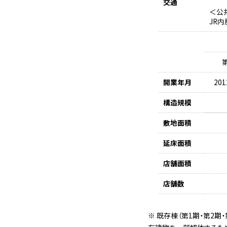
交通
＜公
JR内
開業年月
20
構造規模
敷地面積
延床面積
店舗面積
店舗数
※ 既存棟（第1期・第2