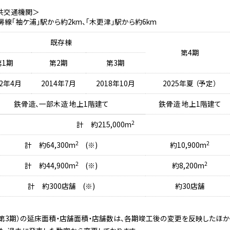
共交通機関＞
房線「袖ケ浦」駅から約2km、「木更津」駅から約6km
既存棟
第4期
第1期
第2期
第3期
12年4月
2014年7月
2018年10月
2025年夏 （予定）
鉄骨造、一部木造 地上1階建て
鉄骨造 地上1階建て
2
計 約215,000m
2
2
計 約64,300m
(※)
約10,900m
2
2
計 約44,900m
(※)
約8,200m
計 約300店舗 (※)
約30店舗
期・第3期）の延床面積・店舗面積・店舗数は、各期竣工後の変更を反映したほ