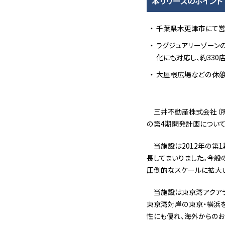
本リリースのポイント
千葉県木更津市にて営
ラグジュアリーゾーン
化にも対応し、約33
大屋根広場などの休憩
三井不動産株式会社（所
の第4期開発計画について、
当施設は2012年の第
長してまいりました。今般
圧倒的なスケールに拡大い
当施設は東京湾アクアラ
東京湾対岸の東京・横浜
性にも優れ、海外からのお