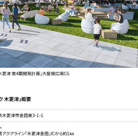
木更津 第4期開発計画」大屋根広場CG
ク 木更津」概要
県木更津市金田東3-1-1
＞
湾アクアライン「木更津金田」ICから約1㎞