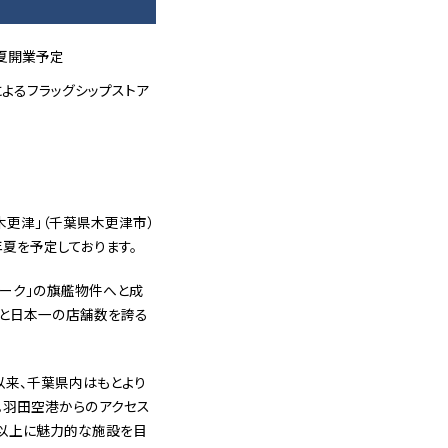
年夏開業予定
よるフラッグシップストア
木更津」（千葉県木更津市）
年夏を予定しております。
パーク」の旗艦物件へと成
舗と日本一の店舗数を誇る
以来、千葉県内はもとより
。羽田空港からのアクセス
で以上に魅力的な施設を目