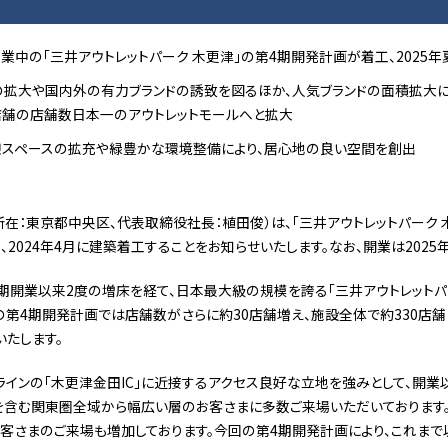
業中の「三井アウトレットパーク 木更津」の第4期開発計画が着工、2025
の拡大や国内外の有力ブランドの誘致を図るほか、人気ブランドの面積拡大に
0店舗の店舗数日本一のアウトレットモールへと拡大
スペースの拡充や緑豊かな環境整備により、居心地の良い空間を創出
在：東京都中央区、代表取締役社長：植田俊）は、「三井アウトレットパーク 
2024年4月に建築着工することをお知らせいたします。なお、開業は2025
1期開業以来2度の増床を経て、日本最大級の規模を誇る「三井アウトレット
の第4期開発計画では店舗数がさらに約30店舗増え、施設全体で約330店
たします。
インの「木更津金田IC」に近接するアクセス良好な立地を強みとして、開業
を含む関東圏全域から幅広い層のお客さまに多数ご来場いただいております
客さまのご来場も増加しております。今回の第4期開発計画により、これま