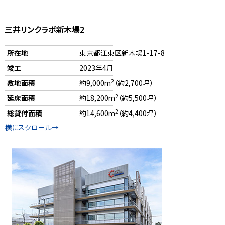
三井リンクラボ新木場2
所在地
東京都江東区新木場1-17-8
竣工
2023年4月
2
敷地面積
約9,000m
（約2,700坪）
2
延床面積
約18,200m
（約5,500坪）
2
総貸付面積
約14,600m
（約4,400坪）