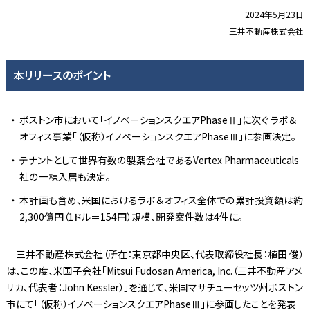
2024年5月23日
三井不動産株式会社
本リリースのポイント
ボストン市において「イノベーションスクエアPhaseⅡ」に次ぐ ラボ＆
オフィス事業「（仮称）イノベーションスクエアPhaseⅢ」に参画決定。
テナントとして世界有数の製薬会社であるVertex Pharmaceuticals
社の一棟入居も決定。
本計画も含め、米国におけるラボ＆オフィス全体での累計投資額は約
2,300億円（1ドル＝154円）規模、開発案件数は4件に。
三井不動産株式会社（所在：東京都中央区、代表取締役社長：植田 俊）
は、この度、米国子会社「Mitsui Fudosan America, Inc.（三井不動産アメ
リカ、代表者：John Kessler）」を通じて、米国マサチューセッツ州ボストン
市にて「（仮称）イノベーションスクエアPhaseⅢ」に参画したことを発表