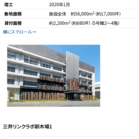
竣工
2020年1月
2
敷地面積
施設全体 約56,000m
（約17,000坪）
2
貸付面積
約2,200m
（約680坪）（5号館2～4階）
三井リンクラボ新木場1