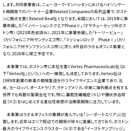
します。共同事業者は、ニューヨーク・マンハッタンにおけるハドソンヤー
ド再開発でのパートナー企業Related Companiesの系列企業で、ボスト
ンに拠点を置くRelated Beal社となります。米国においては、2019年に事
業参画した「イノベーションスクエアPhaseⅡ」（マサチューセッツ州ボス
トン市）（2023年売却済み）、2021年に事業参画した「トーリービュー」
（カリフォルニア州サンディエゴ市）、「ミッションロック PhaseⅠ」（カリ
フォルニア州サンフランシスコ市）に次ぐ、4件目のラボ＆オフィス事業と
なり、2026年に竣工予定です。
本事業では、ボストン市に本社を置くVertex Pharmaceuticals社（以
下「Vertex社」という。）への一棟貸しも決定しております。Vertex社は
1989年創業の新薬の開発製造を行うライフサイエンス企業であり、北
米、ヨーロッパ、オーストラリア、ラテンアメリカ、中東に海外拠点を有する
世界でも有数の製薬会社です。特に、嚢胞性繊維症（※1）や鎌状赤血球
症（※2）をはじめとする遺伝性疾患の治療薬開発に注力しています。
本事業はラボ＆オフィスの集積が進んでいる「シーポートエリア」に位
置します。近年はエリア周辺での開発が徐々に進展してきており、ボストン
最大のライフサイエンスクラスター（※3）である「イーストケンブリッジ」