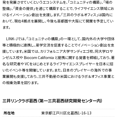
発を発展させていくというエコシステムを、「コミュニティの構築」、「場の
整備」、「資金の提供」を通じて構築することで、ライフサイエンス領域にお
けるイノベーション創出を支援します。「三井のラボ＆オフィス」は国内に
おいて、現在4拠点を展開し、今後も首都圏や大阪にて開業を予定してい
ます。
LINK-Jでは、「コミュニティの構築」の一環として、国内外の大学や団体
等と積極的に連携し、産学交流を促進することでイノベーション創出を支
援しています。米国では、カリフォルニア大学サンディエゴ校、同大学ロサ
ンゼルス校や Biocom California と提携に関する覚書を締結しており、著
名な研究者や VCをはじめとするライフサイエンスプレイヤーを日本に招
いたイベント等を開催しています。また、日本のプレイヤーの海外での事
業展開も支援しており、三井不動産の米国におけるラボ＆オフィス事業と
の相乗効果を図ります。
三井リンクラボ葛西（第一三共葛西研究開発センター内）
所在地
東京都江戸川区北葛西1-16-13