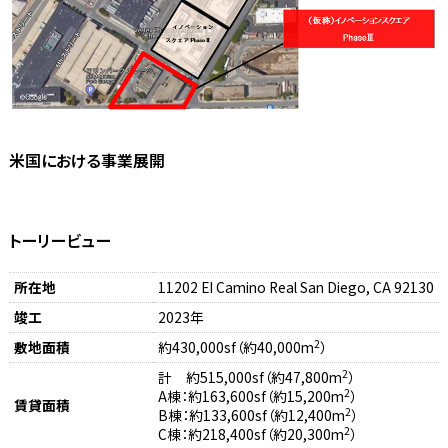
米国における事業展開
トーリービュー
所在地
11202 EI Camino Real San Diego, CA 92130
竣工
2023年
2
敷地面積
約430,000sf（約40,000m
）
2
計 約515,000sf（約47,800m
）
2
A棟：約163,600sf（約15,200m
）
賃貸面積
2
B棟：約133,600sf（約12,400m
）
2
C棟：約218,400sf（約20,300m
）