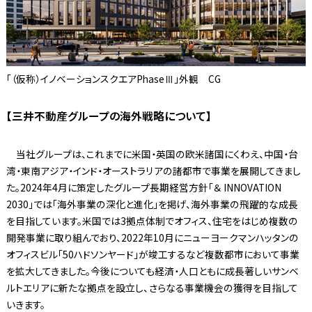
「（仮称）イノベーションスクエアPhaseⅢ」外観 CG
【三井不動産グループの海外戦略について】
当社グループは、これまでに米国・英国の欧米諸国にくわえ、中国・台
湾・東南アジア・インド・オーストラリアの諸都市で事業を展開してきまし
た。2024年4月に策定したグループ長期経営方針「＆ INNOVATION
2030」では「海外事業の深化と進化」を掲げ、海外事業の飛躍的な成長
を目指しています。米国では3拠点体制でオフィス、住宅をはじめ複数の
開発事業に取り組んでおり、2022年10月にニューヨークマンハッタンの
オフィスビル「50ハドソンヤード」が竣工するなど複数都市において事業
を拡大してきました。今後についても経済・人口ともに成長著しいサンベ
ルトエリアに新たな拠点を設立し、さらなる事業機会の獲得を目指して
いきます。