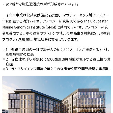
に次ぐ新たな職住遊近接の街が形成されています。
また本事業は公共貢献施設を設置し、マサチューセッツ州グロスター
市に所在する海洋バイオテクノロジー研究機関であるThe Gloucester
Marine Genomics Institute (GMGI) と共同で、バイオテクノロジー研究
者を養成するラボの運営やボストンの地元の中高生を対象にSTEM教育
プログラムを展開し、地域社会に貢献していきます。
1 遺伝子疾患の一種で欧米人の約2,500人に1人が発症するとされ
る難病指定の疾患
2 赤血球の形状が鎌状になり、酸素運搬機能が低下する遺伝性の貧
血症
3 ライフサイエンス関連企業とその従事者や研究開発機関の集積地