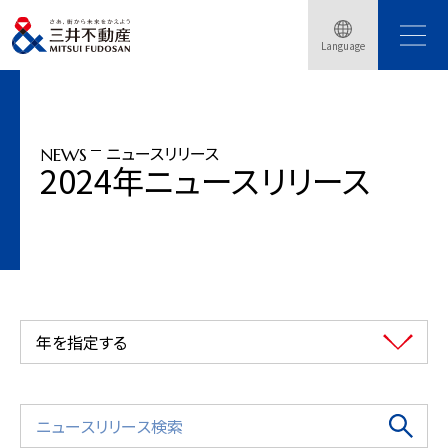
トップページ
ニュースリリース
2024年
Language
ボストン市で「（仮称）イノベーションスクエアPhaseⅢ」計画への参画決定
ニュースリリース
NEWS
2024年ニュースリリース
年を指定する