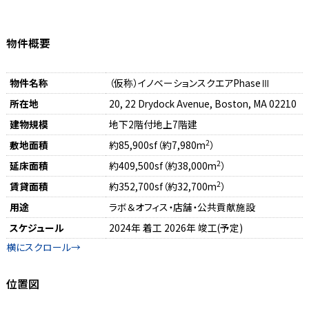
物件概要
物件名称
（仮称）イノベーションスクエアPhaseⅢ
所在地
20, 22 Drydock Avenue, Boston, MA 02210
建物規模
地下2階付地上7階建
2
敷地面積
約85,900sf（約7,980m
）
2
延床面積
約409,500sf（約38,000m
）
2
賃貸面積
約352,700sf（約32,700m
）
用途
ラボ＆オフィス・店舗・公共貢献施設
スケジュール
2024年 着工 2026年 竣工(予定)
位置図