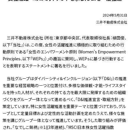
2024年5月31日
三井不動産株式会社
三井不動産株式会社（所在：東京都中央区、代表取締役社長：植田俊、
以下「当社」）は、この度、女性の活躍推進に積極的に取り組むための行
動原則である「女性のエンパワーメント原則（Women’s Empowerment
Principles、以下「WEPs」）」の趣旨に賛同し、WEPｓに基づき行動するこ
とを表明するステートメントに署名を行いました。
当社グループはダイバーシティ＆インクルージョン（以下「D&I」）の推進
を重要な経営戦略の一つと位置付け、多様な価値観・才能・ライフスタイ
ルを持った人材が、それぞれの持てる力を最大限に発揮するための組織
づくりをグループ一体となって進めるべく、「D&I推進宣言・取組方針」を
策定しています。特に女性活躍推進を重要テーマと位置づけており、グル
ープとして定量目標および定性的な活動計画を定めたうえで、様々な施
策を講じグループ一体となって推進しています。そうした取り組みが評価
され、「なでしこ銘柄」※1((3年連続)、「MSCI日本株女性活躍指数