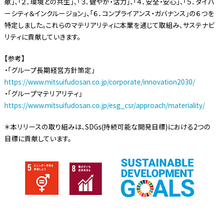
献」、「２．環境との共生」、「３．健やか・活力」、「４．安全・安心」、「５．ダイバ
ーシティ＆インクルージョン」、「６．コンプライアンス・ガバナンス」の６つを
特定しました。これらのマテリアリティに本業を通じて取組み、サステナビ
リティに貢献していきます。
【参考】
・「グループ長期経営方針策定」
https://www.mitsuifudosan.co.jp/corporate/innovation2030/
・「グループマテリアリティ」
https://www.mitsuifudosan.co.jp/esg_csr/approach/materiality/
＊本リリースの取り組みは、SDGs(持続可能な開発目標)における2つの
目標に貢献しています。