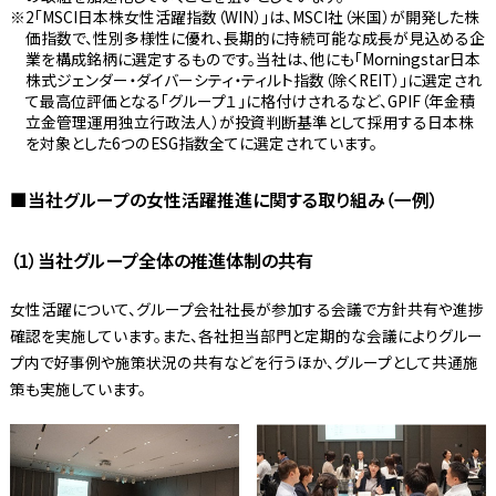
2「MSCI日本株女性活躍指数（WIN）」は、MSCI社（米国）が開発した株
価指数で、性別多様性に優れ、長期的に持続可能な成長が見込める企
業を構成銘柄に選定するものです。当社は、他にも「Morningstar日本
株式ジェンダー・ダイバーシティ・ティルト指数（除くREIT）」に選定され
て最高位評価となる「グループ１」に格付けされるなど、GPIF（年金積
立金管理運用独立行政法人）が投資判断基準として採用する日本株
を対象とした6つのESG指数全てに選定されています。
■当社グループの女性活躍推進に関する取り組み（一例）
（1）当社グループ全体の推進体制の共有
女性活躍について、グループ会社社長が参加する会議で方針共有や進捗
確認を実施しています。また、各社担当部門と定期的な会議によりグルー
プ内で好事例や施策状況の共有などを行うほか、グループとして共通施
策も実施しています。