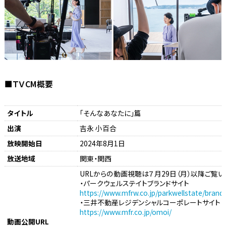
■ＴＶCM概要
タイトル
「そんなあなたに」篇
出演
吉永 小百合
放映開始日
2024年8月1日
放送地域
関東・関西
URLからの動画視聴は７月29日（月）以降ご覧い
・パークウェルステイトブランドサイト
https://www.mfrw.co.jp/parkwellstate/brand/
・三井不動産レジデンシャルコーポレートサイト
https://www.mfr.co.jp/omoi/
動画公開URL