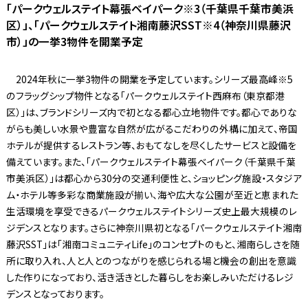
「パークウェルステイト幕張ベイパーク※3（千葉県千葉市美浜
区）」、「パークウェルステイト湘南藤沢SST※4（神奈川県藤沢
市）」の一挙3物件を開業予定
2024年秋に一挙3物件の開業を予定しています。シリーズ最高峰※5
のフラッグシップ物件となる「パークウェルステイト西麻布（東京都港
区）」は、ブランドシリーズ内で初となる都心立地物件です。都心でありな
がらも美しい水景や豊富な自然が広がるこだわりの外構に加えて、帝国
ホテルが提供するレストラン等、おもてなしを尽くしたサービスと設備を
備えています。また、「パークウェルステイト幕張ベイパーク（千葉県千葉
市美浜区）」は都心から30分の交通利便性と、ショッピング施設・スタジア
ム・ホテル等多彩な商業施設が揃い、海や広大な公園が至近と恵まれた
生活環境を享受できるパークウェルステイトシリーズ史上最大規模のレ
ジデンスとなります。さらに神奈川県初となる「パークウェルステイト湘南
藤沢SST」は「湘南コミュニティLife」のコンセプトのもと、湘南らしさを随
所に取り入れ、人と人とのつながりを感じられる場と機会の創出を意識
した作りになっており、活き活きとした暮らしをお楽しみいただけるレジ
デンスとなっております。