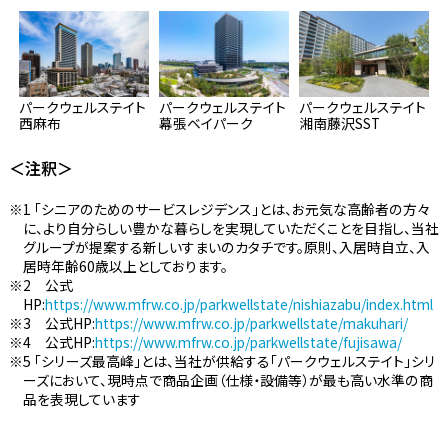
パークウェルステイト
パークウェルステイト
パークウェルステイト
西麻布
幕張ベイパーク
湘南藤沢SST
＜注釈＞
1 「シニアのためのサービスレジデンス」とは、お元気な高齢者の方々
に、より自分らしい豊かな暮らしを実現していただくことを目指し、当社
グループが提案する新しいすまいのカタチです。原則、入居時自立、入
居時年齢60歳以上としております。
2 公式
HP:
https://www.mfrw.co.jp/parkwellstate/nishiazabu/index.html
3 公式HP:
https://www.mfrw.co.jp/parkwellstate/makuhari/
4 公式HP:
https://www.mfrw.co.jp/parkwellstate/fujisawa/
5 「シリーズ最高峰」とは、当社が供給する「パークウェルステイト」シリ
ーズにおいて、現時点で商品企画（仕様・設備等）が最も高い水準の商
品を表現しています