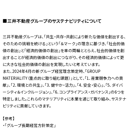
■三井不動産グループのサステナビリティについて
三井不動産グループは、「共生・共存・共創により新たな価値を創出する、
そのための挑戦を続ける」という「＆マーク」の理念に基づき、「社会的価
値の創出」と「経済的価値の創出」を車の両輪ととらえ、社会的価値を創
出することが経済的価値の創出につながり、その経済的価値によって更
に大きな社会的価値の創出を実現したいと考えています。
また、2024年4月の新グループ経営理念策定時、「GROUP
MATERIALITY（重点的に取り組む課題）」として、「1．産業競争力への貢
献」、「2．環境との共生」、「3．健やか・活力」、「4．安全・安心」、「5．ダイバ
ーシティ＆インクルージョン」、「6．コンプライアンス・ガバナンス」の6つを
特定しました。これらのマテリアリティに本業を通じて取り組み、サステナ
ビリティに貢献していきます。
【参考】
・「グループ長期経営方針策定」