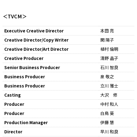
＜TVCM＞
Executive Creative Director
本田 亮
Creative Director/Copy Writer
関 陽子
Creative Director/Art Director
植村 倫明
Creative Producer
清野 晶子
Senior Business Producer
石川 智良
Business Producer
泉 敬之
Business Producer
立川 雅士
Casting
大沢 修
Producer
中村 和人
Producer
白鳥 葵
Production Manager
伊藤 慧
Director
早川 和良