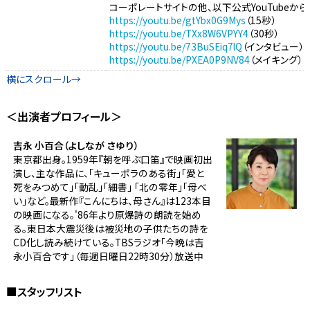
コーポレートサイトの他、以下公式YouTubeか
https://youtu.be/gtYbx0G9Mys
（15秒）
https://youtu.be/TXx8W6VPYY4
（30秒）
https://youtu.be/73BuSEiq7lQ
（インタビュー）
https://youtu.be/PXEA0P9NV84
（メイキング）
＜出演者プロフィール＞
吉永 小百合（よしなが さゆり）
東京都出身。1959年『朝を呼ぶ口笛』で映画初出
演し、主な作品に、「キューポラのある街」「愛と
死をみつめて」「動乱」「細書」 「北の零年」「母べ
い」など。最新作『こんにちは、母さん』は123本目
の映画になる。'86年より原爆詩の朗読を始め
る。東日本大震災後は被災地の子供たちの詩を
CD化し読み続けている。TBSラジオ「今晩は吉
永小百合です」（毎週日曜日22時30分）放送中
■スタッフリスト