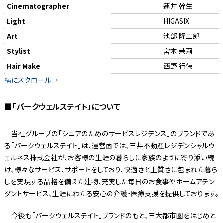
Cinematographer
蓮井 幹生
Light
HIGASIX
Art
池部 隆⼆郎
Stylist
宮本 茉莉
Hair Make
⻄野 ⾏徳
■「パークウェルステイト」について
当社グループの「シニアのためのサービスレジデンス」のブランドであ
る「パークウェルステイト」は、運営面では、三井不動産レジデンシャルウ
ェルネス株式会社が、お客様の生涯の暮らしに家族のように寄り添い続
け、様々なサービス、サポートをしており、快適さと上質さに包まれた暮ら
しを実現する品格を備えた建物、充実した毎日のお食事やホームアテン
ダントサービス、生涯にわたる安心の介護・医療支援を提供しております。
今後も「パークウェルステイト」ブランドのもと、三大都市圏をはじめと