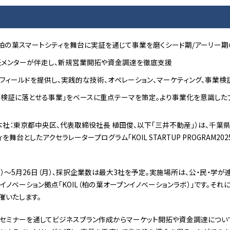
柏の葉スマートシティを舞台に実証を通じて事業を磨くシード期/アーリー期
メンターが伴走し、新規営業開拓や資金調達を徹底支援
フィールドを提供し、実践的な技術、オペレーション、マーケティング、事業検
証・検証に落とせる事業」をベースに重点テーマを策定。より事業化を意識した
社：東京都中央区、代表取締役社長 植田俊、以下「三井不動産」）は、千葉県
舞台としたアクセラレータープログラム「KOIL STARTUP PROGRAM202
月）〜5月26日（月）、採択企業数は最大3社を予定。実施場所は、公・民・学
ノベーション拠点「KOIL（柏の葉オープンイノベーションラボ）」です。それ
に開催いたします。
セミナーを通してビジネスプラン作成からマーケット開拓や資金調達について