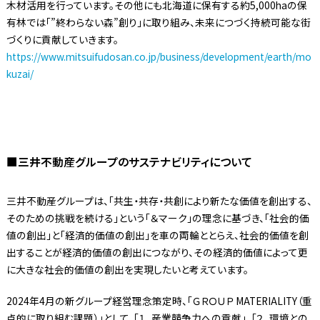
木材活用を行っています。その他にも北海道に保有する約5,000haの保
有林では「”終わらない森”創り」に取り組み、未来につづく持続可能な街
づくりに貢献していきます。
https://www.mitsuifudosan.co.jp/business/development/earth/mo
kuzai/
■三井不動産グループのサステナビリティについて
三井不動産グループは、「共生・共存・共創により新たな価値を創出する、
そのための挑戦を続ける」という「＆マーク」の理念に基づき、「社会的価
値の創出」と「経済的価値の創出」を車の両輪ととらえ、社会的価値を創
出することが経済的価値の創出につながり、その経済的価値によって更
に大きな社会的価値の創出を実現したいと考えています。
2024年4月の新グループ経営理念策定時、「ＧＲＯＵＰ MATERIALITY（重
点的に取り組む課題）」として、「１．産業競争力への貢献」、「２．環境との