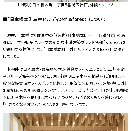
「（仮称）日本橋本町一丁目5番街区計画」外観イメージ
■「日本橋本町三井ビルディング ＆forest」について
現在、日本橋にて推進中の「（仮称）日本橋本町一丁目3番計画」の名
称は、三井不動産グループの新たな木造建築ブランド名称「＆forest」を
初適用する物件として、「日本橋本町三井ビルディング ＆forest」に決定
しました。
本物件は日本最大・最高層の木造賃貸オフィスビルとして、三井不動
産グループ保有林を含む 1,100 ㎥ 超の国産木材を構造材に使用し、一
般的な鉄骨造オフィスビルと比較して、躯体部分において、建築時CO2排
出量約30％の削減効果を想定しています。また、内装・仕上げ材にも積極
的に国産木材を使用し、木ならではのやすらぎとぬくもりを感じられる
「行きたくなるオフィス」の実現を目指しています。