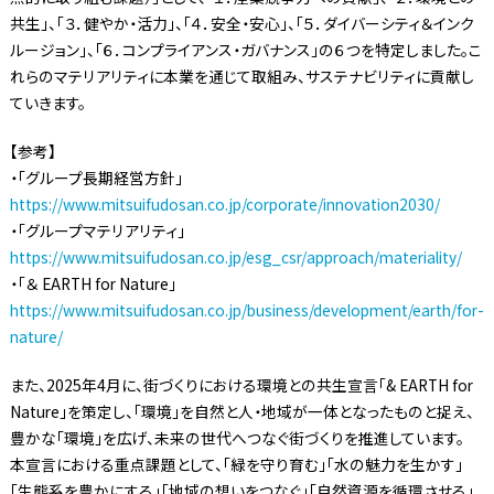
共生」、「３．健やか・活力」、「４．安全・安心」、「５．ダイバーシティ＆インク
ルージョン」、「６．コンプライアンス・ガバナンス」の６つを特定しました。こ
れらのマテリアリティに本業を通じて取組み、サステナビリティに貢献し
ていきます。
【参考】
・「グループ長期経営方針」
https://www.mitsuifudosan.co.jp/corporate/innovation2030/
・「グループマテリアリティ」
https://www.mitsuifudosan.co.jp/esg_csr/approach/materiality/
・「＆ EARTH for Nature」
https://www.mitsuifudosan.co.jp/business/development/earth/for-
nature/
また、2025年4月に、街づくりにおける環境との共生宣言「& EARTH for
Nature」を策定し、「環境」を自然と人・地域が一体となったものと捉え、
豊かな「環境」を広げ、未来の世代へつなぐ街づくりを推進しています。
本宣言における重点課題として、「緑を守り育む」「水の魅力を生かす」
「生態系を豊かにする」「地域の想いをつなぐ」「自然資源を循環させる」