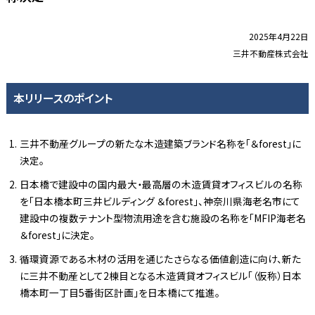
2025年4月22日
三井不動産株式会社
本リリースのポイント
三井不動産グループの新たな木造建築ブランド名称を「＆forest」に
決定。
日本橋で建設中の国内最大・最高層の木造賃貸オフィスビルの名称
を「日本橋本町三井ビルディング ＆forest」、神奈川県海老名市にて
建設中の複数テナント型物流用途を含む施設の名称を「MFIP海老名
＆forest」に決定。
循環資源である木材の活用を通じたさらなる価値創造に向け、新た
に三井不動産として2棟目となる木造賃貸オフィスビル「（仮称）日本
橋本町一丁目5番街区計画」を日本橋にて推進。