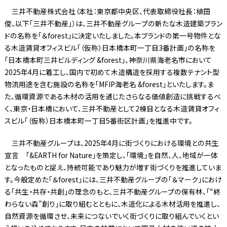
三井不動産株式会社（本社：東京都中央区、代表取締役社長：植田
俊、以下「三井不動産」）は、三井不動産グループの新たな木造建築ブラン
ドの名称を「＆forest」に決定いたしました。本ブランドの第一号物件とな
る木造賃貸オフィスビル「（仮称）日本橋本町一丁目3番計画」の名称を
「日本橋本町三井ビルディング &forest」、神奈川県海老名市において
2025年4月に着工し、国内で初めて木造構造を採用する複数テナント型
物流用途を含む施設の名称を「MFIP海老名 &forest」といたします。ま
た、循環資源である木材の活用を通じたさらなる価値創造に挑戦するべ
く、東京・日本橋において、三井不動産として2棟目となる木造賃貸オフィ
スビル「（仮称）日本橋本町一丁目5番街区計画」を推進中です。
三井不動産グループは、2025年4月に街づくりにおける環境との共生
宣言 「&EARTH for Nature」を策定し、「環境」を自然、人、地域が一体
となったものと捉え、持続可能であり魅力が増す街づくりを推進していま
す。今般定めた「＆forest」には、三井不動産グループの「＆マーク」におけ
る「共生・共存・共創」の理念のもと、三井不動産グループの保有林、「“終
わらない森”創り」に取り組むとともに、木造化による木材活用を推進し、
自然資源を循環させ、未来につないでいく街づくりに取り組んでいくとい