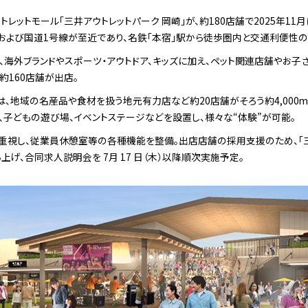
レットモール「三井アウトレットパーク 岡崎」が、約180店舗で2025年11
名および国道1号線が至近であり、名鉄「本宿」駅から徒歩圏内と交通利便性の
は、海外ブランドやスポーツ・アウトドア、キッズに加え、ペット関連店舗やお
約160店舗が出店。
KET」は、地域の名産品や食材を扱う地元有⼒店など約20店舗がそろう約4,000
、子どもの遊び場、イベントステージなどを設置し、様々な“体験”が可能。
重視し、従業員休憩室等の各種機能を整備。出店店舗の採用支援のため、「三
上げ、合同求人説明会を 7月 17 日（木）以降順次実施予定。