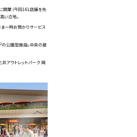
月に開業（今回161店舗を先
高い立地。
子さま一時お預かりサービス
2
m
の公園型施設。中央の屋
井アウトレットパーク 岡