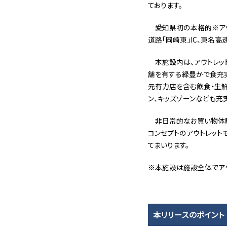
ております。
愛知県初の本格的※ア
道路「岡崎東」IC、東名
本施設内は、アウトレッ
舗を有する緑豊かで食充実の公
元有力店を含む飲食・生
ン、キッズゾーンなども充
非日常的なお買い物体験が
コンセプトのアウトレット
てまいります。
※本施設は施設全体でアウ
本リリースのポイント