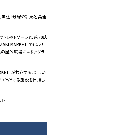
、国道1号線や新東名高速
トレットゾーンと、約20店
KI MARKET」では、地
央の屋外広場にはドッグラ
KET」が共存する、新しい
みいただける施設を目指し
ット