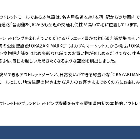
ウトレットモールである本施設は、名古屋鉄道本線「本宿」駅から徒歩圏内で
高速道路「音羽蒲郡」ICからも至近の交通利便性が高い立地に位置しています。
トショッピングを楽しんでいただけるバラエティ豊かな約160店舗が集まるアウ
園型施設「OKAZAKI MARKET（オカザキマーケット）」から構成。「OKAZA
鮮・食物販店舗をはじめ多彩な店舗でのお買い物が楽しめるだけでなく、中
実させ、毎日お越しいただきたくなるような空間を創出しました。
できるアウトレットゾーンと、日常使いができる緑豊かな「OKAZAKI MAR
モールとして、地域住民の皆さまから遠方のお客さままで多くの方にお楽し
トレットのブランドショッピング機能を有する愛知県内初の本格的アウトレ