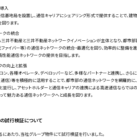
の導入
信基地局を設置し、通信キャリアにシェアリング形式で提供することで、建
を図ります。
ークの統合
る三井不動産と三井不動産ネットワークイノベーションが主体となり、都市部建
線（光ファイバー等）の通信ネットワークの統合・最適化を図り、効率的に整備を
高性能通信ネットワークの提供を目指します。
クの向上と拡張
ネコン、各種オペレータ、デベロッパーなど、多様なパートナーと連携し、さら
星通信）等を積極的に活用することで、都市部の通信ネットワークを網羅的に
張と並行し、アセットホルダーと通信キャリアの連携による高速通信ならではの
って魅力ある通信ネットワークへと成長を図ります。
グの試行検証について
るにあたり、当社グループ物件にて試行検証を行いました。