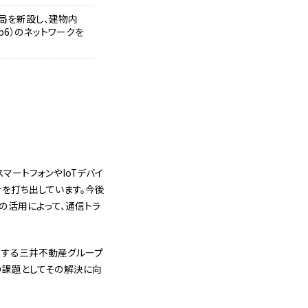
局を新設し、建物内
ub6）のネットワークを
マートフォンやIoTデバイ
針を打ち出しています。今後
ーの活用によって、通信トラ
営する三井不動産グループ
の課題としてその解決に向