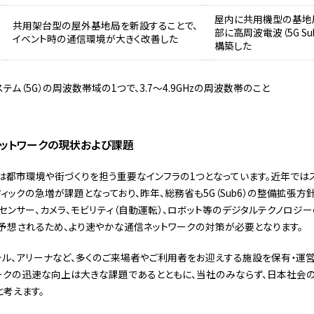
屋内に共用機型の基地
共用架台型の屋外基地局を新設することで、
部に高周波電波（5G S
イベント時の通信環境が大きく改善した
構築した
テム（5G）の周波数帯域の1つで、3.7～4.9GHzの周波数帯のこと
ットワークの現状および課題
は都市環境や街づくりを担う重要なインフラの1つとなっています。近年ではス
ィックの急増が課題となっており、昨年、総務省も5G（Sub6）の整備拡張方
、センサー、カメラ、モビリティ（自動運転）、ロボット等のデジタルテクノロジ
予想されるため、より速やかな通信ネットワークの対策が必要となります。
テル、アリーナなど、多くのご来場者やご利用者をお迎えする施設を保有・運
ークの迅速な向上は大きな課題であるとともに、当社のみならず、日本社会
考えます。