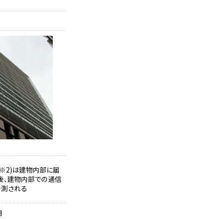
）(※2)は建物内部に届
後、建物内部での通信
予測される
用