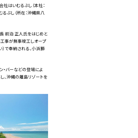
会社はいむるぶし（本社：
むるぶし（所在：沖縄県八
⻑ 前泊 正人氏をはじめと
ル工事が無事竣工しオープ
い）で奉納される、小浜獅
ラン・バーなどの登場によ
供し、沖縄の離島リゾートを