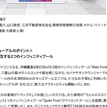
様子
配人 山口直宏、三井不動産株式会社 取締役常務執行役員 ホテル・リゾート
館⾧ 大嵩直人様）
ューアルのポイント＞
生する2つのインフィニティプール
コンとなる、沖縄離島初約330㎡の2段のインフィニティプール「Main Poo
、八重山の島々のシルエットや風を感じながら、カバナやサンラウンジャーで
プール内の水深約60cmのキッズプールエリアは、小さなお子様もご利用いた
ィング SUP ヨガ」など、新たなアクティビティも開始いたします。
大人のお客様がリラックスしてお過ごしいただける、大人専用の「ウェルネスエリ
う1つのインフィニティプール「Quiet Pool（クワイエットプール）」を設置
ルとして営業いたします。クリエイティブサウナ集団TTNE株式会社監修の