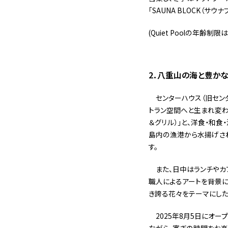
「SAUNA BLOCK（
(Quiet Poolの年
2．八重山の海と豊か
センターハウス（旧セン
トラン空間へと生まれ変わりま
＆グリル）」と、洋食・和食・
島内の漁港から水揚げさ
す。
また、日中はランチやカフ
職人によるアートを背景に
き誇る花々をテーマにした
2025年8月5日にオー
ながら、寛ぎの時間をお楽