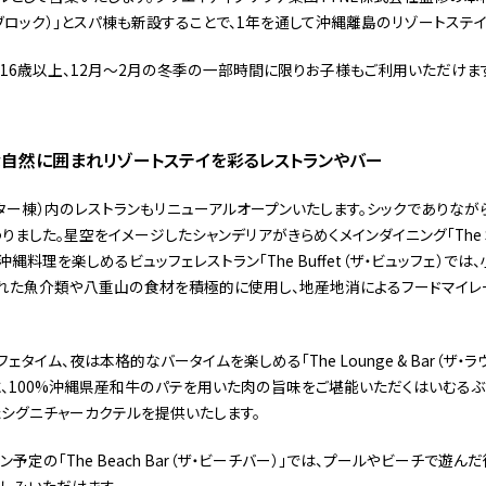
サウナブロック）」とスパ棟も新設することで、1年を通して沖縄離島のリゾートス
齢制限は16歳以上、12月～2月の冬季の一部時間に限りお子様もご利用いただけます
な自然に囲まれリゾートステイを彩るレストランやバー
ター棟）内のレストランもリニューアルオープンいたします。シックでありなが
した。星空をイメージしたシャンデリアがきらめくメインダイニング「The Steak
沖縄料理を楽しめるビュッフェレストラン「The Buffet（ザ・ビュッフェ）で
れた魚介類や八重山の食材を積極的に使用し、地産地消によるフードマイレ
ェタイム、夜は本格的なバータイムを楽しめる「The Lounge & Bar（ザ・
、100%沖縄県産和牛のパテを用いた肉の旨味をご堪能いただくはいむるぶ
シグニチャーカクテルを提供いたします。
プン予定の「The Beach Bar（ザ・ビーチバー）」では、プールやビーチで遊
しみいただけます。