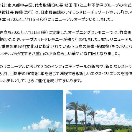
社：東京都中央区、代表取締役社長 植田 俊）と三井不動産グループの株式
役社長 佐藤 浩行）は、日本最南端のアイランドビーチリゾートホテル「はい
」を本日2025年7月15日（火）にリニューアルオープンいたしました。
先立ち2025年7月11日（金）に実施したオープニングセレモニーでは、竹富町
席いただき、テープカットセレモニーが執り行われました。また、リニューア
、重要無形民俗文化財に指定されている小浜島の祭事・結願祭（きつがんさ
、ホテルが所在する八重山の小浜島らしい華やかな門出となりました。
のリニューアルにおいて2つのインフィニティプールの新設や、新たなレスト
空、風、亜熱帯の植物を1年を通じて満喫できる新しいエクスペリエンスを提
ンホテルとして、さらに進化を続けてまいります。