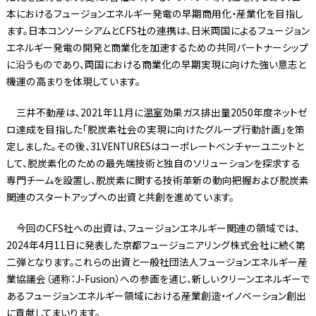
本におけるフュージョンエネルギー発電の早期商用化・産業化を目指し
ます。日本コンソーシアムとCFS社の連携は、日米両国によるフュージョン
エネルギー発電の開発と商業化を加速するための共同パートナーシップ
に沿うものであり、両国における商業化の早期実現に向けた強い意志と
機運の高まりを体現しています。
三井不動産は、2021年11月に温室効果ガス排出量2050年度ネットゼ
ロ達成を目指した「脱炭素社会の実現に向けたグループ行動計画」を策
定しました。その後、31VENTURESはコーポレートベンチャーユニットと
して、脱炭素化のための最先端技術と独自のソリューションを探求する
専門チームを設置し、脱炭素に関する技術革新の動向把握および脱炭素
関連のスタートアップへの出資と共創を進めています。
今回のCFS社への出資は、フュージョンエネルギー関連の領域では、
2024年4月11日に発表した京都フュージョニアリング株式会社に続く第
二弾となります。これらの出資と一般社団法人フュージョンエネルギー産
業協議会（通称：J-Fusion）への参画を通じ、新しいクリーンエネルギーで
あるフュージョンエネルギー領域における産業創造・イノベーション創出
に貢献してまいります。