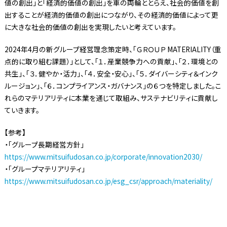
値の創出」と「経済的価値の創出」を車の両輪ととらえ、社会的価値を創
出することが経済的価値の創出につながり、その経済的価値によって更
に大きな社会的価値の創出を実現したいと考えています。
2024年4月の新グループ経営理念策定時、「ＧＲＯＵＰ MATERIALITY（重
点的に取り組む課題）」として、「１．産業競争力への貢献」、「２．環境との
共生」、「３．健やか・活力」、「４．安全・安心」、「５．ダイバーシティ＆インク
ルージョン」、「６．コンプライアンス・ガバナンス」の６つを特定しました。こ
れらのマテリアリティに本業を通じて取組み、サステナビリティに貢献し
ていきます。
【参考】
・「グループ長期経営方針」
https://www.mitsuifudosan.co.jp/corporate/innovation2030/
・「グループマテリアリティ」
https://www.mitsuifudosan.co.jp/esg_csr/approach/materiality/