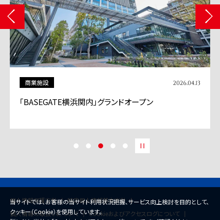
商業施設
2026.04.13
「BASEGATE横浜関内」グランドオープン
個人情報保護方針
特定個人情報基本方針
当サイトでは、お客様の当サイト利用状況把握、サービス向上検討を目的として、
クッキー（Cookie）を使用しています。
個人情報の取扱いについて
Cookieおよびアクセスログについて