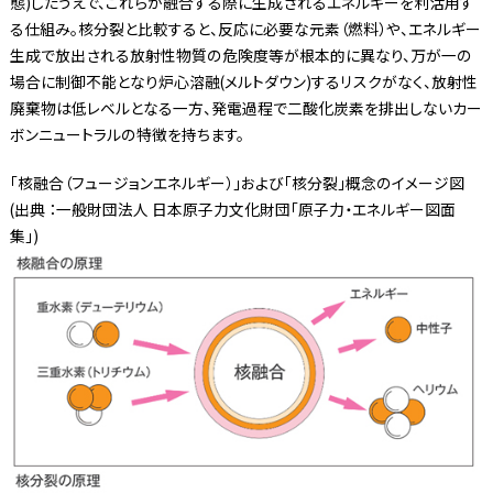
態)したうえで、これらが融合する際に生成されるエネルギーを利活用す
る仕組み。核分裂と比較すると、反応に必要な元素（燃料）や、エネルギー
生成で放出される放射性物質の危険度等が根本的に異なり、万が一の
場合に制御不能となり炉心溶融(メルトダウン)するリスクがなく、放射性
廃棄物は低レベルとなる一方、発電過程で二酸化炭素を排出しないカー
ボンニュートラルの特徴を持ちます。
「核融合（フュージョンエネルギー）」および「核分裂」概念のイメージ図
(出典 ：一般財団法人 日本原子力文化財団「原子力・エネルギー図面
集」)