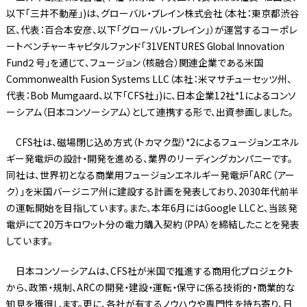
以下「三井不動産」)は、グローバル・ブレイン株式会社（本社：東京都渋谷
区、代表：百合本安彦、以下「グローバル・ブレイン」）が運営するコーポレ
ートベンチャーキャピタルファンド「31VENTURES Global Innovation
Fund２号」を通じて、フュージョン（核融合）関連企業である米国
Commonwealth Fusion Systems LLC（本社：米マサチューセッツ州、
代表：Bob Mumgaard、以下「CFS社」)に、日本企業12社*1によるコンソ
ーシアム（日本コンソーシアム）として連携する形で、出資参画しました。
CFS社は、磁場閉じ込め方式（トカマク型）*2によるフュージョンエネル
ギー発電炉の設計・開発を進める、業界のリーディングカンパニーです。
同社は、世界初となる商業用フュージョンエネルギー発電炉「ARC（アー
ク）」を米国バージニア州に建設する計画を発表しており、2030年代前半
の運転開始を目指しています。また、本年6月にはGoogle LLCと、当該発
電炉にて20万キロワット分の電力購入契約（PPA）を締結したことを発表
しています。
日本コンソーシアムは、CFS社が米国で推進する商用化プロジェクト
から、政策・規制、ARCの開発・建設・運転・保守に係る技術的・商業的な
知見を獲得します。更に、各社が有するノウハウや専門性を持ち寄り、日