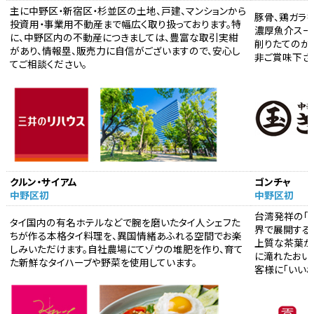
主に中野区・新宿区・杉並区の土地、戸建、マンションから
豚骨、鶏ガラ
投資用・事業用不動産まで幅広く取り扱っております。特
濃厚魚介スー
に、中野区内の不動産につきましては、豊富な取引実紺
削りたてのか
があり、情報塁、販売力に自信がございますので、安心し
非ご賞味下さ
てご相談ください。
クルン・サイアム
ゴンチャ
中野区初
中野区初
台湾発祥の「ゴン
タイ国内の有名ホテルなどで腕を磨いたタイ人シェフた
界で展開する
ちが作る本格タイ料理を、異国情緒あふれる空間でお楽
上質な茶葉か
しみいただけます。自社農場にてゾウの堆肥を作り、育て
に滝れたおい
た新鮮なタイハーブや野菜を使用しています。
客様に「いい