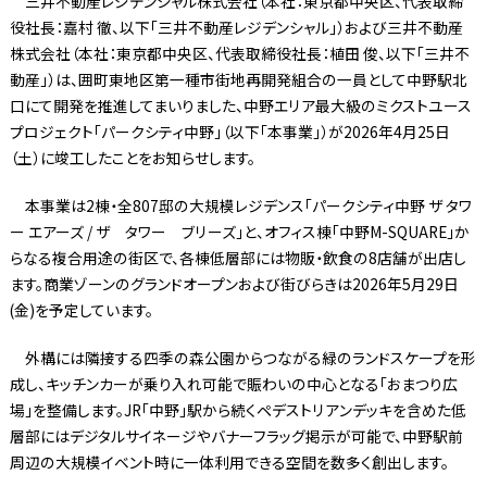
三井不動産レジデンシャル株式会社（本社：東京都中央区、代表取締
役社長：嘉村 徹、以下「三井不動産レジデンシャル」）および三井不動産
株式会社（本社：東京都中央区、代表取締役社長：植田 俊、以下「三井不
動産」）は、囲町東地区第一種市街地再開発組合の一員として中野駅北
口にて開発を推進してまいりました、中野エリア最大級のミクストユース
プロジェクト「パークシティ中野」（以下「本事業」）が2026年4月25日
（土）に竣工したことをお知らせします。
本事業は2棟・全807邸の大規模レジデンス「パークシティ中野 ザ タワ
ー エアーズ / ザ タワー ブリーズ」と、オフィス棟「中野M-SQUARE」か
らなる複合用途の街区で、各棟低層部には物販・飲食の8店舗が出店し
ます。商業ゾーンのグランドオープンおよび街びらきは2026年5月29日
(金)を予定しています。
外構には隣接する四季の森公園からつながる緑のランドスケープを形
成し、キッチンカーが乗り入れ可能で賑わいの中心となる「おまつり広
場」を整備します。JR「中野」駅から続くペデストリアンデッキを含めた低
層部にはデジタルサイネージやバナーフラッグ掲示が可能で、中野駅前
周辺の大規模イベント時に一体利用できる空間を数多く創出します。