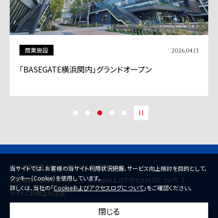
商業施設
2026.04.13
「BASEGATE横浜関内」グランドオープン
個人情報保護方針
特定個人情報基本方針
当サイトでは、お客様の当サイト利用状況把握、サービス向上検討を目的として、
クッキー（Cookie）を使用しています。
個人情報の取扱いについて
Cookieおよびアクセスログについて
詳しくは、当社の「
Cookieおよびアクセスログについて
」をご確認ください。
サイトご利用上の注意
閉じる
© 2026 Mitsui Fudosan Co., Ltd.