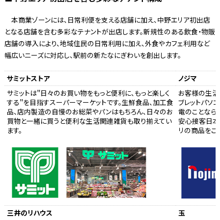
本商業ゾーンには、日常利便を支える店舗に加え、中野エリア初出店
となる店舗を含む多彩なテナントが出店します。新規性のある飲食・物販
店舗の導入により、地域住民の日常利用に加え、外食やカフェ利用など
幅広いニーズに対応し、駅前の新たなにぎわいを創出します。
サミットストア
ノジマ
サミットは＂日々のお買い物をもっと便利に、もっと楽しく
お客様の生活
する＂を目指すスーパーマーケットです。生鮮食品、加工食
ブレットパソコ
品、店内製造の自慢のお総菜やパンはもちろん、日々のお
電のことなら
買物と一緒に買うと便利な生活関連雑貨も取り揃えてい
安心接客日本
ます。
リの商品をご
三井のリハウス
玉