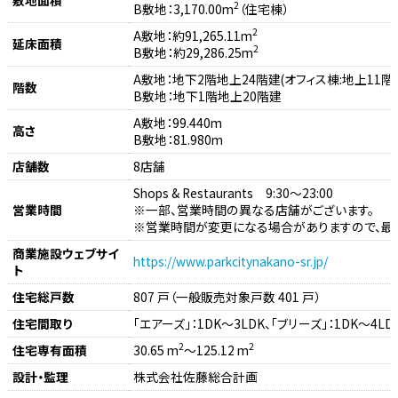
2
B敷地：3,170.00m
（住宅棟）
2
A敷地：約91,265.11m
延床面積
2
B敷地：約29,286.25m
A敷地：地下2階地上24階建(オフィス棟:地上11階
階数
B敷地：地下1階地上20階建
A敷地：99.440m
高さ
B敷地：81.980m
店舗数
8店舗
Shops & Restaurants 9:30～23:00
営業時間
※一部、営業時間の異なる店舗がございます。
※営業時間が変更になる場合がありますので、最
商業施設ウェブサイ
https://www.parkcitynakano-sr.jp/
ト
住宅総戸数
807 戸（一般販売対象戸数 401 戸）
住宅間取り
「エアーズ」：1DK～3LDK、「ブリーズ」：1DK～4LD
2
2
住宅専有面積
30.65 m
～125.12 m
設計・監理
株式会社佐藤総合計画