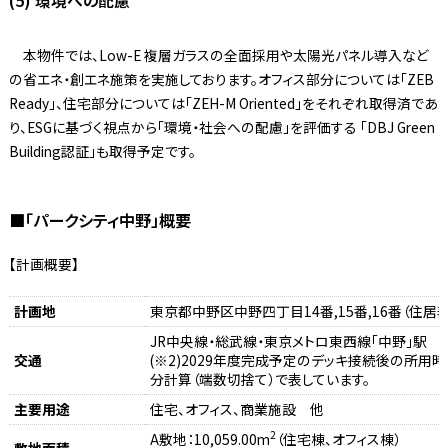
(5) 環境への配慮
本物件では、Low-E 複層ガラスの全面採用や太陽光パネル導入など
の省エネ・創エネ施策を実施しております。オフィス部分については「ZEB
Ready」、住宅部分については「ZEH-M Oriented」をそれぞれ取得済であ
り、ESGに基づく視点から「環境・社会への配慮」を評価する 「DBJ Green
Building認証」も取得予定です。
■「パークシティ中野」概要
【計画概要】
計画地
東京都中野区中野四丁目14番,15番,16番（住居
JR中央線・総武線・東京メトロ東西線「中野」駅 徒歩
交通
(※2)2029年度完成予定のデッキ接続後の所用
分計算（端数切捨て）で表しています。
主要用途
住宅、オフィス、商業施設 他
2
A敷地：10,059.00m
（住宅棟、オフィス棟）
敷地面積