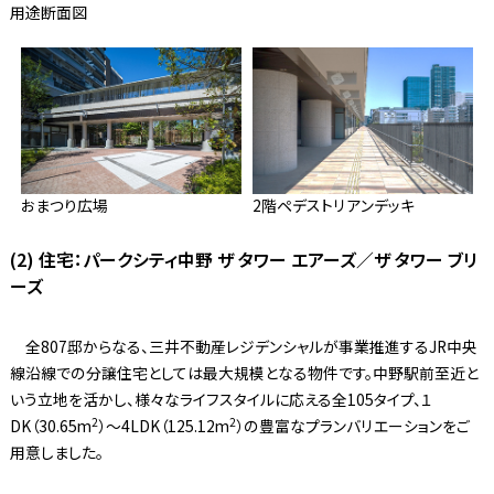
用途断面図
おまつり広場
2階ペデストリアンデッキ
(2) 住宅：パークシティ中野 ザ タワー エアーズ／ザ タワー ブリ
ーズ
全807邸からなる、三井不動産レジデンシャルが事業推進するJR中央
線沿線での分譲住宅としては最大規模となる物件です。中野駅前至近と
いう立地を活かし、様々なライフスタイルに応える全105タイプ、１
2
2
DK（30.65m
）～4LDK（125.12m
）の豊富なプランバリエーションをご
用意しました。