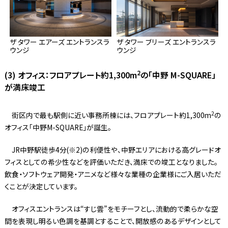
ザ タワー エアーズ エントランスラ
ザ タワー ブリーズ エントランスラ
ウンジ
ウンジ
2
(3) オフィス：フロアプレート約1,300m
の「中野 M-SQUARE」
が満床竣工
2
街区内で最も駅側に近い事務所棟には、フロアプレート約1,300m
の
オフィス「中野M-SQUARE」が誕生。
JR中野駅徒歩4分(※2)の利便性や、中野エリアにおける高グレードオ
フィスとしての希少性などを評価いただき、満床での竣工となりました。
飲食・ソフトウェア開発・アニメなど様々な業種の企業様にご入居いただ
くことが決定しています。
オフィスエントランスは“すじ雲”をモチーフとし、流動的で柔らかな空
間を表現し明るい色調を基調とすることで、開放感のあるデザインとして