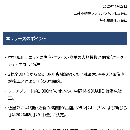
2026年4月27日
三井不動産レジデンシャル株式会社
三井不動産株式会社
本リリースのポイント
中野駅北口エリアに住宅・オフィス・商業の大規模複合開発「パーク
シティ中野」が誕生。
2棟全807邸からなる、JR中央線沿線での当社最大規模の分譲住宅
が竣工。4月より順次入居開始。
2
フロアプレート約1,300m
のオフィス「中野 M-SQUARE」は満床竣
工。
低層部には物販・飲食の8店舗が出店。グランドオープンおよび街びら
きは2026年5月29日（金）に決定。