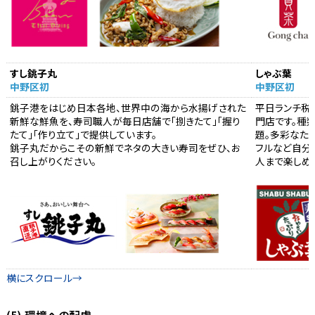
すし銚子丸
しゃぶ葉
中野区初
中野区初
銚子港をはじめ日本各地、世界中の海から水揚げされた
平日ランチ税込
新鮮な鮮魚を、寿司職人が毎日店舗で「捌きたて」「握り
門店です。種
たて」「作り立て」で提供しています。
題。多彩なた
銚子丸だからこその新鮮でネタの大きい寿司をぜひ、お
フルなど自分
召し上がりください。
人まで楽しめ