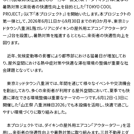
暑熱対策と来街者の快適性向上を目的とした「TOKYO COOL
PROJECT」（以下「本プロジェクト」）を開始いたします。本プロジェクトの
第一弾として、2026年6月11日から9月30日までの約3か月半、東京ミッ
ドタウン八重洲1階ガレリアにダイキンの屋外用エアコン「アウタータワ
ー」2台を設置し、暑熱対策を推進するとともに、来街者の快適性向上を
図ります。
近年、気候変動等の影響により都市部における猛暑日が増加してお
り、屋外空間における熱中症対策や快適な滞在環境の整備が重要な社
会課題となっています。
東京ミッドタウン八重洲では、年間を通じて様々なイベントや交流機会
を創出しており、多くの来街者が利用する屋外空間において、夏季でも快
適に滞在できる環境整備は重要なテーマの一つです。6月12日・13日に
開催した「山王祭 八重洲縁日2026」でも本設備を活用し、快適で過ごし
やすい環境づくりに取り組みました。
本プロジェクトでは、ダイキンの屋外用エアコン「アウタータワー」を活
用し、来街者の快適性向上や暑熱対策に取り組みます。三井不動産とダ