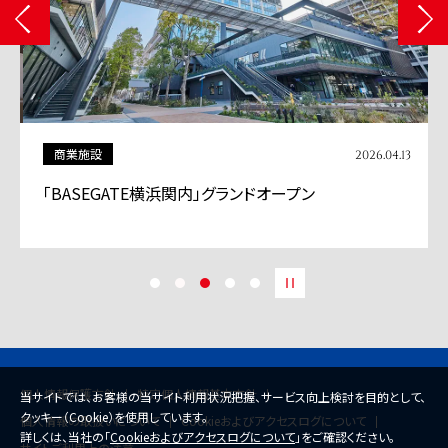
商業施設
2026.04.13
「BASEGATE横浜関内」グランドオープン
個人情報保護方針
特定個人情報基本方針
当サイトでは、お客様の当サイト利用状況把握、サービス向上検討を目的として、
クッキー（Cookie）を使用しています。
個人情報の取扱いについて
Cookieおよびアクセスログについて
詳しくは、当社の「
Cookieおよびアクセスログについて
」をご確認ください。
サイトご利用上の注意