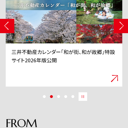
設
三井不動産 TVCMシリーズ「三井のすずちゃん」
「スーパープレイ」篇 6月11日から全国で放映
開始
FROM