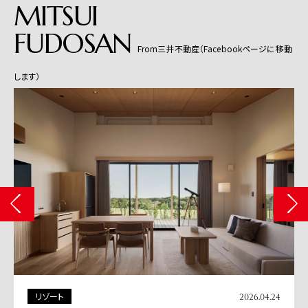
MITSUI
FUDOSAN
From三井不動産（Facebookページに移動
します）
商業施設
.04.24
2026.04.13