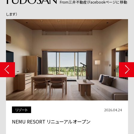
From三井不動産（Facebookページに移動
します）
商業施設
24
2026.04.13
「BASEGATE横浜関内」グランドオープン