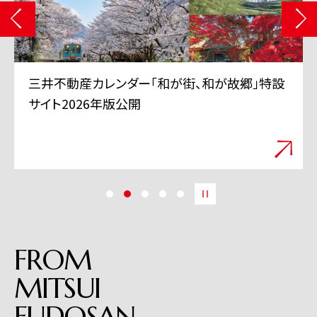
三井不動産 TVCMシリーズ「三井のすずちゃん」
「スーパープレイ」篇 6月11日から全国で放映
開始
FROM
MITSUI
FUDOSAN