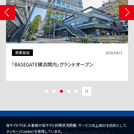
商業施設
2026.04.13
「BASEGATE横浜関内」グランドオープン
個人情報保護方針
特定個人情報基本方針
当サイトでは、お客様の当サイト利用状況把握、サービス向上検討を目的として、
クッキー（Cookie）を使用しています。
個人情報の取扱いについて
Cookieおよびアクセスログについて