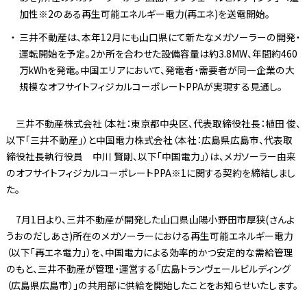
加性※2のある再生可能エネルギー電力(再エネ)を送電開始。
三井不動産は、本年12月にも山口県にて新たなメガソーラーの開発・
運転開始を予定。2か所を合わせた設備容量は約3.8MW、年間約460
万kWhを発電。中国エリアにおいて、発電者・需要者が同一企業の大
規模なオフサイトフィジカルコーポレートPPAが実現する見通し。
三井不動産株式会社（本社：東京都中央区、代表取締役社長：植田 俊、
以下「三井不動産」）と中国電力株式会社（本社：広島県広島市、代表取
締役社長執行役員 中川 賢剛、以下「中国電力」）は、メガソーラー由来
のオフサイトフィジカルコーポレートPPA※1に関する契約を締結しまし
た。
7月1日より、三井不動産が開発した山口県山陽小野田市厚狭(さんよ
うおのだしあさ)所在のメガソーラーにおける再生可能エネルギー電力
（以下「再エネ電力」）を、中国電力による効率的かつ安定的な需給管理
のもと、三井不動産が管理・運営する「広島トランヴェールビルディング
（広島県広島市）」の共用部に供給を開始したことをお知らせいたします。