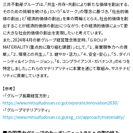
三井不動産グループは、「共生・共存・共創により新たな価値を創出する、
そのための挑戦を続ける」という「＆マーク」の理念に基づき、「社会的価
値の創出」と「経済的価値の創出」を車の両輪ととらえ、社会的価値を創
出することが経済的価値の創出につながり、その経済的価値によって更
に大きな社会的価値の創出を実現したいと考えています。
また、2024年4月の新グループ経営理念策定時、「ＧＲＯＵＰ
MATERIALITY（重点的に取り組む課題）」として、「１．産業競争力への貢
献」、「２．環境との共生」、「３．健やか・活力」、「４．安全・安心」、「５．ダイバ
ーシティ＆インクルージョン」、「６．コンプライアンス・ガバナンス」の６つを
特定しました。これらのマテリアリティに本業を通じて取組み、サステナビ
リティに貢献していきます。
【参考】
・「グループ長期経営方針」
https://www.mitsuifudosan.co.jp/corporate/innovation2030/
・「グループマテリアリティ」
https://www.mitsuifudosan.co.jp/esg_csr/approach/materiality/
■中国電力グループのカーボンニュートラルへの取り組み