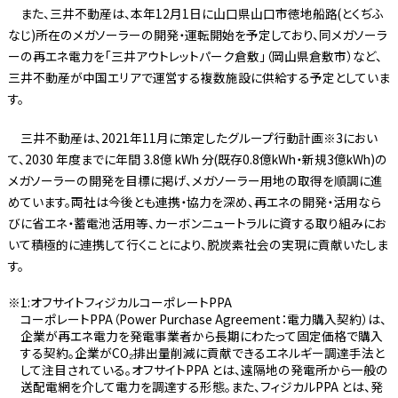
また、三井不動産は、本年12月1日に山口県山口市徳地船路(とくぢふ
なじ)所在のメガソーラーの開発・運転開始を予定しており、同メガソーラ
ーの再エネ電力を「三井アウトレットパーク倉敷」（岡山県倉敷市）など、
三井不動産が中国エリアで運営する複数施設に供給する予定としていま
す。
三井不動産は、2021年11月に策定したグループ行動計画※3におい
て、2030 年度までに年間 3.8億 kWh 分(既存0.8億kWh・新規3億kWh)の
メガソーラーの開発を目標に掲げ、メガソーラー用地の取得を順調に進
めています。両社は今後とも連携・協力を深め、再エネの開発・活用なら
びに省エネ・蓄電池活用等、カーボンニュートラルに資する取り組みにお
いて積極的に連携して行くことにより、脱炭素社会の実現に貢献いたしま
す。
1:オフサイトフィジカルコーポレートPPA
コーポレートPPA（Power Purchase Agreement：電力購入契約）は、
企業が再エネ電力を発電事業者から長期にわたって固定価格で購入
する契約。企業がCO₂排出量削減に貢献できるエネルギー調達手法と
して注目されている。オフサイトPPA とは、遠隔地の発電所から一般の
送配電網を介して電力を調達する形態。また、フィジカルPPA とは、発