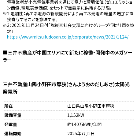
電事業者が小売電気事業者を通じて電力と環境価値（ゼロエミッショ
ン価値、環境表示価値）をセットで需要家に供給する形態。
2:追加性：再エネ電源の新規開発により再エネ発電の総量の増加に直
接寄与することを意味する。
3：2021年11月24日付「脱炭素社会実現に向けグループ行動計画を策
定」
https://www.mitsuifudosan.co.jp/corporate/news/2021/1124/
■三井不動産が中国エリアにて新たに稼働・開発中のメガソー
ラー
三井不動産山陽小野田市厚狭(さんようおのだしあさ)太陽光
発電所
所在
山口県山陽小野田市厚狭
設備容量
1,152kW
発電量
約140万kWh/年間
運転開始
2025年7月1日