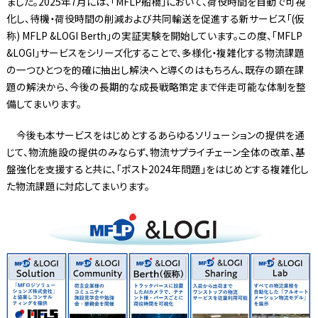
ました。2025年7月には、「MFLP船橋」において、荷役時間を自動で可視
化し、待機・荷役時間の削減および共同輸送を促進する新サービス「(仮
称) MFLP &LOGI Berth」の実証実験を開始しています。この度、「MFLP
&LOGI」サービスをシリーズ化することで、多様化・複雑化する物流課題
の一つひとつを的確に抽出し解決へと導くのはもちろん、既存の顕在課
題の解決から、今後の長期的な成長戦略策定まで伴走可能な体制を整
備してまいります。
今後も本サービスをはじめとするあらゆるソリューションの提供を通
じて、物流施設の提供のみならず、物流サプライチェーン全体の改革、基
盤強化を支援すると共に、「ポスト2024年問題」をはじめとする複雑化し
た物流課題に対応してまいります。