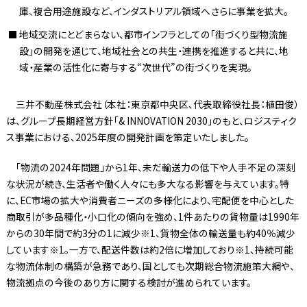
庫、複合用途施設など、インダストリアル領域へさらに事業を拡大。
地域交流にとどまらない、都市インフラとしての「街づくり型物流施
設」の開発を通じて、地域社会との共生・連携を推進すると共に、地
域・産業の活性化に寄与する“次世代”の街づくりを実現。
三井不動産株式会社（本社：東京都中央区、代表取締役社長：植田俊）
は、グループ長期経営方針「& INNOVATION 2030」のもと、ロジスティク
ス事業における、2025年度の開発計画を策定いたしました。
「物流の2024年問題」から1年、未だ輸送力の低下や人手不足の深刻
な状況が続き、生活者や働く人々にも多大なる影響を与えています。特
に、EC市場の拡大や消費者ニーズの多様化により、宅配便を中心とした
商取引が多品種化・小口化の傾向を強め、1件あたりの貨物量は1990年
からの30年間で約3分の1に減少※1、貨物全体の輸送量も約40％減少
しています※1。一方で、配送件数は約2倍に増加しており※1、持続可能
な物流体制の構築が急務であり、国としても次期総合物流施策大綱や、
物流拠点の今後のあり方に関する検討が進められています。