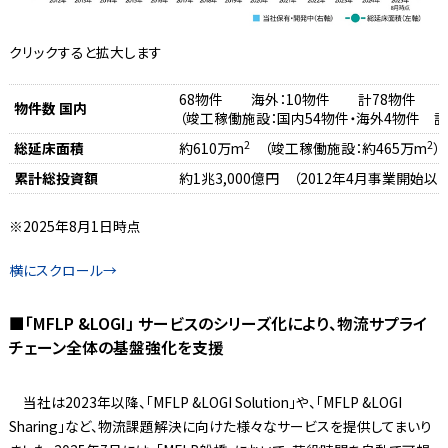
クリックすると拡大します
68物件 海外：10物件 計78物件
物件数 国内
（竣工稼働施設：国内54物件・海外4物件 計
2
2
総延床面積
約610万m
（竣工稼働施設：約465万m
）
累計総投資額
約1兆3,000億円 （2012年4月事業開始以
※2025年8月1日時点
■「MFLP &LOGI」 サービスのシリーズ化により、物流サプライ
チェーン全体の基盤強化を支援
当社は2023年以降、「MFLP &LOGI Solution」や、「MFLP &LOGI
Sharing」など、物流課題解決に向けた様々なサービスを提供してまいり