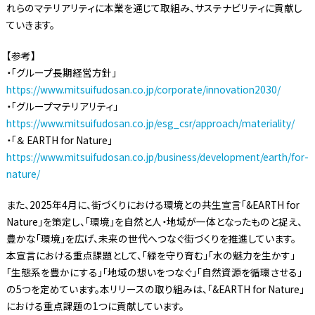
れらのマテリアリティに本業を通じて取組み、サステナビリティに貢献し
ていきます。
【参考】
・「グループ長期経営方針」
https://www.mitsuifudosan.co.jp/corporate/innovation2030/
・「グループマテリアリティ」
https://www.mitsuifudosan.co.jp/esg_csr/approach/materiality/
・「＆ EARTH for Nature」
https://www.mitsuifudosan.co.jp/business/development/earth/for-
nature/
また、2025年4月に、街づくりにおける環境との共生宣言「&EARTH for
Nature」を策定し、「環境」を自然と人・地域が一体となったものと捉え、
豊かな「環境」を広げ、未来の世代へつなぐ街づくりを推進しています。
本宣言における重点課題として、「緑を守り育む」「水の魅力を生かす」
「生態系を豊かにする」「地域の想いをつなぐ」「自然資源を循環させる」
の5つを定めています。本リリースの取り組みは、「&EARTH for Nature」
における重点課題の1つに貢献しています。