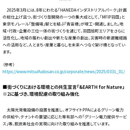
2025年3月には、8年にわたる「HANEDAインダストリアルパーク」計画
の総仕上げ且つ、街づくり型開発の一つの集大成として、「MFIP羽田」と
東京モノレール「整備場」駅とを結ぶ「青宙橋」が竣工・開通しました。地
域・行政・企業の三位一体の街づくりを通じて、羽田旭町エリアをさらに
活性化し、地域の賑わい創出や新たな産業の創出、災害時の新避難経路
への活用など、人とまち・産業と暮らしを未来へつなぐ架け橋となってい
ます。
（参考）
https://www.mitsuifudosan.co.jp/corporate/news/2025/0331_01/
■街づくりにおける環境との共生宣言「&EARTH for Nature」
※2に基づき、環境配慮の取り組み強化
太陽光発電設備の設置を推進し、オフサイトPPAによるグリーン電力
の供給や、テナントの要望に応じた専有部への「グリーン電力提供サービ
ス」等、脱炭素社会の実現に向けた取り組みを推進しています。