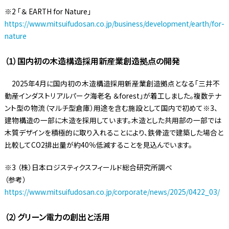
※2 「＆ EARTH for Nature」
https://www.mitsuifudosan.co.jp/business/development/earth/for-
nature
（1）国内初の木造構造採用新産業創造拠点の開発
2025年4月に国内初の木造構造採用新産業創造拠点となる「三井不
動産インダストリアルパーク海老名 ＆forest」が着工しました。複数テナ
ント型の物流（マルチ型倉庫）用途を含む施設として国内で初めて※3、
建物構造の一部に木造を採用しています。木造とした共用部の一部では
木質デザインを積極的に取り入れることにより、鉄骨造で建築した場合と
比較してCO2排出量が約40％低減することを見込んでいます。
※3 （株）日本ロジスティクスフィールド総合研究所調べ
（参考）
https://www.mitsuifudosan.co.jp/corporate/news/2025/0422_03/
（2）グリーン電力の創出と活用