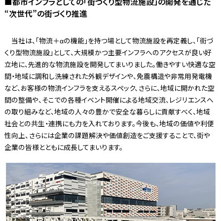
■都市インフラとしての「街づくり型物流施設」の開発を通じた
“次世代”の街づくり推進
当社は、「物流＋αの機能」を持つ場として物流施設を再定義し、「街づ
くり型物流施設」として、大規模かつ主要インフラへのアクセスが良い好
立地に、先進的な物流施設を開発してまいりました。働きやすい快適な空
間・地域に調和し洗練された外観デザインや、免震構造や非常用発電機
など、お客様の物流インフラを支えるスペック、さらに、地域に開かれた空
間の整備や、そこでの各種イベント開催による地域交流、レジリエンスへ
の取り組みなど、地域の人々の豊かで安全な暮らしに貢献すべく、地域
社会との共生・連携にも力を入れております。今後も、地域の価値や利便
性向上、さらには企業の課題解決や価値創造をご支援することで、街や
企業の皆様とともに成長してまいります。