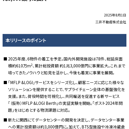
2025年8月1日
三井不動産株式会社
本リリースのポイント
2025年度、6物件の着工を予定。国内外開発施設は78件、総延床面
2
積約610万m
、累計総投資額 約1兆3,000億円に事業拡大。これまで
培ってきたノウハウと知見を活かし、今後も着実に事業を展開。
「MFLP &LOGI」サービスをシリーズ化し、顧客ニーズに応じた様々な
ソリューションを提供することで、サプライチェーン全体の基盤強化を
支援。また、荷役時間を可視化し、共同輸送を促進する新サービス
「（仮称）MFLP &LOGI Berth」の実証実験を開始。「ポスト2024年問
題」をはじめとする物流課題に対応。
新たに関西にてデータセンターの開発を決定し、データセンター事業
への累計投資額は約3,000億円に。加えて、BTS型施設や冷凍冷蔵倉