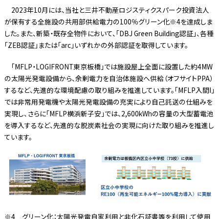
2023年10月には、当社と三井不動産ロジスティクスパーク投資法人
が保有する全施設の共用部供給電力の100％グリーン化※4を達成しま
した。また、新築・既存全物件において、「DBJ Green Building認証」、各種
「ZEB認証」または「arc」いずれかの外部認証を取得しています。
「MFLP・LOGIFRONT東京板橋」では施設屋上全面に設置した約4MW
の太陽光発電設備から、余剰電力を自治体施設へ供給（オフサイトPPA）
するなど、先進的な環境配慮の取り組みを推進しています。「MFLP入間I」
では非常用発電機や太陽光発電設備の充実により自己託送の仕組みを
実現し、さらに「MFLP横浜新子安」では、2,600kWhの容量の大型蓄電池
を導入するなど、先進的な脱炭素社会の実現に向けた取り組みを推進し
ています。
※4 グリーン化：太陽光発電自家利用と非化石証書等を利用して使用