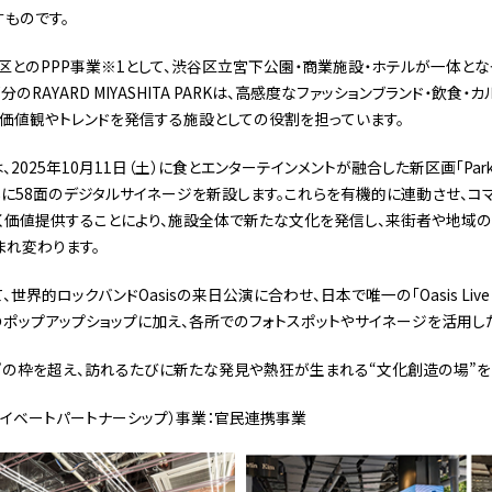
ものです。
区とのPPP事業※1として、渋谷区立宮下公園・商業施設・ホテルが一体と
のRAYARD MIYASHITA PARKは、高感度なファッションブランド・飲食
価値観やトレンドを発信する施設としての役割を担っています。
025年10月11日（土）に食とエンターテインメントが融合した新区画「Park in
に58面のデジタルサイネージを新設します。これらを有機的に連動させ、コマ
く価値提供することにより、施設全体で新たな文化を発信し、来街者や地域
れ変わります。
的ロックバンドOasisの来日公演に合わせ、日本で唯一の「Oasis Live ‘25 T
ポップアップショップに加え、各所でのフォトスポットやサイネージを活用し
”の枠を超え、訪れるたびに新たな発見や熱狂が生まれる“文化創造の場”を
プライベートパートナーシップ）事業：官民連携事業