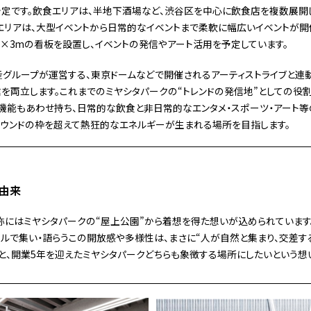
予定です。飲食エリアは、半地下酒場など、渋谷区を中心に飲食店を複数展開
エリアは、大型イベントから日常的なイベントまで柔軟に幅広いイベントが開
3m×3mの看板を設置し、イベントの発信やアート活用を予定しています。
グループが運営する、東京ドームなどで開催されるアーティストライブと連動し
を両立します。これまでのミヤシタパークの“トレンドの発信地”としての役割
機能もあわせ持ち、日常的な飲食と非日常的なエンタメ・スポーツ・アート
ラウンドの枠を超えて熱狂的なエネルギーが生まれる場所を目指します。
称の由来
k」という名称にはミヤシタパークの“屋上公園”から着想を得た想いが込められていま
ルで集い・語らうこの開放感や多様性は、まさに“人が自然と集まり、交差する
と、開業5年を迎えたミヤシタパークどちらも象徴する場所にしたいという想