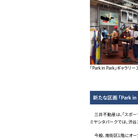
「Park in Park」ギャラ
新たな区画 「Park in
三井不動産は、「スポー
ミヤシタパークでは、渋谷
今般、南街区1階にオ