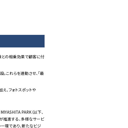
な体験との相乗効果で顧客に付
新設。これらを連動させ、「最
加え、フォトスポットや
SHITA PARK（以下、
社が推進する、多様なサービ
の一環であり、新たなビジ