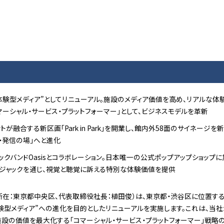
ARKを“体験型メディア”としてリニューアル。施設のメディア価値を高め、リアル
ーシャル・サービス・プラットフォーマー」として、ビジネスモデルを革新
が融合する新区画「Park in Park」を開業し、館内外58面のサイネージを
・発信の場」へと進化
クバンドOasisとコラボレーション。日本唯一の公式ポップアップショップに
ジジャックを通じ、視覚と聴覚に訴える特別な体験価値を提供
：東京都中央区、代表取締役社長：植田俊）は、東京都・渋谷区に位置するMIYA
体験型メディア”への進化を目的としたリニューアルを実施します。これは、当
設の価値を最大化する「コマーシャル・サービス・プラットフォーマー」戦略