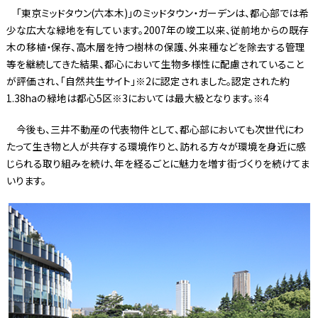
「東京ミッドタウン(六本木)」のミッドタウン・ガーデンは、都心部では希
少な広大な緑地を有しています。2007年の竣工以来、従前地からの既存
木の移植・保存、高木層を持つ樹林の保護、外来種などを除去する管理
等を継続してきた結果、都心において生物多様性に配慮されていること
が評価され、「自然共生サイト」※2に認定されました。認定された約
1.38haの緑地は都心5区※3においては最大級となります。※4
今後も、三井不動産の代表物件として、都心部においても次世代にわ
たって生き物と人が共存する環境作りと、訪れる方々が環境を身近に感
じられる取り組みを続け、年を経るごとに魅力を増す街づくりを続けてま
いります。