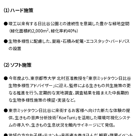
（1）ハード施策
竣工以来有する日比谷公園との連続性を意識した豊かな緑地空間
2
（緑化面積約2,000m
、緑化率約40%）
生物多様性に配慮した、巣箱・石積み蛇篭・エコスタック・バードバス
の設置
（2）ソフト施策
今年度より、東京都市大学 北村亘准教授を「東京ミッドタウン日比谷
生物多様性アドバイザー」に迎え、監修による生きもの共生施策の更
なる推進を行う。定期的な実地調査、調査結果を踏まえた中長期的
な生物多様性施策の検証・実装など。
東京ミッドタウン日比谷に来街するお客様へ向けた新たな体験の提
供、生きもの音声分析技術「KoeTurri」を活用した環境可視化システ
ムの導入や、生きもの生息状況を館内サイネージにて発信。
地域の方やお子様・テナント・来街者を巻き込んだ 観察・啓蒙イベント