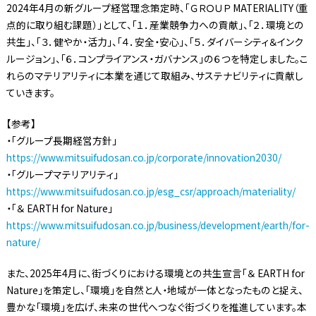
2024年4月の新グループ経営理念策定時、「ＧＲＯＵＰ MATERIALITY（重
点的に取り組む課題）」として、「１．産業競争力への貢献」、「２．環境との
共生」、「３．健やか・活力」、「４．安全・安心」、「５．ダイバーシティ＆インク
ルージョン」、「６．コンプライアンス・ガバナンス」の６つを特定しました。こ
れらのマテリアリティに本業を通じて取組み、サステナビリティに貢献し
ていきます。
【参考】
・「グループ長期経営方針」
https://www.mitsuifudosan.co.jp/corporate/innovation2030/
・「グループマテリアリティ」
https://www.mitsuifudosan.co.jp/esg_csr/approach/materiality/
・「＆ EARTH for Nature」
https://www.mitsuifudosan.co.jp/business/development/earth/for-
nature/
また、2025年4月に、街づくりにおける環境との共生宣言「＆ EARTH for
Nature」を策定し、「環境」を自然と人・地域が一体となったものと捉え、
豊かな「環境」を広げ、未来の世代へつなぐ街づくりを推進しています。本