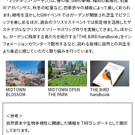
「ミッドタウン・ガーデン」は、春の桜、GWの新緑、梅雨の紫陽花、初夏
のアガパンサス、秋冬の紅葉など、四季折々の植栽によって美しく彩られ
ます。緑地を活かしたGWイベントではガーデンが開放され芝生でピクニ
ックを楽しめるほか、過去のクリスマスイベントでは剪定枝を活用したサ
ステナブルなクリスマスツリーやスワッグ作りを実施してきました。ほかに
も、ガーデンに飛来する鳥たちを紹介する「THE BIRD handbook」をイン
フォメーションカウンターで配布するなど、訪れる皆様に自然との共生を
より身近に感じていただく取り組みを行っています。
MIDTOWN
MIDTOWN OPEN
THE BIRD
BLOSSOM
THE PARK
handbook
＜参考＞
自然資本や生物多様性に関連した情報を TNFD レポートとして開示
しております。