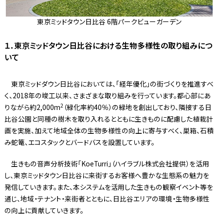
東京ミッドタウン日比谷 6階パークビューガーデン
１．東京ミッドタウン日比谷における生物多様性の取り組みにつ
いて
東京ミッドダウン日比谷においては、「経年優化」の街づくりを推進すべ
く、2018年の竣工以来、さまざまな取り組みを行っています。都心部にあ
2
りながら約2,000m
（緑化率約40％）の緑地を創出しており、隣接する日
比谷公園と同種の樹木を取り入れるとともに生きものに配慮した植栽計
画を実施、加えて地域全体の生物多様性の向上に寄与すべく、巣箱、石積
み蛇篭、エコスタックとバードバスを設置しています。
生きもの音声分析技術「KoeTurri」（ハイラブル株式会社提供）を活用
し、東京ミッドタウン日比谷に来街するお客様へ豊かな生態系の魅力を
発信していきます。また、本システムを活用した生きもの観察イベント等を
通じ、地域・テナント・来街者とともに、日比谷エリアの環境・生物多様性
の向上に貢献していきます。