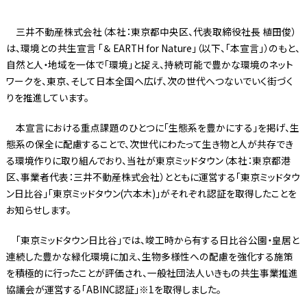
三井不動産株式会社（本社：東京都中央区、代表取締役社長 植田俊）
は、環境との共生宣言 「＆ EARTH for Nature」（以下、「本宣言」）のもと、
自然と人・地域を一体で「環境」と捉え、持続可能で豊かな環境のネット
ワークを、東京、そして日本全国へ広げ、次の世代へつないでいく街づく
りを推進しています。
本宣言における重点課題のひとつに「生態系を豊かにする」を掲げ、生
態系の保全に配慮することで、次世代にわたって生き物と人が共存でき
る環境作りに取り組んでおり、当社が東京ミッドタウン（本社：東京都港
区、事業者代表：三井不動産株式会社）とともに運営する「東京ミッドタウ
ン日比谷」「東京ミッドタウン(六本木)」がそれぞれ認証を取得したことを
お知らせします。
「東京ミッドタウン日比谷」では、竣工時から有する日比谷公園・皇居と
連続した豊かな緑化環境に加え、生物多様性への配慮を強化する施策
を積極的に行ったことが評価され、一般社団法人いきもの共生事業推進
協議会が運営する「ABINC認証」※1を取得しました。