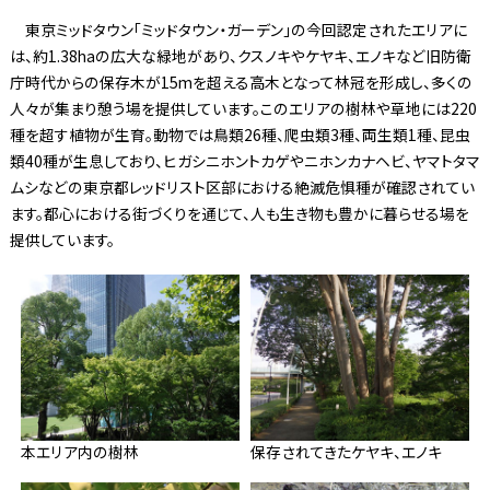
東京ミッドタウン「ミッドタウン・ガーデン」の今回認定されたエリアに
は、約1.38haの広大な緑地があり、クスノキやケヤキ、エノキなど旧防衛
庁時代からの保存木が15mを超える高木となって林冠を形成し、多くの
人々が集まり憩う場を提供しています。このエリアの樹林や草地には220
種を超す植物が生育。動物では鳥類26種、爬虫類3種、両生類1種、昆虫
類40種が生息しており、ヒガシニホントカゲやニホンカナヘビ、ヤマトタマ
ムシなどの東京都レッドリスト区部における絶滅危惧種が確認されてい
ます。都心における街づくりを通じて、人も生き物も豊かに暮らせる場を
提供しています。
本エリア内の樹林
保存されてきたケヤキ、エノキ