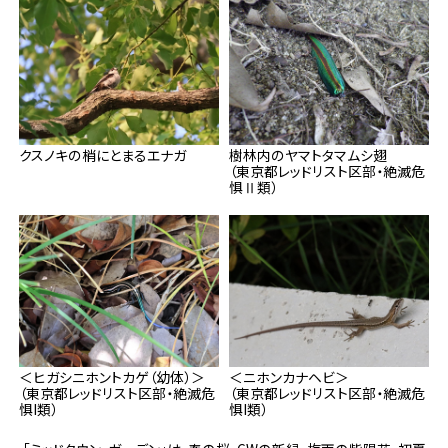
クスノキの梢にとまるエナガ
樹林内のヤマトタマムシ翅
（東京都レッドリスト区部・絶滅危
惧Ⅱ類）
＜ヒガシニホントカゲ（幼体）＞
＜ニホンカナヘビ＞
（東京都レッドリスト区部・絶滅危
（東京都レッドリスト区部・絶滅危
惧I類）
惧I類）