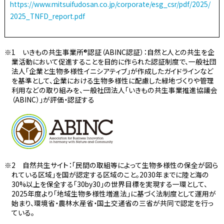
https://www.mitsuifudosan.co.jp/corporate/esg_csr/pdf/2025/
2025_TNFD_report.pdf
1 いきもの共生事業所®認証（ABINC認証）：自然と人との共生を企
業活動において促進することを目的に作られた認証制度で、一般社団
法人「企業と生物多様性イニシアティブ」が作成したガイドラインなど
を基準として、企業における生物多様性に配慮した緑地づくりや管理
利用などの取り組みを、一般社団法人「いきもの共生事業推進協議会
（ABINC）」が評価・認証する
2 自然共生サイト：「民間の取組等によって生物多様性の保全が図ら
れている区域」を国が認定する区域のこと。2030年までに陸と海の
30%以上を保全する「30by30」の世界目標を実現する一環として、
2025年度より「地域生物多様性増進法」に基づく法制度として運用が
始まり、環境省・農林水産省・国土交通省の三省が共同で認定を行っ
ている。