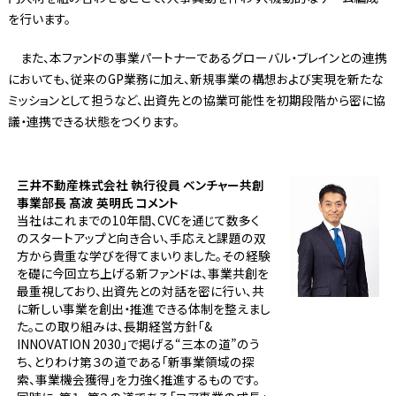
を行います。
また、本ファンドの事業パートナーであるグローバル・ブレインとの連携
においても、従来のGP業務に加え、新規事業の構想および実現を新たな
ミッションとして担うなど、出資先との協業可能性を初期段階から密に協
議・連携できる状態をつくります。
三井不動産株式会社 執行役員 ベンチャー共創
事業部長 髙波 英明氏 コメント
当社はこれまでの10年間、CVCを通じて数多く
のスタートアップと向き合い、手応えと課題の双
方から貴重な学びを得てまいりました。その経験
を礎に今回立ち上げる新ファンドは、事業共創を
最重視しており、出資先との対話を密に行い、共
に新しい事業を創出・推進できる体制を整えまし
た。この取り組みは、長期経営方針「&
INNOVATION 2030」で掲げる“三本の道”のう
ち、とりわけ第３の道である「新事業領域の探
索、事業機会獲得」を力強く推進するものです。