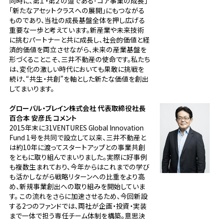
同時に、第１・第２の道である「コア事業の成長」
「新たなアセットクラスへの展開」にもつながる
ものであり、当社の成長基盤全体を押し広げる
重要な一歩と考えています。新産業や未来技術
に挑むパートナーと共に成長し、社会的価値と経
済的価値を両立させながら、未来の産業基盤を
形づくることこそ、三井不動産の使命です。私たち
は、変化の激しい時代においても果敢に挑戦を
続け、“共生・共創”を軸とした新たな価値を創出
してまいります。
グローバル・ブレイン株式会社 代表取締役社長
百合本 安彦氏 コメント
2015年末に31VENTURES Global Innovation
Fund 1号を共同で設立して以来、三井不動産と
は約10年に渡ってスタートアップとの事業共創
をともに取り組んでまいりました。実際に好事例
も複数生まれており、今年からはこれまでの学び
も活かしながら戦略リターンへの比重をより高
め、新規事業創出への取り組みを開始していま
す。 この流れをさらに加速させるため、今回新設
する2つのファンドでは、両社が企画・投資・実装
まで一体で担う専任チーム体制を構築。意思決