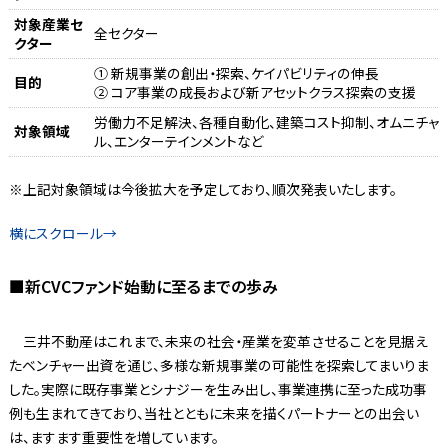
対象産業セ
全セクター
クター
① 新規事業の創出・探索、ケイパビリティの伸長
目的
② コア事業の成長および新アセットクラス探索の支援
労働力不足解決、各種自動化、建築コスト抑制、オムニチャ
対象領域
ル、エンターテインメントなど
※上記対象領域は今後拡大を予定しており、順次発表いたします。
■新CVCファンド始動に至るまでの歩み
三井不動産はこれまで、未来の社会・産業を変革させることを見据え
たベンチャー出資を通じ、多様な新規事業の可能性を探索してまいりま
した。実際に既存事業とシナジーを生み出し、事業連携に至った成功事
例も生まれてきており、当社とともに未来を描くパートナーとの出会い
は、ますます重要性を増しています。