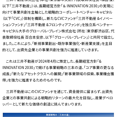
以下「三井不動産」）は、長期経営方針「＆ INNOVATION 2030」の実現に
向けて事業共創を主軸とした戦略的コーポレートベンチャーキャピタル
（以下「CVC」）体制を構築し、新たなCVCファンド「三井不動産 &イノベー
ションファンド」「三井不動産 &フロンティアファンド」を独立系ベンチャー
キャピタル大手のグローバル・ブレイン株式会社（所在：東京都渋谷区、代
表取締役社長 百合本安彦、以下「グローバル・ブレイン」）と共同で設立し
ました。これにより、「新規事業創出・既存事業強化・新産業支援」を主目
的として、出資先企業との事業共創を強力に推進していきます。
これは三井不動産が2024年4月に策定した、長期経営方針「&
INNOVATION 2030」で掲げる事業戦略の三本の道、「コア事業の更なる
成長」「新たなアセットクラスへの展開」「新事業領域の探索、事業機会獲
得」を強力に推進するためのものです。
三井不動産はこのCVCファンドを通じて、資金提供に留まらず、出資先
企業との事業共創による戦略的リターンの最大化を目指し、産業デベロ
ッパーとして新たな価値の創造に挑んでまいります。