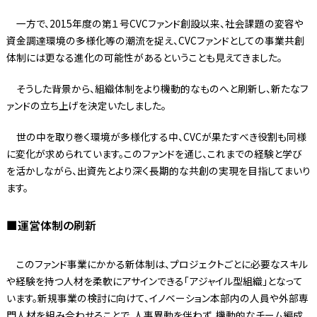
一方で、2015年度の第１号CVCファンド創設以来、社会課題の変容や
資金調達環境の多様化等の潮流を捉え、CVCファンドとしての事業共創
体制には更なる進化の可能性があるということも見えてきました。
そうした背景から、組織体制をより機動的なものへと刷新し、新たなフ
ァンドの立ち上げを決定いたしました。
世の中を取り巻く環境が多様化する中、CVCが果たすべき役割も同様
に変化が求められています。このファンドを通じ、これまでの経験と学び
を活かしながら、出資先とより深く長期的な共創の実現を目指してまいり
ます。
■運営体制の刷新
このファンド事業にかかる新体制は、プロジェクトごとに必要なスキル
や経験を持つ人材を柔軟にアサインできる「アジャイル型組織」となって
います。新規事業の検討に向けて、イノベーション本部内の人員や外部専
門人材を組み合わせることで、人事異動を伴わず、機動的なチーム編成