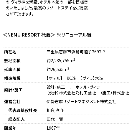
の ヴィラ棟を新設、ホテル本館の一部を模様替
えいたしました。最高のリゾートステイをご提案
させて頂きます。
＜NEMU RESORT 概要＞ ※リニューアル後
所在地
三重県志摩市浜島町迫子2692-3
2
敷地面積
約2,235,755m
2
延床面積
約26,535m
構造規模
【ホテル】 RC造 【ヴィラ】木造
設計・施工 ： ホテル・ヴィラ
設計・施工
（設計）株式会社乃村工藝社 （施工）株式会社
運営会社
伊勢志摩リゾートマネジメント株式会社
代表取締役社長
相良 孝介
総支配人
田代 賢
開業年
1967年