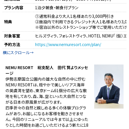
プラン内容
1泊夕朝食・朝食付プラン
①通常料金より大人1名様あたり3,000円引き
特典
②施設内で利用できるクレジット大人1名様あたり3,0
※宿泊以外のレストラン・ショップ等でご使用いただけま
対象客室
ヒルズヴィラ、フォレストヴィラ、HOTEL NEMU「（仮）
予約方法
https://www.nemuresort.com/plan/
NEMU RESORT 総支配人 田代 賢よりメッセ
ージ
伊勢志摩国立公園内の雄大な自然の中に佇む
NEMU RESORTは、穏やかで美しいリアス海岸
の英虞湾を望め、東京ドーム61個分の広大な敷
地を有しており、森、海、空といった大自然とつな
がる日本の原風景が広がります。
四季折々の自然と親しめる多くの体験プログラ
ムがあり、お越しになるお客様を飽きさせませ
ん。 今回のリニューアルでは今まで以上にゆった
りとした時間をお過ごしいただけるよう新たに18