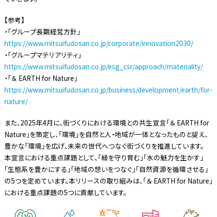
【参考】
・「グループ長期経営方針」
https://www.mitsuifudosan.co.jp/corporate/innovation2030/
・「グループマテリアリティ」
https://www.mitsuifudosan.co.jp/esg_csr/approach/materiality/
・「＆ EARTH for Nature」
https://www.mitsuifudosan.co.jp/business/development/earth/for-
nature/
また、2025年4月に、街づくりにおける環境との共生宣言「＆ EARTH for
Nature」を策定し、「環境」を自然と人・地域が一体となったものと捉え、
豊かな「環境」を広げ、未来の世代へつなぐ街づくりを推進しています。
本宣言における重点課題として、「緑を守り育む」「水の魅力を生かす」
「生態系を豊かにする」「地域の想いをつなぐ」「自然資源を循環させる」
の5つを定めています。本リリースの取り組みは、「＆ EARTH for Nature」
における重点課題の5つに貢献しています。