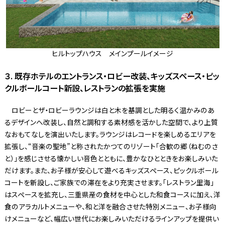
ヒルトップハウス メインプールイメージ
３. 既存ホテルのエントランス・ロビー改装、キッズスペース・ピッ
クルボールコート新設、レストランの拡張を実施
ロビーとザ・ロビーラウンジは白と木を基調とした明るく温かみのあ
るデザインへ改装し、自然と調和する素材感を活かした空間で、より上質
なおもてなしを演出いたします。ラウンジはレコードを楽しめるエリアを
拡張し、“音楽の聖地”と称されたかつてのリゾート「合歓の郷（ねむのさ
と）」を感じさせる懐かしい音色とともに、豊かなひとときをお楽しみいた
だけます。また、お子様が安心して遊べるキッズスペース、ピックルボール
コートを新設し、ご家族での滞在をより充実させます。「レストラン里海」
はスペースを拡充し、三重県産の食材を中心とした和食コースに加え、洋
食のアラカルトメニューや、和と洋を融合させた特別メニュー、お子様向
けメニューなど、幅広い世代にお楽しみいただけるラインアップを提供い