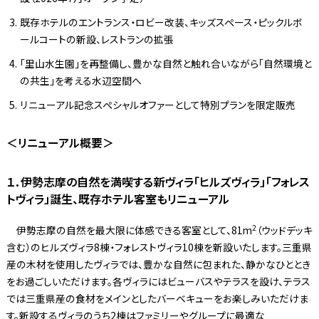
既存ホテルのエントランス・ロビー改装、キッズスペース・ピックルボ
ールコートの新設、レストランの拡張
「里山水生園」を再整備し、豊かな自然と触れ合いながら「自然環境と
の共生」を考える水辺空間へ
リニューアル記念スペシャルオファーとして特別プランを限定販売
＜リニューアル概要＞
１．伊勢志摩の自然を満喫する新ヴィラ「ヒルズヴィラ」「フォレス
トヴィラ」誕生、既存ホテル客室もリニューアル
2
伊勢志摩の自然を最大限に体感できる客室として、81m
（ウッドデッキ
含む）のヒルズヴィラ8棟・フォレストヴィラ10棟を新設いたします。三重県
産の木材を使用したヴィラでは、豊かな自然に包まれた、静かなひととき
をお過ごしいただけます。各ヴィラにはビューバスやテラスを設け、テラス
では三重県産の食材をメインとしたバーベキューをお楽しみいただけま
す。新設するヴィラのうち2棟はファミリーやグループに最適な