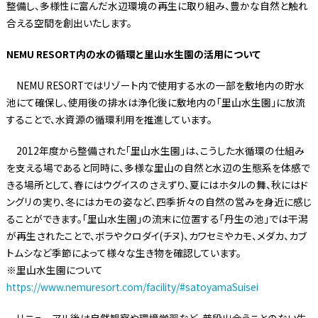
整備し、多様性に富んだ水辺環境の再生に取り組み、豊かな自然と触れ
合える空間を創出いたします。
NEMU RESORT内の水の循環と里山水生園の活用について
NEMU RESORTではリゾート内で使用する水の一部を敷地内の貯水
池にて確保し、使用後の排水は浄化後に敷地内の「里山水生園」に放流
することで、水資源の循環利用を推進しています。
2012年度から整備された「里山水生園」は、こうした水循環の仕組み
を支える場であると同時に、多様な里山の自然と水辺の生態系を体感で
きる場所として、春にはウグイスのさえずり、夏にはホタルの舞、秋にはド
ングリの実り、冬にはカモの姿など、四季折々の自然の営みを身近に感じ
ることができます。「里山水生園」の流末に位置する「丹生の池」では干潟
が再生されたことで、ボラやクロダイ(チヌ)、カワセミやカモ、メダカ、カブ
トムシなど季節によって様々な生き物を確認しています。
※里山水生園について
https://www.nemuresort.com/facility/#satoyamaSuisei
リニューアル後は自然観察や環境学習など、普段出会うことのない生