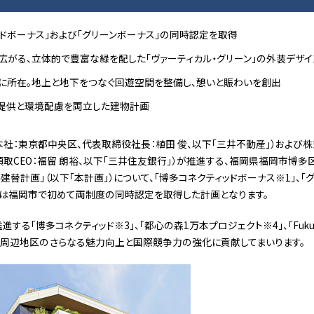
ッドボーナス」および「グリーンボーナス」の同時認定を取得
広がる、立体的で豊富な緑を配した「ヴァーティカル・グリーン」の外装デザイ
に所在。地上と地下をつなぐ回遊空間を整備し、憩いと賑わいを創出
提供と環境配慮を両立した建物計画
社：東京都中央区、代表取締役社長：植田 俊、以下「三井不動産」）および
頭取CEO：福留 朗裕、以下「三井住友銀行」）が推進する、福岡県福岡市博
替計画」（以下「本計画」）について、「博多コネクティッドボーナス※1」、「
画は福岡市で初めて両制度の同時認定を取得した計画となります。
る「博多コネクティッド※3」、「都心の森1万本プロジェクト※4」、「Fukuoka
駅周辺地区のさらなる魅力向上と国際競争力の強化に貢献してまいります。