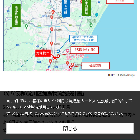
（5）「(仮称)淀川区加島物流施設計画」
当サイトでは、お客様の当サイト利用状況把握、サービス向上検討を目的として、
SGリアルティ株式会社との共同事業
クッキー（Cookie）を使用しています。
詳しくは、当社の「
Cookieおよびアクセスログについて
」をご確認ください。
阪神高速11号池田線「加島出入口」に近接、名神高速道路や大阪市内お
よび周辺の主要港へのアクセスも良好
閉じる
通勤利便性も兼ね備える好立地