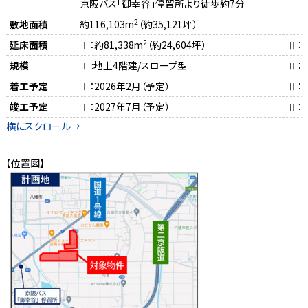
京阪バス「御幸谷」停留所より徒歩約7分
2
敷地面積
約116,103m
（約35,121坪）
2
延床面積
Ⅰ：約81,338m
（約24,604坪）
Ⅱ：約
規模
Ⅰ :地上4階建/スロープ型
Ⅱ：
着工予定
Ⅰ：2026年2月（予定）
Ⅱ：2
竣工予定
Ⅰ：2027年7月（予定）
Ⅱ：
【位置図】