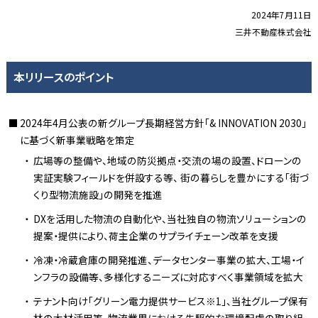
2024年7月11日
三井不動産株式会社
本リリースのポイント
2024年4月公表の新グループ長期経営方針「& INNOVATION 2030」
に基づく新事業戦略を策定
広場等の整備や、地域の防災拠点・交流の場の設置、ドローンの
実証実験フィールドを併設する等、 街の暮らしを豊かにする「街づ
くり型物流施設」の開発を推進
DXを活用した物流の自動化や、当社独自の物流ソリューションの
提案・提供により、荷主企業のサプライチェーン改革を支援
冷凍・冷蔵倉庫の開発推進、データセンター事業の拡大、工場・イ
ンフラの設備等、多様化するニーズに対応すべく事業領域を拡大
テナント向け「グリーン電力提供サービス※1」、当社グループ保有
林の木材活用等、物流業界における先駆的な環境配慮の取り組