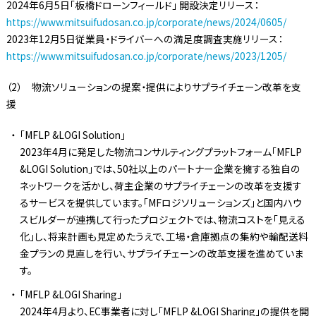
2024年6月5日「板橋ドローンフィールド」 開設決定リリース：
https://www.mitsuifudosan.co.jp/corporate/news/2024/0605/
2023年12月5日従業員・ドライバーへの満足度調査実施リリース：
https://www.mitsuifudosan.co.jp/corporate/news/2023/1205/
（2） 物流ソリューションの提案・提供によりサプライチェーン改革を支
援
「MFLP &LOGI Solution」
2023年4月に発足した物流コンサルティングプラットフォーム「MFLP
&LOGI Solution」では、50社以上のパートナー企業を擁する独自の
ネットワークを活かし、荷主企業のサプライチェーンの改革を支援す
るサービスを提供しています。「MFロジソリューションズ」と国内ハウ
スビルダーが連携して行ったプロジェクトでは、物流コストを「見える
化」し、将来計画も見定めたうえで、工場・倉庫拠点の集約や輸配送料
金プランの見直しを行い、サプライチェーンの改革支援を進めていま
す。
「MFLP &LOGI Sharing」
2024年4月より、EC事業者に対し「MFLP &LOGI Sharing」の提供を開