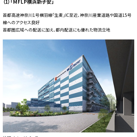
（1）「MFLP横浜新子安」
首都高速神奈川1号横羽線「生麦」IC至近、神奈川産業道路や国道15号
線へのアクセス良好
首都圏広域への配送に加え、都内配送にも優れた物流立地