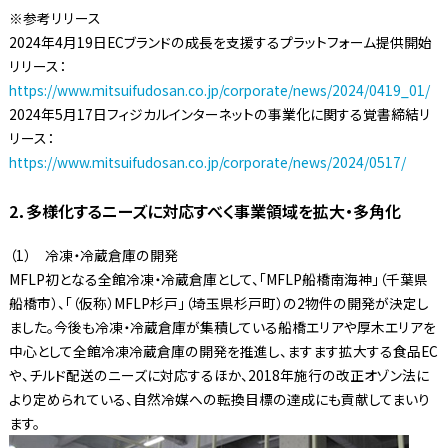
※参考リリース
2024年4月19日ECブランドの成長を支援するプラットフォーム提供開始
リリース：
https://www.mitsuifudosan.co.jp/corporate/news/2024/0419_01/
2024年5月17日フィジカルインターネットの事業化に関する覚書締結リ
リース：
https://www.mitsuifudosan.co.jp/corporate/news/2024/0517/
2．多様化するニーズに対応すべく事業領域を拡大・多角化
（1） 冷凍・冷蔵倉庫の開発
MFLP初となる全館冷凍・冷蔵倉庫として、「MFLP船橋南海神」（千葉県
船橋市）、「（仮称）MFLP杉戸」（埼玉県杉戸町）の2物件の開発が決定し
ました。今後も冷凍・冷蔵倉庫が集積している船橋エリアや厚木エリアを
中心として全館冷凍冷蔵倉庫の開発を推進し、ますます拡大する食品EC
や、チルド配送のニーズに対応するほか、2018年施行の改正オゾン法に
より定められている、自然冷媒への転換目標の達成にも貢献してまいり
ます。