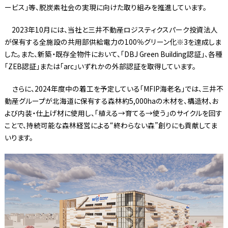
ービス」等、脱炭素社会の実現に向けた取り組みを推進しています。
2023年10月には、当社と三井不動産ロジスティクスパーク投資法人
が保有する全施設の共用部供給電力の100％グリーン化※3を達成しま
した。また、新築・既存全物件において、「DBJ Green Building認証」、各種
「ZEB認証」または「arc」いずれかの外部認証を取得しています。
さらに、2024年度中の着工を予定している「MFIP海老名」では、三井不
動産グループが北海道に保有する森林約5,000haの木材を、構造材、お
よび内装・仕上げ材に使用し、「植える→育てる→使う」のサイクルを回す
ことで、持続可能な森林経営による“終わらない森”創りにも貢献してま
いります。