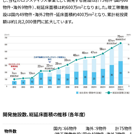
し、当社のロジスティクス事業として開発する施設は計75物件（国内66
2
物件・海外9物件）、総延床面積は約600万m
となりました。竣工稼働施
2
設は国内49物件・海外2物件・延床面積約400万m
となり、累計総投資
額は約1兆2,000億円に拡大しています。
開発施設数、総延床面積の推移（各年度）
国内：66物件 海外：9物件 計75物件
物件数
（竣工稼働施設：国内49物件・海外2物件 計