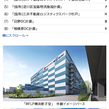
（5）
「(仮称)淀川区加島物流施設計画」
大
（6）
「(仮称)三井不動産ロジスティクスパーク杉戸」
埼
（7）
「日野DC計画」
東
（8）
「相模原DC計画」
神
「MFLP横浜新子安」 外観イメージパース