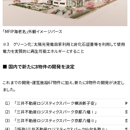
「MFIP海老名」外観イメージパース
※3 グリーン化：太陽光発電自家利用と非化石証書等を利用して使用
電力を実質的に再生可能エネルギーとすること
■ 国内で新たに8物件の開発を決定
これまでの開発・運営施設67物件に加え、新たに8物件の開発が決定し
ました。
（1）
「三井不動産ロジスティクスパーク横浜新子安」
神
（2）
「三井不動産ロジスティクスパーク京都八幡Ⅰ」
京
（3）
「三井不動産ロジスティクスパーク京都八幡Ⅱ」
京
（4）
「(仮称)三井不動産ロジスティクスパーク仙台名取Ⅱ」
宮