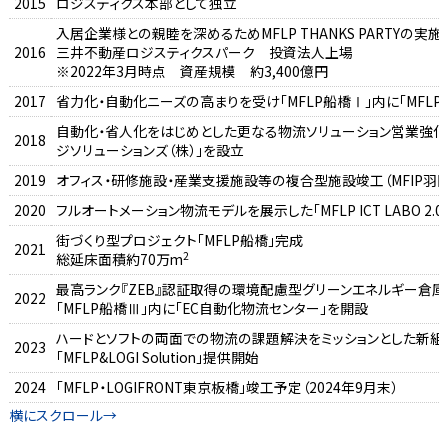
2015
ロジスティクス本部として独立
入居企業様との親睦を深めるためMFLP THANKS PARTYの実施
2016
三井不動産ロジスティクスパーク 投資法人上場
※2022年3月時点 資産規模 約3,400億円
2017
省力化・自動化ニーズの高まりを受け「MFLP船橋Ⅰ」内に「MFLP IC
自動化・省人化をはじめとした更なる物流ソリューション営業強化
2018
ジソリューションズ（株）」を設立
2019
オフィス・研修施設・産業支援施設等の複合型施設竣工（MFIP羽田
2020
フルオートメーション物流モデルを展示した「MFLP ICT LABO 2.
街づくり型プロジェクト「MFLP船橋」完成
2021
2
総延床面積約70万m
最高ランク『ZEB』認証取得の環境配慮型グリーンエネルギー倉庫「
2022
「MFLP船橋Ⅲ」内に「EC自動化物流センター」を開設
ハードとソフトの両面での物流の課題解決をミッションとした新組
2023
「MFLP&LOGI Solution」提供開始
2024
「MFLP・LOGIFRONT東京板橋」竣工予定（2024年9月末）