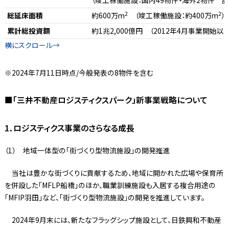
2
2
総延床面積
約600万m
（竣工稼働施設：約400万m
）
累計総投資額
約1兆2,000億円 （2012年4月事業開始以
※2024年7月11日時点/今般発表の8物件を含む
■「三井不動産ロジスティクスパーク」新事業戦略について
1．ロジスティクス事業のさらなる成長
（1） 地域一体型の「街づくり型物流施設」の開発推進
当社は豊かな街づくりに貢献するため、地域に開かれた広場や保育所
を併設した「MFLP船橋」のほか、職業訓練施設も入居する複合用途の
「MFIP羽田」など、「街づくり型物流施設」の開発を推進しています。
2024年9月末には、新たなフラッグシップ施設として、日鉄興和不動産