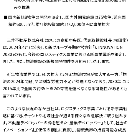
みを推進
国内新規8物件の開発を決定し、国内外開発施設は75物件、延床面
2
積約600万m
、累計総投資額約1兆2,000億円に事業拡大
三井不動産株式会社（本社：東京都中央区、代表取締役社長：植田俊）
は、2024年4月に公表した新グループ長期経営方針「& INNOVATION
2030」のもと、今後のロジスティクス事業における新事業戦略を策定し
ました。また、物流施設の新規開発物件をお知らせいたします。
近年物流業界では、ECの拡大とともに物流市場が拡大する一方、「物
流の2024年問題」や深刻な労働力不足が課題となっており、2030年には
2015年比で全国の約35％※2の荷物を運べなくなる可能性があるとも
言われています。
このような状況のなか当社は、ロジスティクス事業における新事業戦
略に基づき、テナントや地域社会が抱える様々な課題解決に取り組みま
す。不動産デベロッパーの枠を超えた「産業デベロッパー」として、社会の
イノベーション・付加価値の創出に貢献し、物流業界の持続可能な成長