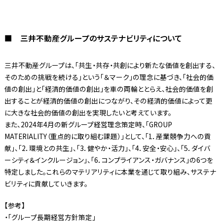
■ 三井不動産グループのサステナビリティについて
三井不動産グループは、「共生・共存・共創により新たな価値を創出する、
そのための挑戦を続ける」という「＆マーク」の理念に基づき、「社会的価
値の創出」と「経済的価値の創出」を車の両輪ととらえ、社会的価値を創
出することが経済的価値の創出につながり、その経済的価値によって更
に大きな社会的価値の創出を実現したいと考えています。
また、2024年4月の新グループ経営理念策定時、「GROUP
MATERIALITY（重点的に取り組む課題）」として、「1．産業競争力への貢
献」、「2．環境との共生」、「3．健やか・活力」、「4．安全・安心」、「5．ダイバ
ーシティ＆インクルージョン」、「6．コンプライアンス・ガバナンス」の6つを
特定しました。これらのマテリアリティに本業を通じて取り組み、サステナ
ビリティに貢献していきます。
【参考】
・「グループ長期経営方針策定」