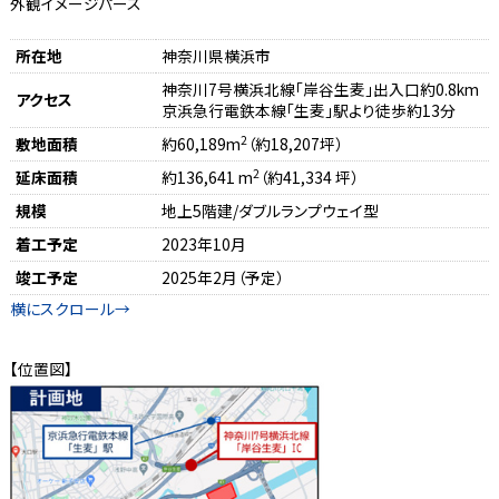
外観イメージパース
所在地
神奈川県横浜市
神奈川7号横浜北線「岸谷生麦」出入口約0.8km
アクセス
京浜急行電鉄本線「生麦」駅より徒歩約13分
2
敷地面積
約60,189m
（約18,207坪）
2
延床面積
約136,641 m
（約41,334 坪）
規模
地上5階建/ダブルランプウェイ型
着工予定
2023年10月
竣工予定
2025年2月（予定）
【位置図】