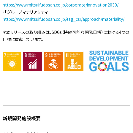
https://www.mitsuifudosan.co.jp/corporate/innovation2030/
・「グループマテリアリティ」
https://www.mitsuifudosan.co.jp/esg_csr/approach/materiality/
＊本リリースの取り組みは、SDGs（持続可能な開発目標）における4つの
目標に貢献しています。
新規開発施設概要