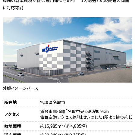
周囲の就業環境が良く、雇用確保も期待 市内配送と広域配送の両面
に対応可能
外観イメージパース
所在地
宮城県名取市
仙台東部道路「名取中央」SIC約0.9km
アクセス
仙台空港アクセス線「杜せきのした」駅より徒歩約12
2
敷地面積
約15,985m
（ 約4,835坪）
2