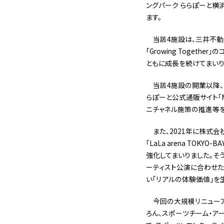
ングパーク ららぽーと横
ます。
当該4施設は、三井不動
「Growing Toge
ともに成長を続けてまいり
当該4施設の開業以降、
らぽーと公式通販サイト「Mit
ニチャネル施策の推進等を
また、2021年に株式
「LaLa arena T
強化してまいりました。そ
ーティスト公演に合わせ
い「リアルの体験価値」を
今回の大規模リニュー
ろん、スポーツチーム・ア