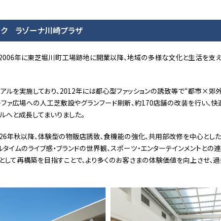
ーク ラゾーナ川崎プラザ
2006年に東芝堀川町工場跡地に開業以降、地域の多様な文化と生活を支
アルを実施しており、2012年には都心型ファッションの誘致等で“都市×郊
ルーファ広場への人工芝敷設やグランフード刷新、約170店舗の改装を行い、
ルへと成長してまいりました。
026年秋以降、体験型の物販店誘致、食機能の強化、共用部改修を中心とし
ルタイムのライブ感・ブランドの世界観、スポーツ・エンターテインメントとの
として再構築を目指すことで、より多くのお客さまの体験価値を向上させ、