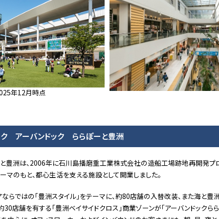
025年12月時点
ーク アーバンドック ららぽーと豊洲
ーと豊洲は、2006年に石川島播磨重工業株式会社の造船工場跡地再開発プ
うテーマのもと、都心生活を支える施設として開業しました。
リアならではの「豊洲スタイル」をテーマに、約80店舗の入替改装、また海と
、約30店舗を有する「豊洲ベイサイドクロス」商業ゾーンが「アーバンドックら