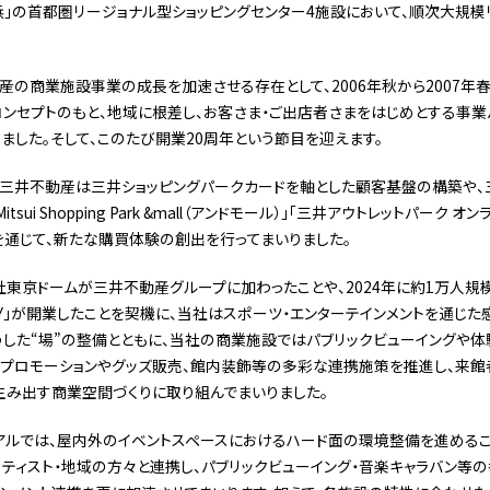
浜」の首都圏リージョナル型ショッピングセンター4施設において、順次大規模
産の商業施設事業の成長を加速させる存在として、2006年秋から2007年
ther」のコンセプトのもと、地域に根差し、お客さま・ご出店者さまをはじめとする
ました。そして、このたび開業20周年という節目を迎えます。
三井不動産は三井ショッピングパークカードを軸とした顧客基盤の構築や、三
sui Shopping Park &mall（アンドモール）」「三井アウトレットパーク 
通じて、新たな購買体験の創出を行ってまいりました。
会社東京ドームが三井不動産グループに加わったことや、2024年に約1万人
OKYO-BAY」が開業したことを契機に、当社はスポーツ・エンターテインメントを通
うした“場”の整備とともに、当社の商業施設ではパブリックビューイングや体
たプロモーションやグッズ販売、館内装飾等の多彩な連携施策を推進し、来
生み出す商業空間づくりに取り組んでまいりました。
アルでは、屋内外のイベントスペースにおけるハード面の環境整備を進めるこ
ーティスト・地域の方々と連携し、パブリックビューイング・音楽キャラバン等