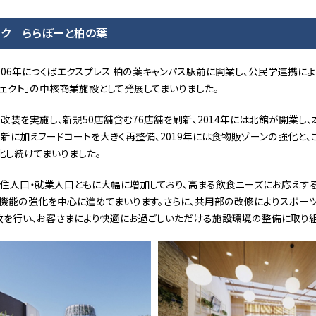
ーク ららぽーと柏の葉
006年につくばエクスプレス 柏の葉キャンパス駅前に開業し、公民学連携に
ェクト」の中核商業施設として発展してまいりました。
模改装を実施し、新規50店舗含む76店舗を刷新、2014年には北館が開業し
舗刷新に加えフードコートを大きく再整備、2019年には食物販ゾーンの強化と、
化し続けてまいりました。
住人口・就業人口ともに大幅に増加しており、高まる飲食ニーズにお応えするべ
機能の強化を中心に進めてまいります。さらに、共用部の改修によりスポーツ
を行い、お客さまにより快適にお過ごしいただける施設環境の整備に取り組