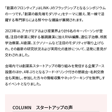
「創薬のフロンティア」はLINK-Jのフラッグシップとなるシンポジウム
の一つです。「創薬の最先端モダリティ」をテーマに据え、第一線で活
躍する専門家らによる鮮やかな議論が展開されます。
2023年は、アカデミアおよび産業界より計6名のキーパーソンが登
壇。注目の新薬に関する基調講演に加えRNA編集、遺伝子治療、核医
学治療薬、AI創薬、エクソソームなど注目のモダリティが取り上げら
れ、その最新の研究状況および実用化の進捗について、活発に意見が
交わされました。
会場内では創薬系スタートアップの取り組みを発信する企業ブース
設置のほか、4年ぶりとなるフード・ドリンク付きの懇親会・名刺交換
会も実施し、参加した方々の情報収集やネットワーキングを後押しす
るイベントとなりました。
COLUMN スタートアップの声