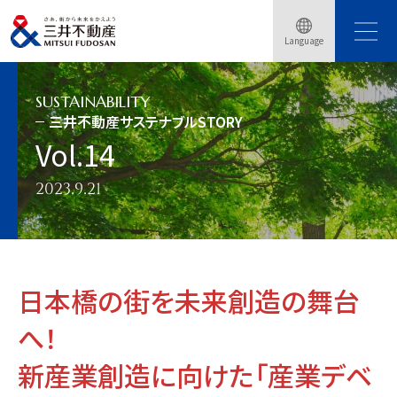
トップページ
サステナビリティ
三井不動産サステナブルSTORY
Language
三井不動産サステナブルSTORY Vol.14
SUSTAINABILITY
三井不動産サステナブルSTORY
Vol.14
2023.9.21
日本橋の街を未来創造の舞台
へ！
新産業創造に向けた「産業デベ