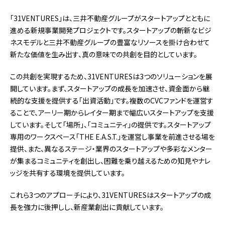
「31VENTURES」は、三井不動産グループがスタートアップとともに
進める新規事業開発プロジェクトです。スタートアップの斬新なビジ
ネスモデルと三井不動産グループの豊富なリソースを掛け合わせて
新たな価値を生み出す、真の意味での共創を目的としています。
この共創を実現するため、31VENTURESは3つのソリューションを展
開しています。まず、スタートアップの成長を加速させ、資金面から継
続的な支援を提供する「出資活動」です。複数のCVCファンドを運営す
ることで、アーリー期からレイター期まで幅広いスタートアップを支援
しています。そして「場所」、「コミュニティ」の提供です。スタートアップ
専用のワークスペース「THE E.A.S.T.」を運営し事業を前進させる場を
提供、また、異なるステージ・業界のスタートアップや多彩なメンター
が集まるコミュニティを創出し、困難を乗り越えるための知見やナレ
ッジを共有する環境を提供しています。
これら3つのアプローチにより、31VENTURESはスタートアップの成
長を強力に後押しし、新産業創出に貢献しています。