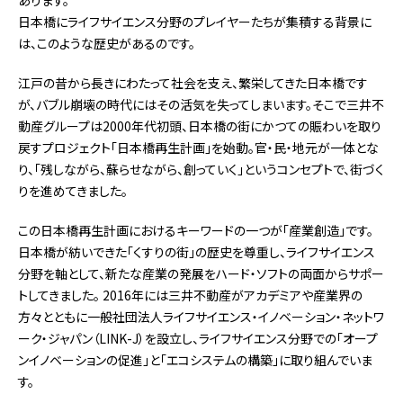
日本橋にライフサイエンス分野のプレイヤーたちが集積する背景に
は、このような歴史があるのです。
江戸の昔から長きにわたって社会を支え、繁栄してきた日本橋です
が、バブル崩壊の時代にはその活気を失ってしまいます。そこで三井不
動産グループは2000年代初頭、日本橋の街にかつての賑わいを取り
戻すプロジェクト「日本橋再生計画」を始動。官・民・地元が一体とな
り、「残しながら、蘇らせながら、創っていく」というコンセプトで、街づく
りを進めてきました。
この日本橋再生計画におけるキーワードの一つが「産業創造」です。
日本橋が紡いできた「くすりの街」の歴史を尊重し、ライフサイエンス
分野を軸として、新たな産業の発展をハード・ソフトの両面からサポー
トしてきました。 2016年には三井不動産がアカデミアや産業界の
方々とともに一般社団法人ライフサイエンス・イノベーション・ネットワ
ーク・ジャパン（LINK-J）を設立し、ライフサイエンス分野での「オープ
ンイノベーションの促進」と「エコシステムの構築」に取り組んでいま
す。