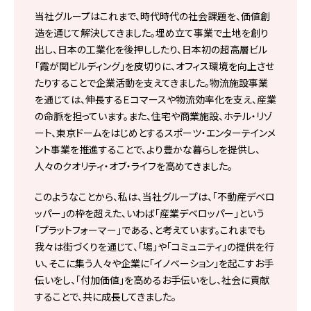
当社グループはこれまで、時代時代の社会課題を、価値創
造を通じて解決してきました。埋め立て事業で土地を創り
出し、日本の工業化を後押ししたり、日本初の超高層ビル
「霞が関ビルディング」を皮切りに、オフィス環境を向上させ
たりすることで企業活動を支えてきました。物流施設事業
を通じては、伸長するＥコマースや物流効率化を支え、産業
の命脈を担っています。また、住宅や商業施設、ホテル・リゾ
ート、東京ドームをはじめとするスポーツ・エンターテインメ
ント事業を推進することで、より豊かな暮らしを提供し、
人々のクオリティ・オブ・ライフを高めてきました。
このようなことから、私は、当社グループは、「不動産デベロ
ッパー」の枠を超えた、いわば「産業デベロッパー」という
「プラットフォーマー」である、と考えています。これまでも
我々は街づくりを通じて、「場」や「コミュニティ」の提供を行
い、そこに集う人々や企業に「イノベーション」を起こすお手
伝いをし、「付加価値」を高めるお手伝いをし、社会に貢献
することで、共に成長してきました。