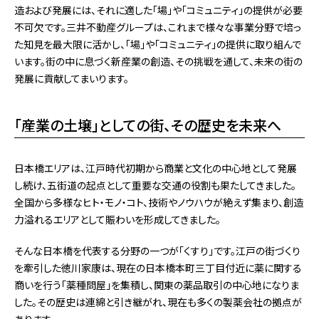
造および発展には、それに適した「場」や「コミュニティ」の提供が必要
不可欠です。三井不動産グループは、これまで様々な事業分野で培っ
た知見を最大限に活かし、「場」や「コミュニティ」の提供に取り組んで
います。街の中に息づく新産業の創造、その挑戦を通して、未来の街の
発展に貢献してまいります。
「産業の土壌」としての街、その歴史を未来へ
日本橋エリアは、江戸時代初期から商業と文化の中心地として発展
し続け、五街道の起点として重要な交通の役割も果たしてきました。
全国から多様なヒト・モノ・コト、技術やノウハウが絶えず集まり、創造
力溢れるエリアとして賑わいを形成してきました。
そんな日本橋を代表する分野の一つが「くすり」です。江戸の街づくり
を牽引した徳川家康は、現在の日本橋本町三丁目付近に薬に関する
商いを行う「薬種問屋」を集積し、関東の薬品取引の中心地になりま
した。その歴史は連綿と引き継がれ、現在も多くの製薬会社の拠点が
あります。