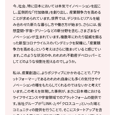
今、社会、特に日本においては本気でイノベーションを起こ
し、圧倒的な「付加価値」を創り出し、 産業競争力を高める
ことが求められています。世界では、デジタルとリアルを組
み合わせた新たな暮らし方や働き方が始まり、さらには、仮
想空間・宇宙・グリーンなどの新分野を含む、さまざまなイ
ノベーションが生まれています。複数年にわたり猛威を振る
った新型コロナウイルスのパンデミックを契機に、「産業競
争力を高める」という考えはさらに強まっていると感じてい
ます。このような状況の中、われわれ不動産デベロッパーと
してどのような役割を担えるのでしょうか。
私は、産業創造に、よりポジティブにかかわることで、「プラ
ットフォーマー」であるわれわれ自身にも多くの気付きやイ
ノベーションの種をもたらしてくれるのではないかと考えて
います。この考えを体現した事例が、まさに日本橋における
ライフサイエンスや宇宙領域でのプラットフォームの提供で
す。当社グループが「LINK-J」や「クロスユー」といった場と
コミュニティの提供を行うことで、そこにスタートアップを含