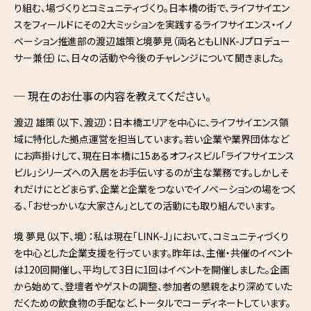
り組む、場づくりとコミュニティづくり。日本橋の街で、ライフサイエン
スをフィールドにその2大ミッションを実践するライフサイエンス・イノ
ベーション推進部の渡辺雄策と境夢見（両名ともLINK-Jプロデュー
サー兼任）に、日々の活動や今後のチャレンジについて聞きました。
現在のお仕事の内容を教えてください。
渡辺 雄策（以下、渡辺）：日本橋エリアを中心に、ライフサイエンス領
域に特化した拠点運営を担当しています。若い企業や業界団体など
にお声掛けして、現在日本橋に15あるオフィスビル「ライフサイエンス
ビル」シリーズへの入居をお手伝いするのが主な業務です。しかしそ
れだけにとどまらず、企業と企業をつないでイノベーションの場をつく
る、「おせっかいな大家さん」としての活動にも取り組んでいます。
境 夢見（以下、境）：私は現在「LINK-J」において、コミュニティづくり
を中心とした企業支援を行っています。昨年は、主催・共催のイベント
は120回開催し、平均して3日に1回はイベントを開催しました。企画
から始めて、登壇者やゲストの調整、参加者の懇親をより深めていた
だくための飲食物の手配など、トータルでコーディネートしています。